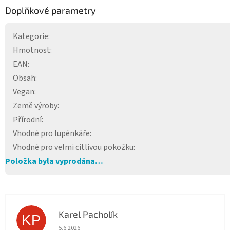
Doplňkové parametry
Kategorie
:
Hmotnost
:
EAN
:
Obsah
:
Vegan
:
Země výroby
:
Přírodní
:
Vhodné pro lupénkáře
:
Vhodné pro velmi citlivou pokožku
:
Položka byla vyprodána…
Karel Pacholík
KP
Hodnocení obchodu je 4 z 5 hvězdiček.
5.6.2026