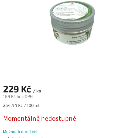
hvězdiček.
229 Kč
/ ks
189 Kč bez DPH
Měrná
254,44 Kč / 100 ml
cena:
Momentálně nedostupné
Možnosti doručení