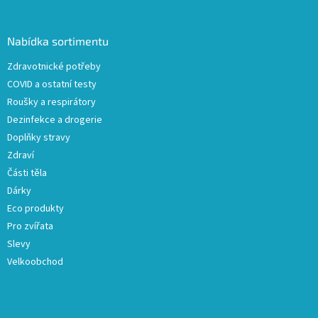
á
p
a
Nabídka sortimentu
t
Zdravotnické potřeby
í
COVID a ostatní testy
Roušky a respirátory
Dezinfekce a drogerie
Doplňky stravy
Zdraví
Části těla
Dárky
Eco produkty
Pro zvířata
Slevy
Velkoobchod