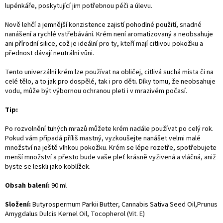
lupénkáře, poskytující jim potřebnou péči a úlevu.
Nově lehčí a jemnější konzistence zajistí pohodlné použití, snadné
nanášení a rychlé vstřebávání. Krém není aromatizovaný a neobsahuje
ani přírodní silice, což je ideální pro ty, kteří mají citlivou pokožku a
přednost dávají neutrální vůni.
Tento univerzální krém lze používat na obličej, citlivá suchá místa či na
celé tělo, a to jak pro dospělé, tak i pro děti. Díky tomu, že neobsahuje
vodu, může být výbornou ochranou pleti i v mrazivém počasí.
Tip:
Po rozvolnění tuhých mrazů můžete krém nadále používat po celý rok.
Pokud vám připadá příliš mastný, vyzkoušejte nanášet velmi malé
množství na ještě vlhkou pokožku. Krém se lépe rozetře, spotřebujete
menší množství a přesto bude vaše pleť krásně vyživená a vláčná, aniž
byste se leskli jako koblížek.
Obsah balení:
90 ml
Složení:
Butyrospermum Parkii Butter, Cannabis Sativa Seed Oil,Prunus
Amygdalus Dulcis Kernel Oil, Tocopherol (Vit. E)