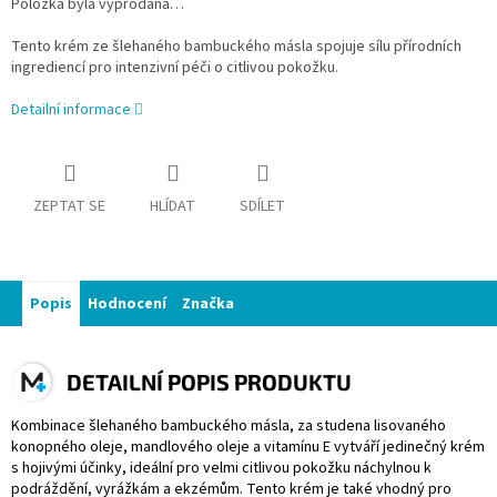
Položka byla vyprodána…
Tento krém ze šlehaného bambuckého másla spojuje sílu přírodních
ingrediencí pro intenzivní péči o citlivou pokožku.
Detailní informace
ZEPTAT SE
HLÍDAT
SDÍLET
Popis
Hodnocení
Značka
DETAILNÍ POPIS PRODUKTU
Kombinace šlehaného bambuckého másla, za studena lisovaného
konopného oleje, mandlového oleje a vitamínu E vytváří jedinečný krém
s hojivými účinky, ideální pro velmi citlivou pokožku náchylnou k
podráždění, vyrážkám a ekzémům. Tento krém je také vhodný pro