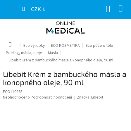
Přejít
NÁKUP
na
CZK
obsah
KOŠÍK
Domů
Eco výrobky
ECO KOSMETIKA
Eco péče o tělo
Peeling, másla, oleje
Másla
Libebit Krém z bambuckého másla a konopného oleje, 90 ml
Libebit Krém z bambuckého másla a
konopného oleje, 90 ml
ECO110263
Průměrné
Neohodnoceno
Podrobnosti hodnocení
Značka:
Libebit
hodnocení
produktu
je
0,0
z
5