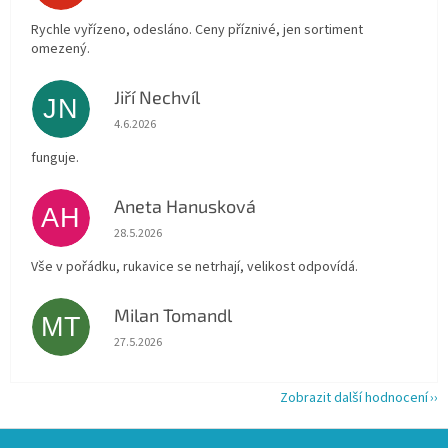
Rychle vyřízeno, odesláno. Ceny příznivé, jen sortiment
omezený.
Jiří Nechvíl
JN
Hodnocení obchodu je 5 z 5 hvězdiček.
4.6.2026
funguje.
Aneta Hanusková
AH
Hodnocení obchodu je 5 z 5 hvězdiček.
28.5.2026
Vše v pořádku, rukavice se netrhají, velikost odpovídá.
Milan Tomandl
MT
Hodnocení obchodu je 5 z 5 hvězdiček.
27.5.2026
Zobrazit další hodnocení
Z