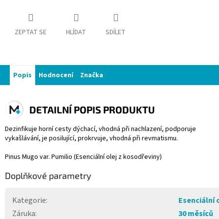
ZEPTAT SE
HLÍDAT
SDÍLET
Popis
Hodnocení
Značka
DETAILNÍ POPIS PRODUKTU
Dezinfikuje horní cesty dýchací, vhodná při nachlazení, podporuje
vykašlávání, je posilující, prokrvuje, vhodná při revmatismu.
Pinus Mugo var. Pumilio (Esenciální olej z kosodřeviny)
Doplňkové parametry
Kategorie
:
Esenciální 
Záruka
:
30 měsíců