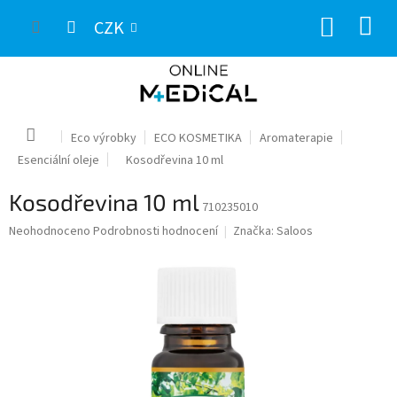
Přejít
NÁKUP
na
CZK
obsah
KOŠÍK
Domů
Eco výrobky
ECO KOSMETIKA
Aromaterapie
Esenciální oleje
Kosodřevina 10 ml
Kosodřevina 10 ml
710235010
Průměrné
Neohodnoceno
Podrobnosti hodnocení
Značka:
Saloos
hodnocení
produktu
je
0,0
z
5
hvězdiček.