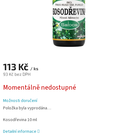
113 Kč
/ ks
93 Kč bez DPH
Měrná
Momentálně nedostupné
cena:
Možnosti doručení
Položka byla vyprodána…
Kosodřevina 10 ml
Detailní informace