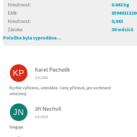
Hmotnost
:
0.043 kg
EAN
:
8594031320
Hmotnost
:
0,043
Záruka
:
30 měsíců
Položka byla vyprodána…
Karel Pacholík
KP
Hodnocení obchodu je 4 z 5 hvězdiček.
5.6.2026
Rychle vyřízeno, odesláno. Ceny příznivé, jen sortiment
omezený.
Jiří Nechvíl
JN
Hodnocení obchodu je 5 z 5 hvězdiček.
4.6.2026
funguje.