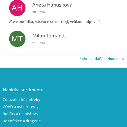
Aneta Hanusková
AH
Hodnocení obchodu je 5 z 5 hvězdiček.
28.5.2026
Vše v pořádku, rukavice se netrhají, velikost odpovídá.
Milan Tomandl
MT
Hodnocení obchodu je 5 z 5 hvězdiček.
27.5.2026
Zobrazit další hodnocení
Z
á
p
a
Nabídka sortimentu
t
Zdravotnické potřeby
í
COVID a ostatní testy
Roušky a respirátory
Dezinfekce a drogerie