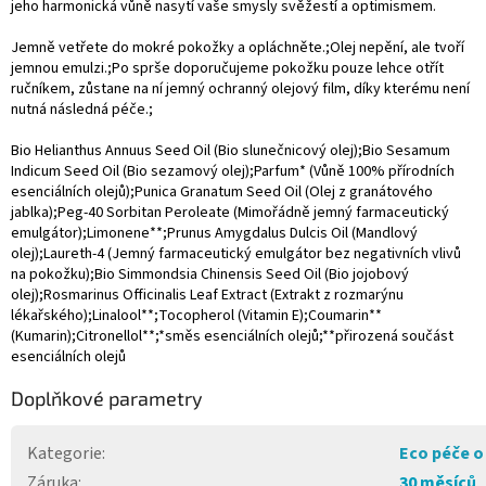
jeho harmonická vůně nasytí vaše smysly svěžestí a optimismem.
Jemně vetřete do mokré pokožky a opláchněte.;Olej nepění, ale tvoří
jemnou emulzi.;Po sprše doporučujeme pokožku pouze lehce otřít
ručníkem, zůstane na ní jemný ochranný olejový film, díky kterému není
nutná následná péče.;
Bio Helianthus Annuus Seed Oil (Bio slunečnicový olej);Bio Sesamum
Indicum Seed Oil (Bio sezamový olej);Parfum* (Vůně 100% přírodních
esenciálních olejů);Punica Granatum Seed Oil (Olej z granátového
jablka);Peg-40 Sorbitan Peroleate (Mimořádně jemný farmaceutický
emulgátor);Limonene**;Prunus Amygdalus Dulcis Oil (Mandlový
olej);Laureth-4 (Jemný farmaceutický emulgátor bez negativních vlivů
na pokožku);Bio Simmondsia Chinensis Seed Oil (Bio jojobový
olej);Rosmarinus Officinalis Leaf Extract (Extrakt z rozmarýnu
lékařského);Linalool**;Tocopherol (Vitamin E);Coumarin**
(Kumarin);Citronellol**;*směs esenciálních olejů;**přirozená součást
esenciálních olejů
Doplňkové parametry
Kategorie
:
Eco péče o
Záruka
:
30 měsíců