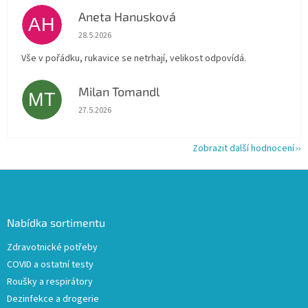
Aneta Hanusková
AH
Hodnocení obchodu je 5 z 5 hvězdiček.
28.5.2026
Vše v pořádku, rukavice se netrhají, velikost odpovídá.
Milan Tomandl
MT
Hodnocení obchodu je 5 z 5 hvězdiček.
27.5.2026
Zobrazit další hodnocení
Z
á
p
a
Nabídka sortimentu
t
Zdravotnické potřeby
í
COVID a ostatní testy
Roušky a respirátory
Dezinfekce a drogerie