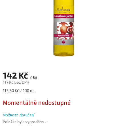
142 Kč
/ ks
117 Kč bez DPH
Měrná
113,60 Kč / 100 ml
cena:
Momentálně nedostupné
Možnosti doručení
Položka byla vyprodána…