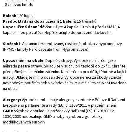
- Svalovou hmotu
Balení:
120
kapslí
Předpokládaná doba užívání 1 balení:
15 tréninků
Doporučená denní dávka:
užijte 4 kapsle 30 minut před zátěží, 4
kapsle ihned po zátěži. Nepřekračujte doporučené dávkování.
Složení:
L-Glutamin fermentovaný, rostlinná tobolka z hypromelozy
(HPMC - Empty Hard capsule from Hypromellose).
Upozornění na obale:
Doplněk stravy. Výrobek není určen jako
náhrada pestré stravy. Skladujte v suchu při teplotě do 25 °C. Chraňte
před přímým slunečním zářením. Není určeno pro děti, těhotné a kojící
matky. Ukládejte mimo dosah dětí. Výrobce neručí za škody vzniklé
nevhodným použitím nebo skladováním. Minimální trvanlivost uvedena
na obalu.
Alergeny:
Výrobek neobsahuje alergeny uvedené v Příloze II Nařízení
Evropského parlamentu a rady (EU) č. 1169/2011 v platném znění.
GMO:
Výrobek v souladu s požadavky Nařízení (ES) 1829/2003 a
1830/2003 neobsahuje GMO a nebyl vyroben z geneticky
modifikovaných surovin