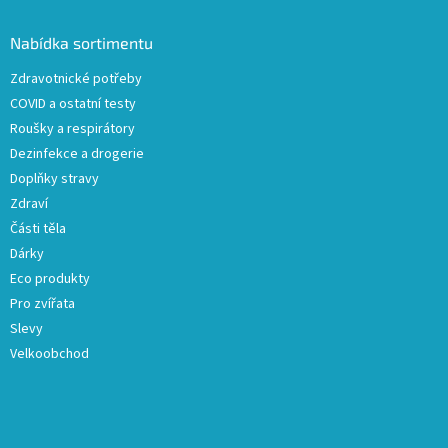
p
a
Nabídka sortimentu
t
Zdravotnické potřeby
í
COVID a ostatní testy
Roušky a respirátory
Dezinfekce a drogerie
Doplňky stravy
Zdraví
Části těla
Dárky
Eco produkty
Pro zvířata
Slevy
Velkoobchod