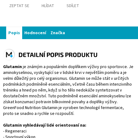
ZEPTAT SE
HLÍDAT
SDÍLET
Popis
Hodnocení
Značka
DETAILNÍ POPIS PRODUKTU
Glutamin
je známým a populárním doplňkem výživy pro sportovce. Je
aminokyselinou, vyskytující se v lidské krvi v největším poměru a je
velmi důležitý pro celý organismus. Glutamin se může stát v určitých
podmínkách podmíněně esenciálním, včetně času během intenzivního
tréninku a hned po něm, když si ho tělo nedokáže syntetizovat v
dostatečném množství. Tuto podmíněně esenciální aminokyselinu lze
získat konzumací potravin bílkovinné povahy a doplňky výživy.
GreenFood Nutrition Glutamin je vyroben technologií fermentace,
proto se snadno a rychle se rozpouští.
Glutamin vyhledávají lidé orientovaní na:
- Regeneraci
- Sportovní výkon