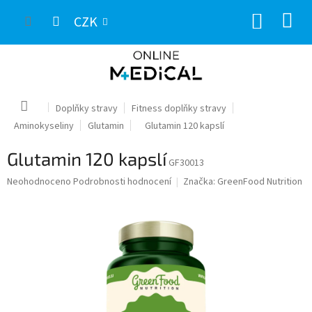
Přejít
NÁKUP
na
CZK
obsah
KOŠÍK
Domů
Doplňky stravy
Fitness doplňky stravy
Aminokyseliny
Glutamin
Glutamin 120 kapslí
Glutamin 120 kapslí
GF30013
Průměrné
Neohodnoceno
Podrobnosti hodnocení
Značka:
GreenFood Nutrition
hodnocení
produktu
je
0,0
z
5
hvězdiček.