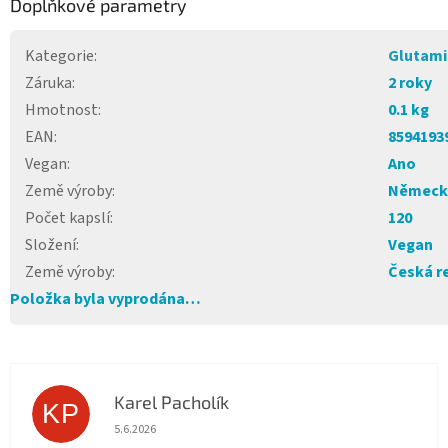
Doplňkové parametry
Kategorie
:
Glutami
Záruka
:
2 roky
Hmotnost
:
0.1 kg
EAN
:
8594193
Vegan
:
Ano
Země výroby
:
Německ
Počet kapslí
:
120
Složení
:
Vegan
Země výroby
:
Česká r
Položka byla vyprodána…
Karel Pacholík
KP
Hodnocení obchodu je 4 z 5 hvězdiček.
5.6.2026