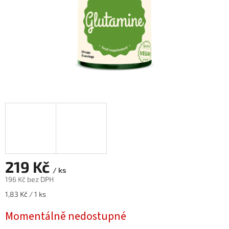
219 Kč
/ ks
196 Kč bez DPH
Měrná
1,83 Kč / 1 ks
cena:
Momentálně nedostupné