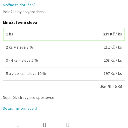
Možnosti doručení
Položka byla vyprodána…
Množstevní sleva
1 ks
219 Kč
/ ks
2 ks = sleva 3 %
212 Kč
/ ks
3 - 4 ks = sleva 5 %
208 Kč
/ ks
5 a více ks = sleva 10 %
197 Kč
/ ks
Ušetříte
0 Kč
Doplněk stravy pro sportovce
Detailní informace