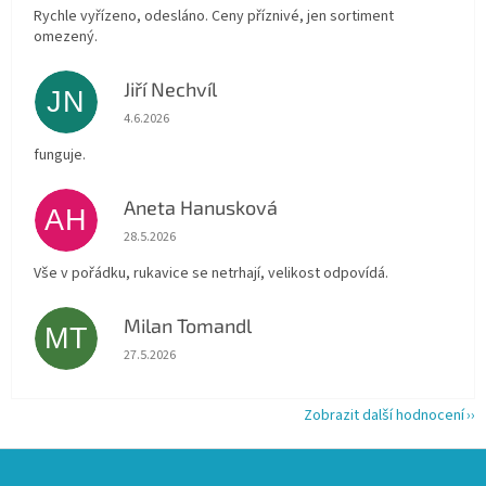
Rychle vyřízeno, odesláno. Ceny příznivé, jen sortiment
omezený.
Jiří Nechvíl
JN
Hodnocení obchodu je 5 z 5 hvězdiček.
4.6.2026
funguje.
Aneta Hanusková
AH
Hodnocení obchodu je 5 z 5 hvězdiček.
28.5.2026
Vše v pořádku, rukavice se netrhají, velikost odpovídá.
Milan Tomandl
MT
Hodnocení obchodu je 5 z 5 hvězdiček.
27.5.2026
Zobrazit další hodnocení
Z
á