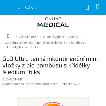
Přejít
NÁKUP
na
CZK
obsah
KOŠÍK
Domů
Zdraví a péče
Intimní hygiena
Vložky
GLO Ultra tenké inkontinenční mini vložky z bio bambusu s
křidélky Medium 16 ks
GLO Ultra tenké inkontinenční mini
vložky z bio bambusu s křidélky
Medium 16 ks
GLO-GLOMINI1
Průměrné
Neohodnoceno
Podrobnosti hodnocení
Značka:
GLO
hodnocení
produktu
je
0,0