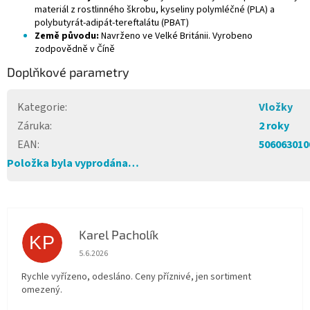
materiál z rostlinného škrobu, kyseliny polymléčné (PLA) a
polybutyrát-adipát-tereftalátu (PBAT)
Země původu:
Navrženo ve Velké Británii. Vyrobeno
zodpovědně v Číně
Doplňkové parametry
Kategorie
:
Vložky
Záruka
:
2 roky
EAN
:
506063010
Položka byla vyprodána…
Karel Pacholík
KP
Hodnocení obchodu je 4 z 5 hvězdiček.
5.6.2026
Rychle vyřízeno, odesláno. Ceny příznivé, jen sortiment
omezený.