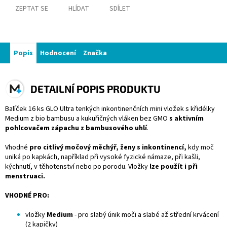
ZEPTAT SE
HLÍDAT
SDÍLET
Popis
Hodnocení
Značka
DETAILNÍ POPIS PRODUKTU
Balíček 16 ks GLO Ultra tenkých inkontinenčních mini vložek s křidélky
Medium z bio bambusu a kukuřičných vláken bez GMO
s aktivním
pohlcovačem zápachu z bambusového uhlí
.
Vhodné
pro citlivý močový měchýř, ženy s inkontinencí,
kdy moč
uniká po kapkách, například při vysoké fyzické námaze, při kašli,
kýchnutí, v těhotenství nebo po porodu. Vložky
lze použít i při
menstruaci.
VHODNÉ PRO:
vložky
Medium
- pro slabý únik moči a slabé až střední krvácení
(2 kapičky)