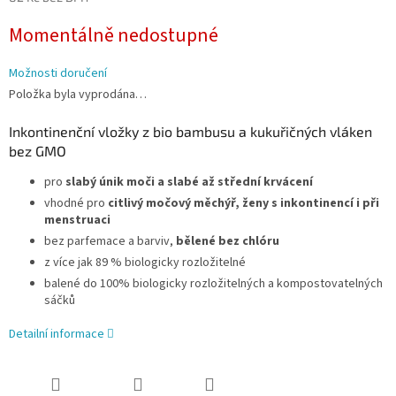
Měrná
Momentálně nedostupné
cena:
Možnosti doručení
Položka byla vyprodána…
Inkontinenční vložky z bio bambusu a kukuřičných vláken
bez GMO
pro
slabý únik moči a slabé až střední krvácení
vhodné pro
citlivý močový měchýř, ženy s inkontinencí i při
menstruaci
bez parfemace a barviv,
bělené bez chlóru
z více jak 89 % biologicky rozložitelné
balené do 100% biologicky rozložitelných a kompostovatelných
sáčků
Detailní informace