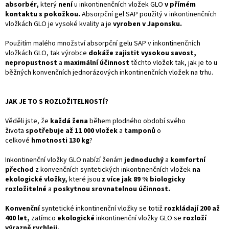
absorbér,
který
není
u inkontinenčních vložek GLO
v přímém
kontaktu s pokožkou.
Absorpční gel SAP použitý v inkontinenčních
vložkách GLO je vysoké kvality a je
vyroben v Japonsku.
Použitím malého množství absorpční gelu SAP v inkontinenčních
vložkách GLO, tak výrobce
dokáže zajistit vysokou savost,
nepropustnost
a
maximální účinnost
těchto vložek tak, jak je to u
běžných konvenčních jednorázových inkontinenčních vložek na trhu.
JAK JE TO S ROZLOŽITELNOSTÍ?
Věděli jste, že
každá žena
během plodného období svého
života
spotřebuje až 11 000 vložek
a
tamponů
o
celkové
hmotnosti 130 kg
?
Inkontinenční vložky GLO nabízí ženám
jednoduchý
a
komfortní
přechod
z konvenčních syntetických inkontinenčních vložek
na
ekologické vložky,
které jsou
z více jak 89 % biologicky
rozložitelné
a
poskytnou srovnatelnou účinnost.
Konvenční
syntetické inkontinenční vložky se totiž
rozkládají 200 až
400 let,
zatímco
ekologické
inkontinenční vložky GLO se
rozloží
výrazně rychleji.