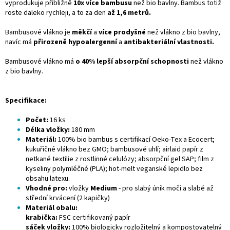
vyprodukuje přibližně
10x více bambusu
než bio bavlny. Bambus totiž
roste daleko rychleji, a to za den
až 1,6 metrů.
Bambusové vlákno je
měkčí
a
více prodyšné
než vlákno z bio bavlny,
navíc má
přirozeně hypoalergenní
a
antibakteriální vlastnosti.
Bambusové vlákno má
o 40% lepší absorpční schopnosti
než vlákno
z bio bavlny.
Specifikace:
Počet:
16 ks
Délka vložky:
180 mm
Materiál:
100% bio bambus s certifikací Oeko-Tex a Ecocert;
kukuřičné vlákno bez GMO; bambusové uhlí; airlaid papír z
netkané textilie z rostlinné celulózy; absorpční gel SAP; film z
kyseliny polymléčné (PLA); hot-melt veganské lepidlo bez
obsahu latexu.
Vhodné pro:
vložky
Medium
- pro slabý únik moči a slabé až
střední krvácení (2 kapičky)
Materiál obalu:
krabička:
FSC certifikovaný papír
sáček vložky:
100% biologicky rozložitelný a kompostovatelný