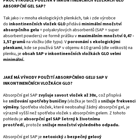
PROČ VÝROBCE POUŽÍVÁ V INKONTINENČNÍCH VLOŽKÁCH GLO
ABSORPČNÍ GEL SAP?
Tak jako i v mnoha ekologických plenkách, tak i zde výrobce
do
inkontinenčních vložek GLO
přidává
minimální množství
absorpčního gelu
= polyakrylových absorbentů (SAP = super
absorbent powders) ve formě prášku v
maximálním množství 0,47 -
1,57 gramů
na vložku (dle typu). V
porovnání s ekologickými
plenkami
, kde se používá SAP v objemu 4-10 gramů (dle velikosti) na
plenku, je
obsah SAP v inkontinenčních vložkách GLO velmi
minimální.
JAKÉ MÁ VÝHODY POUŽITÍ ABSORPČNÍHO GELU SAP V
INKONTINENČNÍCH VLOŽKÁCH GLO?
Absorpční gel SAP
zvyšuje savost vložek až 30x,
což přispívá
ke
snižování spotřeby buničiny
(vložka je tenčí) a
snižuje frekvenci
výměny.
Spotřeba vložek, které neobsahují žádný absorpční gel, je
výrazně vyšší než spotřeba vložek s absorpčním gelem. Z tohoto
pohledu je
absorpční gel SAP šetrný k životnímu
prostředí,
protože
snižuje množství výsledného odpadu.
Absorpční gel SAP je
netoxický
a
bezpečný gelový