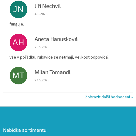
Jiří Nechvíl
JN
Hodnocení obchodu je 5 z 5 hvězdiček.
4.6.2026
funguje.
Aneta Hanusková
AH
Hodnocení obchodu je 5 z 5 hvězdiček.
28.5.2026
Vše v pořádku, rukavice se netrhají, velikost odpovídá.
Milan Tomandl
MT
Hodnocení obchodu je 5 z 5 hvězdiček.
27.5.2026
Zobrazit další hodnocení
Z
á
p
a
Nabídka sortimentu
t