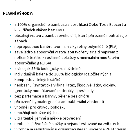
HLAVNÍ VÝHODY:
z 100% organického bambusu s certifikací Oeko-Tex a Ecocert a
kukuřičných vláken bez GMO
obsahují vrstvu z bambusového uhlí, která přirozeně neutralizuje
zápach
nepropustnou bariéru tvoří film z kyseliny polymléčné (PLA)
savé jádro a absorpční vrstva jsou tvořeny airlaid papírem z
netkané textilie z rostlinné celulózy s minimálním množstvím
absorpčního gelu SAP
z více jak 89 % biologicky rozložitelné
individuálně balené do 100% biologicky rozložitelných a
kompostovatelných sáčků
neobsahují syntetická vlákna, latex, škodlivé látky, dioxiny,
geneticky modifikované materiály a pesticidy
bez parfemace a barviv, bělené bez chlóru
přirozeně hypoalergenní a antibakteriální vlastnosti
vhodné i pro citlivou pokožku
umožňují pokožce dýchat
ultra tenké, jemné a měkké provedení
neobsahují živočišné složky a nejsou testované na zvířatech
výrobce je registrován u organizací Vegan Society a PETA Vegan