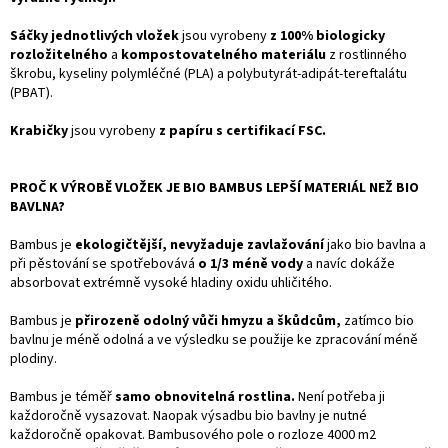
Sáčky jednotlivých vložek
jsou vyrobeny
z 100% biologicky
rozložitelného
a
kompostovatelného materiálu
z rostlinného
škrobu, kyseliny polymléčné (PLA) a polybutyrát-adipát-tereftalátu
(PBAT).
Krabičky
jsou vyrobeny
z papíru s certifikací FSC.
PROČ K VÝROBĚ VLOŽEK JE BIO BAMBUS LEPŠÍ MATERIÁL NEŽ BIO
BAVLNA?
Bambus je
ekologičtější, nevyžaduje zavlažování
jako bio bavlna a
při pěstování se spotřebovává
o 1/3 méně vody
a navíc dokáže
absorbovat extrémně vysoké hladiny oxidu uhličitého.
Bambus je
přirozeně odolný vůči hmyzu a škůdcům,
zatímco bio
bavlnu je méně odolná a ve výsledku se použije ke zpracování méně
plodiny.
Bambus je téměř
samo obnovitelná rostlina.
Není potřeba ji
každoročně vysazovat. Naopak výsadbu bio bavlny je nutné
každoročně opakovat. Bambusového pole o rozloze 4000 m2