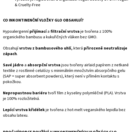
& Cruelty-Free
CO INKONTINENČNÍ VLOŽKY GLO OBSAHUJÍ?
Hypoalergenní
přijímací
a
filtrační vrstva
je tvořena z 100%
organického bambusu a kukuřičných vláken bez GMO.
Obsahují
vrstvu z bambusového uhlí,
která
přirozeně neutralizuje
zápach
.
Savé jádro
a
absorpční vrstva
jsou tvořeny airlaid papírem z netkané
textilie z rostlinné celulózy s minimálním množstvím absorpčního gelu
(SAP = super absorbent powders), který není v přímém kontaktu s
pokožkou.
Nepropustnou bariéru
tvoří film z kyseliny polymléčné (PLA). Vrstva
je 100% rozložitelná.
Lepící vrstva křidélek
je tvořena z hot-melt veganského lepidla bez
obsahu latexu.