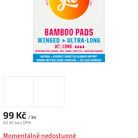
99 Kč
/ ks
82 Kč bez DPH
Měrná
Momentálně nedostupné
cena: