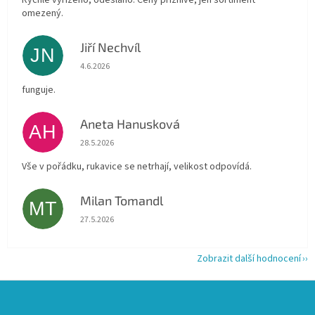
omezený.
Jiří Nechvíl
JN
Hodnocení obchodu je 5 z 5 hvězdiček.
4.6.2026
funguje.
Aneta Hanusková
AH
Hodnocení obchodu je 5 z 5 hvězdiček.
28.5.2026
Vše v pořádku, rukavice se netrhají, velikost odpovídá.
Milan Tomandl
MT
Hodnocení obchodu je 5 z 5 hvězdiček.
27.5.2026
Zobrazit další hodnocení
Z
á