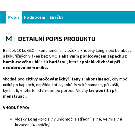
Popis
Hodnocení
Značka
DETAILNÍ POPIS PRODUKTU
Balíček 10 ks GLO inkontinenčních vložek s křidélky Long z bio bambusu
a kukuřičných vláken bez GMO
s aktivním pohlcovačem zápachu z
bambusového uhlí
a
3D bariérou,
která
spolehlivě chrání při
nedobrovolném úniku.
Vhodné
pro citlivý močový měchýř, ženy s inkontinencí,
kdy moč
uniká po kapkách, například při vysoké fyzické námaze, při kašli,
kýchnutí, v těhotenství nebo po porodu. Vložky
lze použít i při
menstruaci.
VHODNÉ PRO:
vložky
Long
- pro silný únik moči a střední, silné, velmi silné
krvácení (4 kapičky)