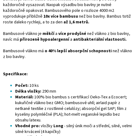
každoročně vysazovat. Naopak výsadbu bio bavlny je nutné
každoročně opakovat. Bambusového pole o rozloze 4000 m2
vyprodukuje přibližně
10x více bambusu
než bio bavlny. Bambus totiž
roste daleko rychleji, a to za den
až 1,6 metrů.
Bambusové vlákno je
měkčí
a
více prodyšné
než vlákno z bio bavlny,
navíc má
přirozeně hypoalergenní
a
antibakteriální vlastnosti.
Bambusové vlákno má
o 40% lepší absorpční schopnosti
než vlákno
z bio bavlny.
Specifikace:
Počet:
10 ks
Délka vložky:
290 mm
Materiál:
100% bio bambus s certifikací Oeko-Tex a Ecocert;
kukuřičné vlákno bez GMO; bambusové uhlí; airlaid papír z
netkané textilie z rostlinné celulózy; absorpční gel SAP; film z
kyseliny polymléčné (PLA); hot-melt veganské lepidlo bez
obsahu latexu.
Vhodné pro:
vložky
Long
- silný únik moči a střední, silné, velmi
silné krvácení (4 kapičky)