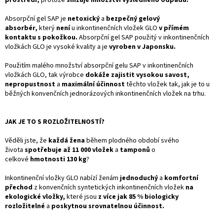
Absorpční gel SAP je
netoxický
a
bezpečný gelový
absorbér,
který
není
u inkontinenčních vložek GLO
v přímém
kontaktu s pokožkou.
Absorpční gel SAP použitý v inkontinenčních
vložkách GLO je vysoké kvality a je
vyroben v Japonsku.
Použitím malého množství absorpční gelu SAP v inkontinenčních
vložkách GLO, tak výrobce
dokáže zajistit vysokou savost,
nepropustnost
a
maximální účinnost
těchto vložek tak, jak je to u
běžných konvenčních jednorázových inkontinenčních vložek na trhu.
JAK JE TO S ROZLOŽITELNOSTÍ?
Věděli jste, že
každá žena
během plodného období svého
života
spotřebuje až 11 000 vložek
a
tamponů
o
celkové
hmotnosti 130 kg
?
Inkontinenční vložky GLO nabízí ženám
jednoduchý
a
komfortní
přechod
z konvenčních syntetických inkontinenčních vložek
na
ekologické vložky,
které jsou
z více jak 85 % biologicky
rozložitelné
a
poskytnou srovnatelnou účinnost.