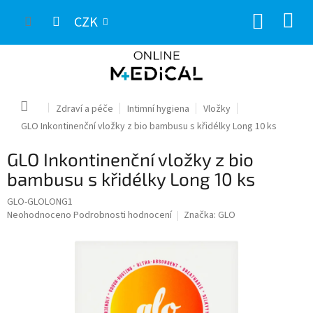
Přejít
NÁKUP
na
CZK
obsah
KOŠÍK
Domů
Zdraví a péče
Intimní hygiena
Vložky
GLO Inkontinenční vložky z bio bambusu s křidélky Long 10 ks
GLO Inkontinenční vložky z bio
bambusu s křidélky Long 10 ks
GLO-GLOLONG1
Průměrné
Neohodnoceno
Podrobnosti hodnocení
Značka:
GLO
hodnocení
produktu
je
0,0
z
5
hvězdiček.