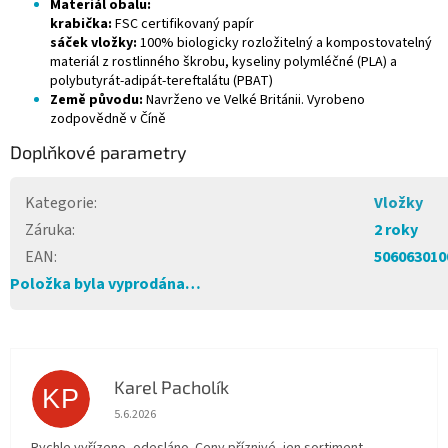
Materiál obalu:
krabička:
FSC certifikovaný papír
sáček vložky:
100% biologicky rozložitelný a kompostovatelný
materiál z rostlinného škrobu, kyseliny polymléčné (PLA) a
polybutyrát-adipát-tereftalátu (PBAT)
Země původu:
Navrženo ve Velké Británii. Vyrobeno
zodpovědně v Číně
Doplňkové parametry
Kategorie
:
Vložky
Záruka
:
2 roky
EAN
:
506063010
Položka byla vyprodána…
Karel Pacholík
KP
Hodnocení obchodu je 4 z 5 hvězdiček.
5.6.2026
Rychle vyřízeno, odesláno. Ceny příznivé, jen sortiment