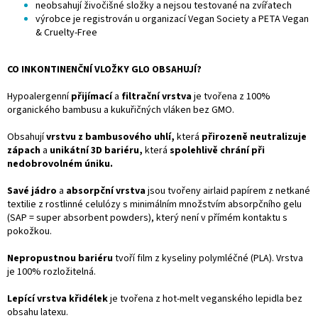
neobsahují živočišné složky a nejsou testované na zvířatech
výrobce je registrován u organizací Vegan Society a PETA Vegan
& Cruelty-Free
CO INKONTINENČNÍ VLOŽKY GLO OBSAHUJÍ?
Hypoalergenní
přijímací
a
filtrační vrstva
je tvořena z 100%
organického bambusu a kukuřičných vláken bez GMO.
Obsahují
vrstvu z bambusového uhlí,
která
přirozeně neutralizuje
zápach
a
unikátní 3D bariéru,
která
spolehlivě chrání při
nedobrovolném úniku.
Savé jádro
a
absorpční vrstva
jsou tvořeny airlaid papírem z netkané
textilie z rostlinné celulózy s minimálním množstvím absorpčního gelu
(SAP = super absorbent powders), který není v přímém kontaktu s
pokožkou.
Nepropustnou bariéru
tvoří film z kyseliny polymléčné (PLA). Vrstva
je 100% rozložitelná.
Lepící vrstva křidélek
je tvořena z hot-melt veganského lepidla bez
obsahu latexu.