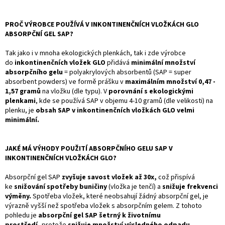
PROČ VÝROBCE POUŽÍVÁ V INKONTINENČNÍCH VLOŽKÁCH GLO
ABSORPČNÍ GEL SAP?
Tak jako i v mnoha ekologických plenkách, tak i zde výrobce
do
inkontinenčních vložek GLO
přidává
minimální množství
absorpčního gelu
= polyakrylových absorbentů (SAP = super
absorbent powders) ve formě prášku v
maximálním množství 0,47 -
1,57 gramů
na vložku (dle typu). V
porovnání s ekologickými
plenkami
, kde se používá SAP v objemu 4-10 gramů (dle velikosti) na
plenku, je
obsah SAP v inkontinenčních vložkách GLO velmi
minimální.
JAKÉ MÁ VÝHODY POUŽITÍ ABSORPČNÍHO GELU SAP V
INKONTINENČNÍCH VLOŽKÁCH GLO?
Absorpční gel SAP
zvyšuje savost vložek až 30x,
což přispívá
ke
snižování spotřeby buničiny
(vložka je tenčí) a
snižuje frekvenci
výměny.
Spotřeba vložek, které neobsahují žádný absorpční gel, je
výrazně vyšší než spotřeba vložek s absorpčním gelem. Z tohoto
pohledu je
absorpční gel SAP šetrný k životnímu
prostředí,
protože
snižuje množství výsledného odpadu.