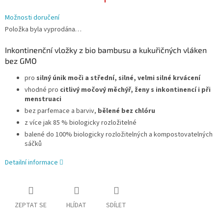
Možnosti doručení
Položka byla vyprodána…
Inkontinenční vložky z bio bambusu a kukuřičných vláken
bez GMO
pro
silný únik moči a střední, silné, velmi silné krvácení
vhodné pro
citlivý močový měchýř, ženy s inkontinencí i při
menstruaci
bez parfemace a barviv,
bělené bez chlóru
z více jak 85 % biologicky rozložitelné
balené do 100% biologicky rozložitelných a kompostovatelných
sáčků
Detailní informace
ZEPTAT SE
HLÍDAT
SDÍLET