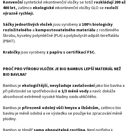
Konvenční
syntetické inkontinenční vložky se totiž
rozkládají 200 až
400 let,
zatímco
ekologické
inkontinenční vložky GLO se
rozloží
výrazně rychleji.
Sáčky jednotlivých vložek
jsou vyrobeny
z 100% biologicky
rozložitelného
a
kompostovatelného materiálu
z rostlinného
škrobu, kyseliny polymléčné (PLA) a polybutyrát-adipát-tereftalátu
(PBAT).
Krabičky
jsou vyrobeny
z papíru s certifikací FSC.
PROČ PRO VÝROBU VLOŽEK JE BIO BAMBUS LEPŠÍ MATERIÁL NEŽ
BIO BAVLNA?
Bambus je
ekologičtější, nevyžaduje zavlažování
jako bio bavlna a
při pěstování se spotřebovává
o 1/3 méně vody
a navíc dokáže
absorbovat extrémně vysoké hladiny oxidu uhličitého.
Bambus je
přirozeně odolný vůči hmyzu a škůdcům,
zatímco bio
bavlnu je méně odolná a ve výsledku se použije ke zpracování méně
plodiny.
Bambus je téměř
samo obnovitelná rostlina.
Není potřeba ji