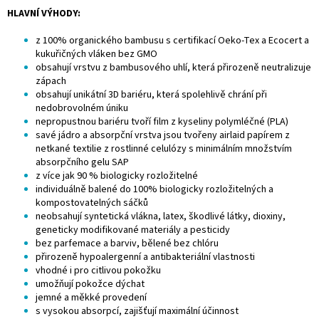
HLAVNÍ VÝHODY:
z 100% organického bambusu s certifikací Oeko-Tex a Ecocert a
kukuřičných vláken bez GMO
obsahují vrstvu z bambusového uhlí, která přirozeně neutralizuje
zápach
obsahují unikátní 3D bariéru, která spolehlivě chrání při
nedobrovolném úniku
nepropustnou bariéru tvoří film z kyseliny polymléčné (PLA)
savé jádro a absorpční vrstva jsou tvořeny airlaid papírem z
netkané textilie z rostlinné celulózy s minimálním množstvím
absorpčního gelu SAP
z více jak 90 % biologicky rozložitelné
individuálně balené do 100% biologicky rozložitelných a
kompostovatelných sáčků
neobsahují syntetická vlákna, latex, škodlivé látky, dioxiny,
geneticky modifikované materiály a pesticidy
bez parfemace a barviv, bělené bez chlóru
přirozeně hypoalergenní a antibakteriální vlastnosti
vhodné i pro citlivou pokožku
umožňují pokožce dýchat
jemné a měkké provedení
s vysokou absorpcí, zajišťují maximální účinnost