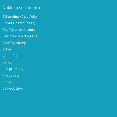
p
a
Nabídka sortimentu
t
Zdravotnické potřeby
í
COVID a ostatní testy
Roušky a respirátory
Dezinfekce a drogerie
Doplňky stravy
Zdraví
Části těla
Dárky
Eco produkty
Pro zvířata
Slevy
Velkoobchod