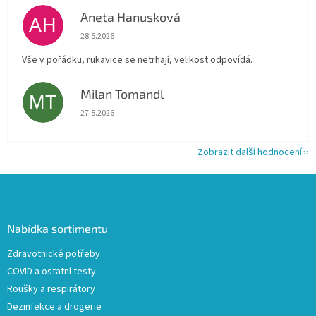
Aneta Hanusková
AH
Hodnocení obchodu je 5 z 5 hvězdiček.
28.5.2026
Vše v pořádku, rukavice se netrhají, velikost odpovídá.
Milan Tomandl
MT
Hodnocení obchodu je 5 z 5 hvězdiček.
27.5.2026
Zobrazit další hodnocení
Z
á
p
a
Nabídka sortimentu
t
Zdravotnické potřeby
í
COVID a ostatní testy
Roušky a respirátory
Dezinfekce a drogerie