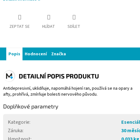
ZEPTAT SE
HLÍDAT
SDÍLET
Popis
Hodnocení
Značka
DETAILNÍ POPIS PRODUKTU
Antidepresivní, uklidňuje, napomáhá hojení ran, používá se na opary a
afty, prohřívá, zmírňuje bolesti nervového původu.
Doplňkové parametry
Kategorie
:
Esenciál
Záruka
:
30 měsí
Hmotnost
:
0.033 kg