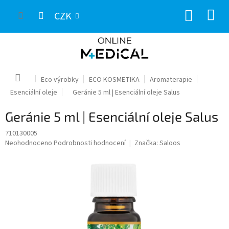
Přejít
NÁKUP
na
CZK
obsah
KOŠÍK
Domů
Eco výrobky
ECO KOSMETIKA
Aromaterapie
Esenciální oleje
Geránie 5 ml | Esenciální oleje Salus
Geránie 5 ml | Esenciální oleje Salus
710130005
Průměrné
Neohodnoceno
Podrobnosti hodnocení
Značka:
Saloos
hodnocení
produktu
je
0,0
z
5
hvězdiček.