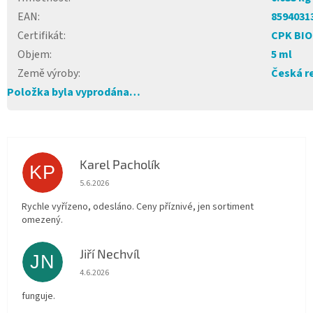
EAN
:
8594031
Certifikát
:
CPK BIO
Objem
:
5 ml
Země výroby
:
Česká r
Položka byla vyprodána…
Karel Pacholík
KP
Hodnocení obchodu je 4 z 5 hvězdiček.
5.6.2026
Rychle vyřízeno, odesláno. Ceny příznivé, jen sortiment
omezený.
Jiří Nechvíl
JN
Hodnocení obchodu je 5 z 5 hvězdiček.
4.6.2026
funguje.