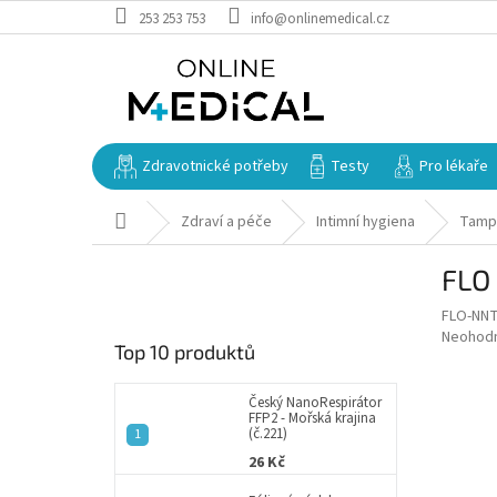
Přejít
253 253 753
info@onlinemedical.cz
na
obsah
Zdravotnické potřeby
Testy
Pro lékaře
Domů
Zdraví a péče
Intimní hygiena
Tamp
P
FLO 
o
s
FLO-NN
t
Průměr
Neohod
Top 10 produktů
r
hodnoce
a
produkt
je
n
Český NanoRespirátor
FFP2 - Mořská krajina
0,0
n
(č.221)
z
í
26 Kč
5
p
hvězdič