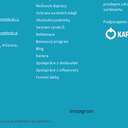
prodejem zdr
Možnosti dopravy
sortimentu.
Ochrana osobních údajů
emedical.cz
Obchodní podmínky
Podporujeme:
Seznam výrobců
ineMedical
Reklamace
Bonusový program
 Vršovice,
Blog
Kariera
Spolupráce s dodavateli
Spolupráce s influencery
Firemní dárky
Instagram
 nových produktech na našem e-