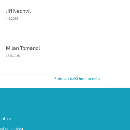
Jiří Nechvíl
Hodnocení obchodu je 5 z 5 hvězdiček.
4.6.2026
Milan Tomandl
Hodnocení obchodu je 5 z 5 hvězdiček.
27.5.2026
Zobrazit další hodnocení
al.cz
st se zabývá