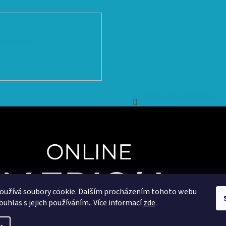
ních údajů
Sledovat na Instagramu
oužívá soubory cookie. Dalším procházením tohoto webu
ouhlas s jejich používáním.. Více informací
zde
.
Copyright 2025
OnlineMedical.cz
. Všechna práva vyhrazena.