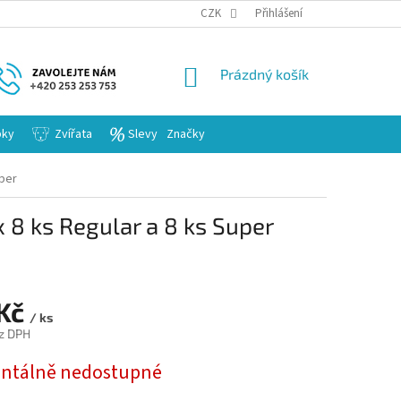
KARIERA
CZK
Přihlášení
NÁKUPNÍ
Prázdný košík
KOŠÍK
bky
Zvířata
Slevy
Značky
uper
 8 ks Regular a 8 ks Super
 Kč
/ ks
z DPH
tálně nedostupné