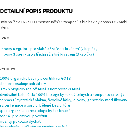
DETAILNÍ POPIS PRODUKTU
mix balíček 16 ks FLO menstruačních tamponů z bio bavlny obsahuje kombi
alení.
 PRO:
ampony
Regular
- pro slabé až střední krvácení (2 kapičky)
ampony
Super
- pro střední až silné krvácení (3 kapičky)
 VÝHODY:
 100% organické bavlny s certifikací GOTS
alení neobsahuje aplikátory
00% biologicky rozložitelné a kompostovatelné
ndividuálně balené do 100% biologicky rozložitelných a kompostovatelných
eobsahují syntetická vlákna, škodlivé látky, dioxiny, geneticky modifikovan
ez parfemace a barviv, bělené bez chlóru
ypoalergenní a dermatologicky testované
hodné i pro citlivou pokožku
možňují pokožce dýchat
íky drobným drážkám se snadno zavádějí