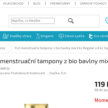
VELKOOBCHOD
BLOG
FIREMNÍ DÁRKY
DÁRKOVÉ POUKAZY
HLEDAT
Doplňky stravy
Drogerie
Zdraví a péče
Eco výro
ony
FLO menstruační tampony z bio bavlny mix 8 ks Regular a 8 ks S
menstruační tampony z bio bavlny mix
TAMP01
né
noceno
Podrobnosti hodnocení
Značka:
FLO
ní
119
u
98 Kč be
Měrná
Momen
cena:
ek.