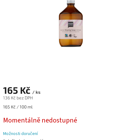
hvězdiček.
165 Kč
/ ks
136 Kč bez DPH
Měrná
165 Kč / 100 ml
cena:
Momentálně nedostupné
Možnosti doručení