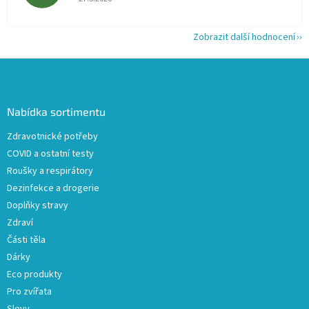
Zobrazit další hodnocení
Z
á
p
a
Nabídka sortimentu
t
Zdravotnické potřeby
í
COVID a ostatní testy
Roušky a respirátory
Dezinfekce a drogerie
Doplňky stravy
Zdraví
Části těla
Dárky
Eco produkty
Pro zvířata