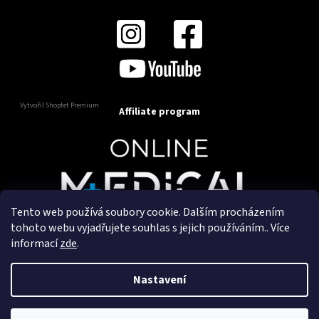
Vytvořil Shoptet Premium
Affiliate program
Tento web používá soubory cookie. Dalším procházením
Copyright 2025
OnlineMedical.cz
. Všechna práva
tohoto webu vyjadřujete souhlas s jejich používáním.. Více
vyhrazena.
informací
zde
.
Vytvořil a marketingově zajišťuje
HyperGroup.cz
Nastavení