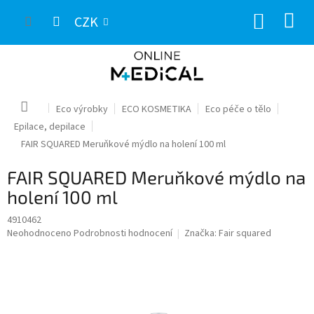
Přejít
NÁKUP
na
CZK
obsah
KOŠÍK
Domů
Eco výrobky
ECO KOSMETIKA
Eco péče o tělo
Epilace, depilace
FAIR SQUARED Meruňkové mýdlo na holení 100 ml
FAIR SQUARED Meruňkové mýdlo na
holení 100 ml
4910462
Průměrné
Neohodnoceno
Podrobnosti hodnocení
Značka:
Fair squared
hodnocení
produktu
je
0,0
z
5