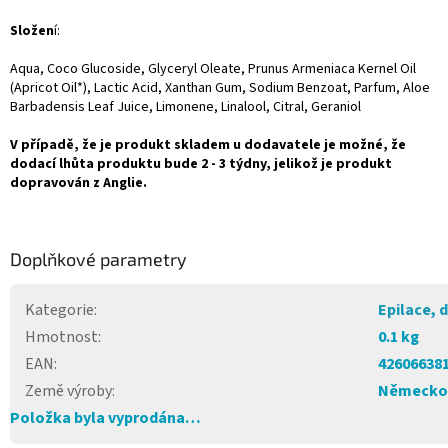
Složen
í:
Aqua, Coco Glucoside, Glyceryl Oleate, Prunus Armeniaca Kernel Oil
(Apricot Oil*), Lactic Acid, Xanthan Gum, Sodium Benzoat, Parfum, Aloe
Barbadensis Leaf Juice, Limonene, Linalool, Citral, Geraniol
V případě, že je produkt skladem u dodavatele je možné, že
dodací lhůta produktu bude 2 - 3 týdny, jelikož je produkt
dopravován z Anglie.
Doplňkové parametry
Kategorie
:
Epilace, 
Hmotnost
:
0.1 kg
EAN
:
42606638
Země výroby
:
Německo
Položka byla vyprodána…