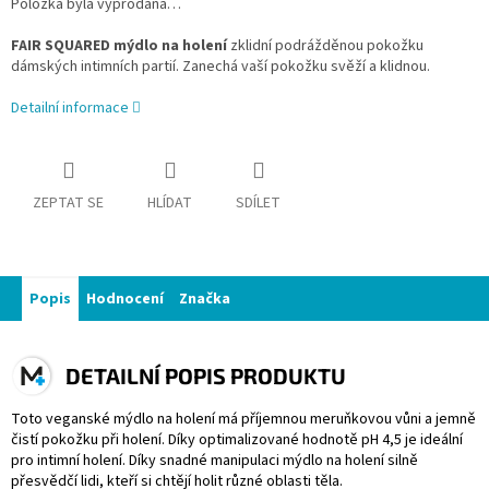
Položka byla vyprodána…
FAIR SQUARED mýdlo na holení
zklidní podrážděnou pokožku
dámských intimních partií.
Zanechá vaší pokožku svěží a klidnou.
Detailní informace
ZEPTAT SE
HLÍDAT
SDÍLET
Popis
Hodnocení
Značka
DETAILNÍ POPIS PRODUKTU
Toto veganské mýdlo na holení má příjemnou meruňkovou vůni a jemně
čistí pokožku při holení. Díky optimalizované hodnotě pH 4,5 je ideální
pro intimní holení. Díky snadné manipulaci mýdlo na holení silně
přesvědčí lidi, kteří si chtějí holit různé oblasti těla.