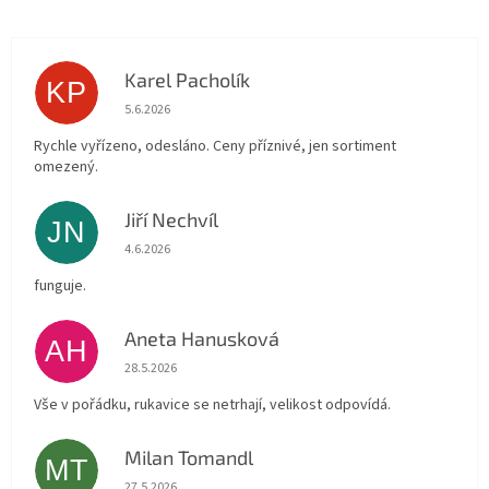
Karel Pacholík
KP
Hodnocení obchodu je 4 z 5 hvězdiček.
5.6.2026
Rychle vyřízeno, odesláno. Ceny příznivé, jen sortiment
omezený.
Jiří Nechvíl
JN
Hodnocení obchodu je 5 z 5 hvězdiček.
4.6.2026
funguje.
Aneta Hanusková
AH
Hodnocení obchodu je 5 z 5 hvězdiček.
28.5.2026
Vše v pořádku, rukavice se netrhají, velikost odpovídá.
Milan Tomandl
MT
Hodnocení obchodu je 5 z 5 hvězdiček.
27.5.2026