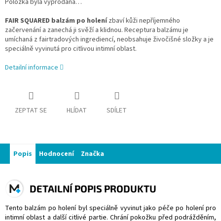
Položka byla vyprodána…
FAIR SQUARED
balzám po holení
zbaví kůži nepříjemného
začervenání a zanechá ji svěží a klidnou. Receptura balzámu je
umíchaná z fairtradových ingrediencí, neobsahuje živočišné složky a je
speciálně vyvinutá pro citlivou intimní oblast.
Detailní informace
ZEPTAT SE
HLÍDAT
SDÍLET
Popis
Hodnocení
Značka
DETAILNÍ POPIS PRODUKTU
Tento balzám po holení byl speciálně vyvinut jako péče po holení pro
intimní oblast a další citlivé partie. Chrání pokožku před podrážděním,