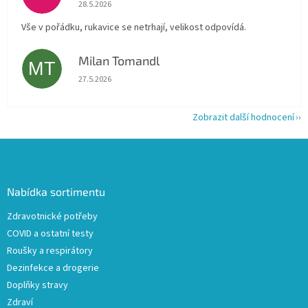
Hodnocení obchodu je 5 z 5 hvězdiček.
28.5.2026
Vše v pořádku, rukavice se netrhají, velikost odpovídá.
Milan Tomandl
MT
Hodnocení obchodu je 5 z 5 hvězdiček.
27.5.2026
Zobrazit další hodnocení
Z
á
p
a
Nabídka sortimentu
t
Zdravotnické potřeby
í
COVID a ostatní testy
Roušky a respirátory
Dezinfekce a drogerie
Doplňky stravy
Zdraví