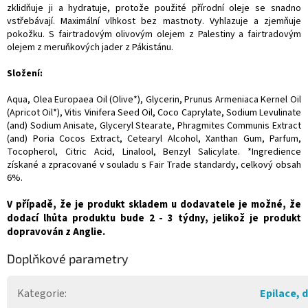
zklidňuje ji a hydratuje, protože použité přírodní oleje se snadno
vstřebávají. Maximální vlhkost bez mastnoty. Vyhlazuje a zjemňuje
pokožku. S fairtradovým olivovým olejem z Palestiny a fairtradovým
olejem z meruňkových jader z Pákistánu.
Složení:
Aqua, Olea Europaea Oil (Olive*), Glycerin, Prunus Armeniaca Kernel Oil
(Apricot Oil*), Vitis Vinifera Seed Oil, Coco Caprylate, Sodium Levulinate
(and) Sodium Anisate, Glyceryl Stearate, Phragmites Communis Extract
(and) Poria Cocos Extract, Cetearyl Alcohol, Xanthan Gum, Parfum,
Tocopherol, Citric Acid, Linalool, Benzyl Salicylate. *Ingredience
získané a zpracované v souladu s Fair Trade standardy, celkový obsah
6%.
V případě, že je produkt skladem u dodavatele je možné, že
dodací lhůta produktu bude 2 - 3 týdny, jelikož je produkt
dopravován z Anglie.
Doplňkové parametry
Kategorie
:
Epilace, 