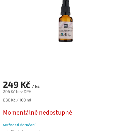
hvězdiček.
249 Kč
/ ks
206 Kč bez DPH
Měrná
830 Kč / 100 ml
cena:
Momentálně nedostupné
Možnosti doručení