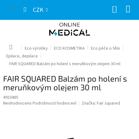
Přejít
NÁKUP
na
CZK
obsah
KOŠÍK
Domů
Eco výrobky
ECO KOSMETIKA
Eco péče o tělo
Epilace, depilace
FAIR SQUARED Balzám po holení s meruňkovým olejem 30 ml
FAIR SQUARED Balzám po holení s
meruňkovým olejem 30 ml
4910485
Průměrné
Neohodnoceno
Podrobnosti hodnocení
Značka:
Fair squared
hodnocení
produktu
je
0,0
z
5