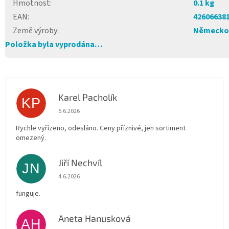
Hmotnost
:
0.1 kg
EAN
:
42606638
Země výroby
:
Německo
Položka byla vyprodána…
Karel Pacholík
KP
Hodnocení obchodu je 4 z 5 hvězdiček.
5.6.2026
Rychle vyřízeno, odesláno. Ceny příznivé, jen sortiment
omezený.
Jiří Nechvíl
JN
Hodnocení obchodu je 5 z 5 hvězdiček.
4.6.2026
funguje.
Aneta Hanusková
AH