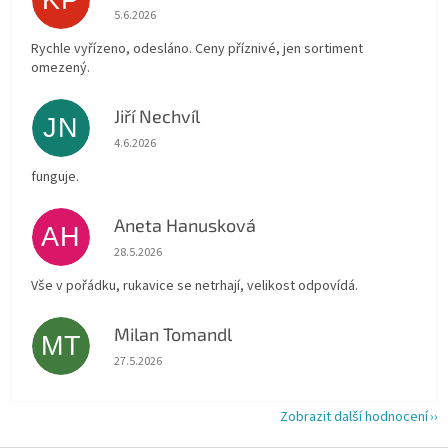
KP
Hodnocení obchodu je 4 z 5 hvězdiček.
5.6.2026
Rychle vyřízeno, odesláno. Ceny příznivé, jen sortiment
omezený.
Jiří Nechvíl
JN
Hodnocení obchodu je 5 z 5 hvězdiček.
4.6.2026
funguje.
Aneta Hanusková
AH
Hodnocení obchodu je 5 z 5 hvězdiček.
28.5.2026
Vše v pořádku, rukavice se netrhají, velikost odpovídá.
Milan Tomandl
MT
Hodnocení obchodu je 5 z 5 hvězdiček.
27.5.2026
Zobrazit další hodnocení