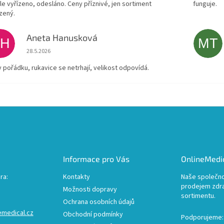
le vyřízeno, odesláno. Ceny příznivé, jen sortiment
funguje.
zený.
Aneta Hanusková
AH
MT
Hodnocení obchodu je 5 z 5 hvězdiček.
28.5.2026
v pořádku, rukavice se netrhají, velikost odpovídá.
Informace pro Vás
OnlineMedic
ra:
Kontakty
Naše společno
prodejem zdr
Možnosti dopravy
sortimentu.
Ochrana osobních údajů
emedical.cz
Obchodní podmínky
Podporujeme: