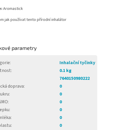
e:
Aromastick
om jak používat tento přírodní inhalátor
kové parametry
gorie
:
Inhalační tyčinky
tnost
:
0.1 kg
7640150980222
ická doprava
:
0
cukru
:
0
 GMO
:
0
lepku
:
0
mléka
:
0
plastu
:
0