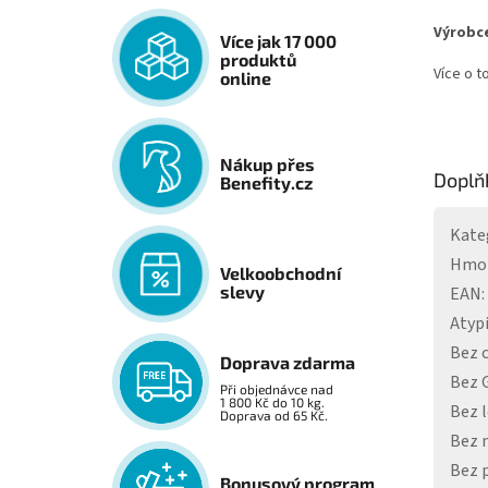
Výrobc
Více jak 17 000
produktů
Více o t
online
Nákup přes
Doplň
Benefity.cz
Kate
Hmo
Velkoobchodní
slevy
EAN
:
Atyp
Bez 
Doprava zdarma
Bez
Při objednávce nad
1 800 Kč do 10 kg.
Bez 
Doprava od 65 Kč.
Bez 
Bez 
Bonusový program