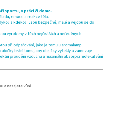
ři sportu, v práci či doma.
náladu, emoce a reakce těla.
ykoli a kdekoli. Jsou bezpečné, malé a vejdou se do
Jsou vyrobeny z těch nejčistších a neředěných
tou při odpařování, jako je tomu u aromalamp.
 trubičky brání tomu, aby olejíčky vytekly a zamezuje
rfektní proudění vzduchu a maximální absorpci molekul vůní
u a nasajete vůni.