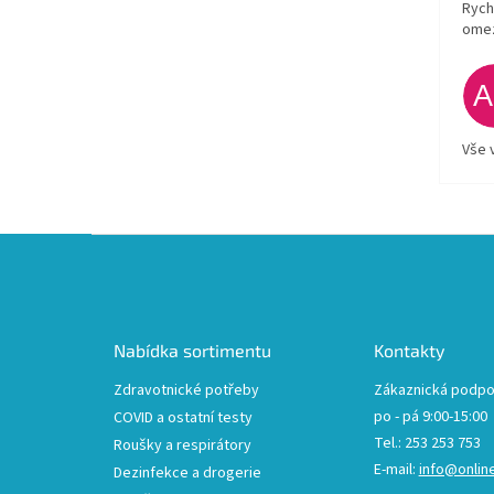
Rych
ome
Vše 
Z
á
p
a
t
Nabídka sortimentu
Kontakty
í
Zdravotnické potřeby
Zákaznická podpo
po - pá 9:00-15:00
COVID a ostatní testy
Tel.: 253 253 753
Roušky a respirátory
E-mail:
info@onlin
Dezinfekce a drogerie