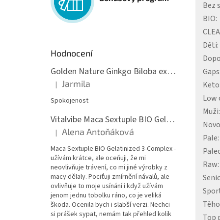
Bez s
BIO
:
CLEA
Děti
:
Hodnocení
Dopo
Golden Nature Ginkgo Biloba extrakt 50:1 60mg, 100 kapslí
Gaps
Jarmila
Keto
|
Hodnocení produktu je 5 z 5 hvězdiček.
Low 
Spokojenost
Muži
:
Vitalvibe Maca Sextuple BIO Gelatinized 3-Complex, 60 kapslí
Novo
Alena Antoňáková
|
Hodnocení produktu je 5 z 5 hvězdiček.
Pale
:
Maca Sextuple BIO Gelatinized 3-Complex -
Pale
užívám krátce, ale oceňuji, že mi
Raw
:
neovlivňuje trávení, co mi jiné výrobky z
macy dělaly. Pociťuji zmírnění návalů, ale
Senio
ovlivňuje to moje usínání i když užívám
Spor
jenom jednu tobolku ráno, co je veliká
Těhot
škoda. Ocenila bych i slabší verzi. Nechci
si prášek sypat, nemám tak přehled kolik
Top 