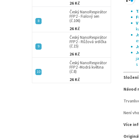
26 Kč
T
Český NanoRespirátor
FFP2 - Fialový sen
F
(č.106)
V
26 Kč
k
J
Český NanoRespirátor
e
FFP2 - Růžová srdíčka
(č.15)
J
J
26 Kč
j
Český NanoRespirátor
s
FFP2 -Modrá květina
(č.8)
Složení
26 Kč
Návod n
Trvanliv
Není vho
Více in
Originá