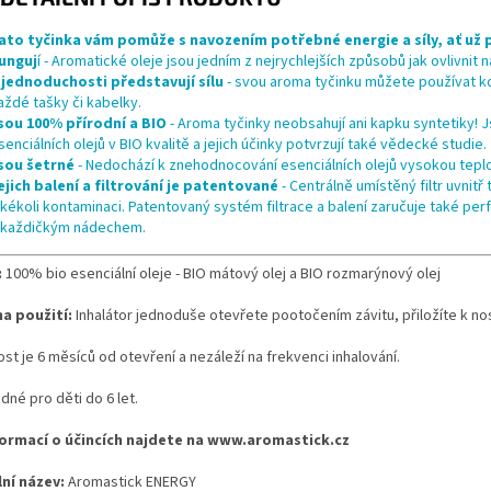
ato tyčinka vám pomůže s navozením potřebné energie a síly, ať už p
unguj
í - Aromatické oleje jsou jedním z nejrychlejších způsobů jak ovlivnit 
 jednoduchosti představují sílu
- svou aroma tyčinku můžete používat kd
aždé tašky či kabelky.
sou 100% přírodní a BIO
- Aroma tyčinky neobsahují ani kapku syntetiky! 
senciálních olejů v BIO kvalitě a jejich účinky potvrzují také vědecké studie.
sou šetrné
- Nedochází k znehodnocování esenciálních olejů vysokou teplo
ejich balení a filtrování je patentované
- Centrálně umístěný filtr uvnitř
akékoli kontaminaci. Patentovaný systém filtrace a balení zaručuje také pe
 každičkým nádechem.
:
100% bio esenciální oleje - BIO mátový olej a BIO rozmarýnový olej
a použití:
Inhalátor jednoduše otevřete pootočením závitu, přiložíte k nos
ost je 6 měsíců od otevření a nezáleží na frekvenci inhalování.
dné pro děti do 6 let.
formací o účincích najdete na www.aromastick.cz
lní název:
Aromastick ENERGY