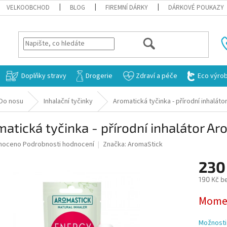
VELKOOBCHOD
BLOG
FIREMNÍ DÁRKY
DÁRKOVÉ POUKAZY
HLEDAT
Doplňky stravy
Drogerie
Zdraví a péče
Eco výro
Do nosu
Inhalační tyčinky
Aromatická tyčinka - přírodní inhalát
atická tyčinka - přírodní inhalátor A
né
noceno
Podrobnosti hodnocení
Značka:
AromaStick
ní
230
u
190 Kč b
Měrná
Momen
cena:
ek.
Možnosti