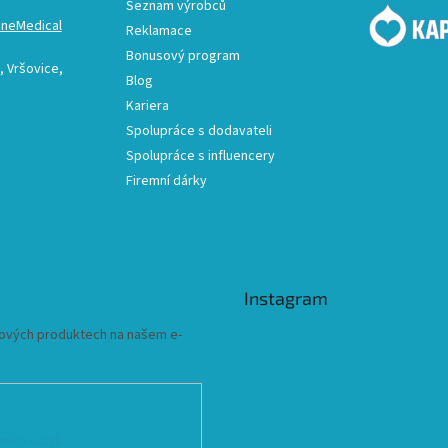
Seznam výrobců
ineMedical
Reklamace
Bonusový program
 Vršovice,
Blog
Kariera
Spolupráce s dodavateli
Spolupráce s influencery
Firemní dárky
Instagram
 nových produktech na našem e-
ních údajů