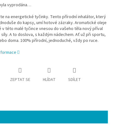
byla vyprodána…
 na energetické tyčinky. Tento přírodní inhalátor, který
ednoduše do kapsy, umí hotové zázraky. Aromatické oleje
v této malé tyčince vnesou do vašeho těla nový příval
 síly. A to doslova, s každým nádechem. Ať už při sportu,
nebo doma. 100% přírodní, jednoduché, vždy po ruce.
informace
ZEPTAT SE
HLÍDAT
SDÍLET