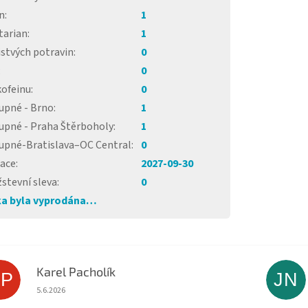
n
:
1
tarian
:
1
istvých potravin
:
0
:
0
kofeinu
:
0
upné - Brno
:
1
upné - Praha Štěrboholy
:
1
upné-Bratislava–OC Central
:
0
race
:
2027-09-30
stevní sleva
:
0
a byla vyprodána…
Karel Pacholík
KP
JN
Hodnocení obchodu je 4 z 5 hvězdiček.
5.6.2026