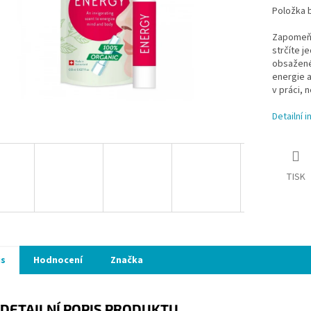
Položka 
Zapomeňte
strčíte j
obsažené 
energie a
v práci, 
Detailní 
TISK
is
Hodnocení
Značka
DETAILNÍ POPIS PRODUKTU