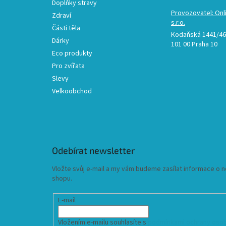
Doplňky stravy
Provozovatel: Onl
Zdraví
s.r.o.
Části těla
Kodaňská 1441/46,
Dárky
101 00 Praha 10
Eco produkty
Pro zvířata
Slevy
Velkoobchod
Odebírat newsletter
Vložte svůj e-mail a my vám budeme zasílat informace o
shopu.
E-mail
Vložením e-mailu souhlasíte s
podmínkami ochrany osob