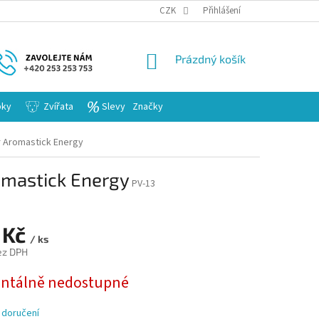
KARIERA
CZK
Přihlášení
NÁKUPNÍ
Prázdný košík
KOŠÍK
bky
Zvířata
Slevy
Značky
or Aromastick Energy
romastick Energy
PV-13
 Kč
/ ks
ez DPH
tálně nedostupné
 doručení