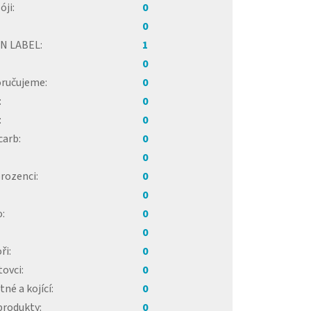
óji
:
0
0
N LABEL
:
1
0
ručujeme
:
0
:
0
:
0
carb
:
0
0
rozenci
:
0
0
o
:
0
0
ři
:
0
tovci
:
0
né a kojící
:
0
produkty
:
0