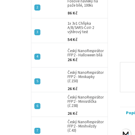
a
Fóliové návleky na
paže bílé, 100ks
n
86 Kč
e
l
1x 3v1 Chřipka
A/B/SARS-CoV-2
výtěrový test
54 Kč
Český NanoRespirátor
FFP2 - Halloween bílá
26 Kč
Český NanoRespirátor
FFP2 - Minikapky
(č.150)
26 Kč
Český NanoRespirátor
FFP2 - Minisrdíčka
(č.238)
Pop
26 Kč
Český NanoRespirátor
FFP2 - Minihvězdy
(č.43)