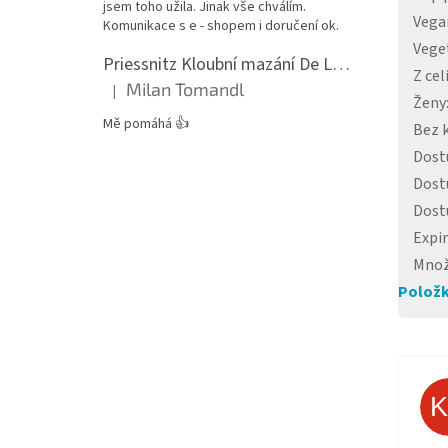
jsem toho užila. Jinak vše chválím.
Vega
Komunikace s e - shopem i doručení ok.
Vege
Priessnitz Kloubní mazání De Luxe, 200ml
Z cel
Milan Tomandl
|
Hodnocení produktu je 5 z 5 hvězdiček.
Ženy
Mě pomáhá 👍
Bez 
Dost
Dost
Dost
Expi
Množ
Položk