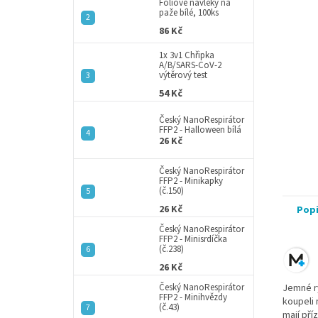
a
Fóliové návleky na
paže bílé, 100ks
n
86 Kč
e
l
1x 3v1 Chřipka
A/B/SARS-CoV-2
výtěrový test
54 Kč
Český NanoRespirátor
FFP2 - Halloween bílá
26 Kč
Český NanoRespirátor
FFP2 - Minikapky
(č.150)
26 Kč
Pop
Český NanoRespirátor
FFP2 - Minisrdíčka
(č.238)
26 Kč
Český NanoRespirátor
Jemné r
FFP2 - Minihvězdy
koupeli 
(č.43)
mají pří