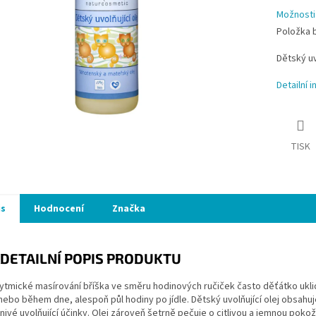
Možnosti
Položka 
Dětský uv
Detailní 
TISK
is
Hodnocení
Značka
DETAILNÍ POPIS PRODUKTU
ytmické masírování bříška ve směru hodinových ručiček často děťátko ukli
nebo během dne, alespoň půl hodiny po jídle. Dětský uvolňující olej obsahuj
znivé uvolňující účinky. Olej zároveň šetrně pečuje o citlivou a jemnou pokožk