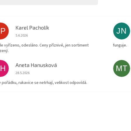
Karel Pacholík
KP
JN
Hodnocení obchodu je 4 z 5 hvězdiček.
5.6.2026
le vyřízeno, odesláno. Ceny příznivé, jen sortiment
funguje.
zený.
Aneta Hanusková
AH
MT
Hodnocení obchodu je 5 z 5 hvězdiček.
28.5.2026
v pořádku, rukavice se netrhají, velikost odpovídá.