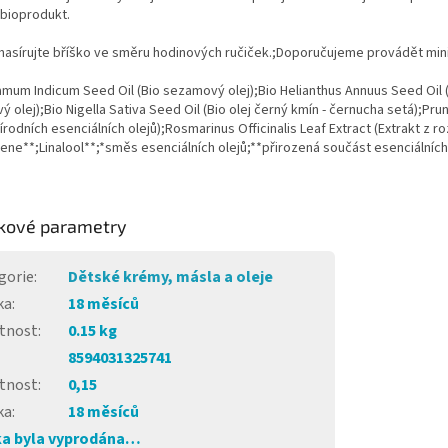
 bioprodukt.
sírujte bříško ve směru hodinových ručiček.;Doporučujeme provádět minim
mum Indicum Seed Oil (Bio sezamový olej);Bio Helianthus Annuus Seed Oil (
ý olej);Bio Nigella Sativa Seed Oil (Bio olej černý kmín - černucha setá);Pr
rodních esenciálních olejů);Rosmarinus Officinalis Leaf Extract (Extrakt z
ene**;Linalool**;*směs esenciálních olejů;**přirozená součást esenciálních
kové parametry
gorie
:
Dětské krémy, másla a oleje
ka
:
18 měsíců
tnost
:
0.15 kg
8594031325741
tnost
:
0,15
ka
:
18 měsíců
a byla vyprodána…