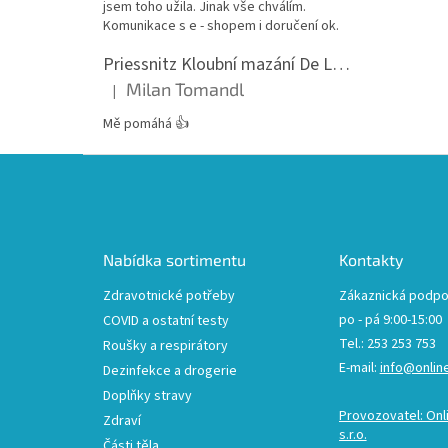
jsem toho užila. Jinak vše chválím.
Komunikace s e - shopem i doručení ok.
Priessnitz Kloubní mazání De Luxe, 200ml
Milan Tomandl
|
Hodnocení produktu je 5 z 5 hvězdiček.
Mě pomáhá 👍
Z
á
p
a
t
Nabídka sortimentu
Kontakty
í
Zdravotnické potřeby
Zákaznická podpo
po - pá 9:00-15:00
COVID a ostatní testy
Tel.: 253 253 753
Roušky a respirátory
E-mail:
info@onlin
Dezinfekce a drogerie
Doplňky stravy
Provozovatel: Onl
Zdraví
s.r.o.
Části těla