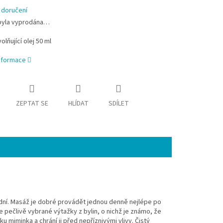
 doručení
byla vyprodána…
olňující olej 50 ml
informace
ZEPTAT SE
HLÍDAT
SDÍLET
dní. Masáž je dobré provádět jednou denně nejlépe po
e pečlivě vybrané výtažky z bylin, o nichž je známo, že
u miminka a chrání ji před nepříznivými vlivy. Čistý