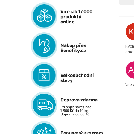
Více jak 17 000
produktů
online
Nákup přes
Rych
Benefity.cz
ome
Velkoobchodní
slevy
Vše 
Doprava zdarma
Při objednávce nad
1 800 Kč do 10 kg.
Doprava od 65 Kč.
Bonusový program