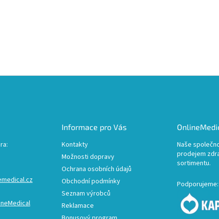
Informace pro Vás
OnlineMedic
ra:
Kontakty
Naše společno
prodejem zdr
Možnosti dopravy
sortimentu.
Ochrana osobních údajů
emedical.cz
Obchodní podmínky
Podporujeme:
Seznam výrobců
ineMedical
Reklamace
Bonusový program