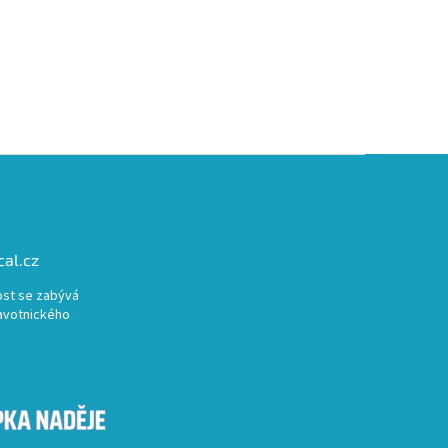
al.cz
st se zabývá
avotnického