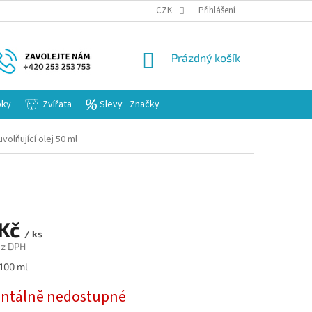
KARIERA
CZK
Přihlášení
NÁKUPNÍ
Prázdný košík
KOŠÍK
bky
Zvířata
Slevy
Značky
volňující olej 50 ml
 Kč
/ ks
ez DPH
 100 ml
tálně nedostupné