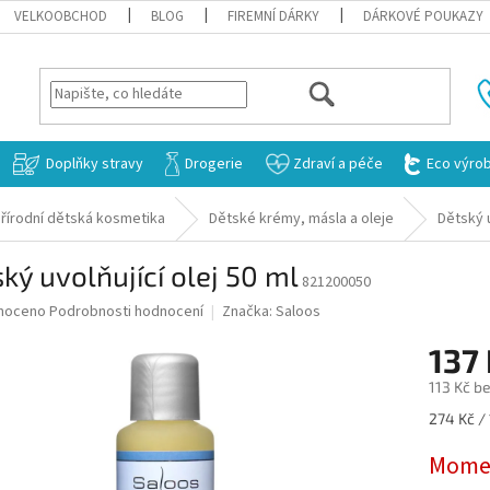
VELKOOBCHOD
BLOG
FIREMNÍ DÁRKY
DÁRKOVÉ POUKAZY
HLEDAT
Doplňky stravy
Drogerie
Zdraví a péče
Eco výro
řírodní dětská kosmetika
Dětské krémy, másla a oleje
Dětský u
ký uvolňující olej 50 ml
821200050
né
noceno
Podrobnosti hodnocení
Značka:
Saloos
ní
137
u
113 Kč b
Měrná
274 Kč /
cena:
ek.
Momen