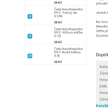
26 Kč
přírodní
Český NanoRespirátor
Jemně ma
FFP2 - Fialový sen
(č.106)
Bio Sesa
26 Kč
(Mandlov
Český NanoRespirátor
100% pří
FFP2 - Růžová srdíčka
E);Limon
(č.15)
26 Kč
Český NanoRespirátor
FFP2 -Modrá květina
Doplň
(č.8)
26 Kč
Kate
Záru
Hmo
EAN
:
Hmo
Záru
Položk