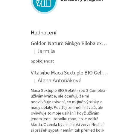
Hodnocení
Golden Nature Ginkgo Biloba extrakt 50:1 60mg, 100 kapslí
Jarmila
|
Hodnocení produktu je 5 z 5 hvězdiček.
Spokojenost
Vitalvibe Maca Sextuple BIO Gelatinized 3-Complex, 60 kapslí
Alena Antoňáková
|
Hodnocení produktu je 5 z 5 hvězdiček.
Maca Sextuple BIO Gelatinized 3-Complex -
užívám krátce, ale oceňuji, že mi
neovlivňuje trávení, co mi jiné výrobky z
macy dělaly. Pociťuji zmírnění návalů, ale
ovlivňuje to moje usínání i když užívám
jenom jednu tobolku ráno, co je veliká
škoda. Ocenila bych i slabší verzi. Nechci
si prášek sypat, nemám tak přehled kolik