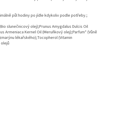
álně půl hodiny po jídle kdykoliv podle potřeby.;
Bio slunečnicový olej);Prunus Amygdalus Dulcis Oil
unus Armeniaca Kernel Oil (Meruňkový olej);Parfum* (Vůně
 rozmarýnu lékařského);Tocopherol (Vitamin
 olejů