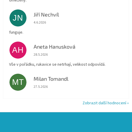
omezený.
Jiří Nechvíl
JN
Hodnocení obchodu je 5 z 5 hvězdiček.
4.6.2026
funguje.
Aneta Hanusková
AH
Hodnocení obchodu je 5 z 5 hvězdiček.
28.5.2026
Vše v pořádku, rukavice se netrhají, velikost odpovídá.
Milan Tomandl
MT
Hodnocení obchodu je 5 z 5 hvězdiček.
27.5.2026
Zobrazit další hodnocení
Z
á
p