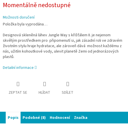
Měrná
Momentálně nedostupné
cena:
Možnosti doručení
Položka byla vyprodána…
Designová skleněná láhev Jungle Way s křišťálem II. je nejenom
skvělým prostředkem pro
připomenutí si, jak zásadní roli ve zdravém
životním stylu hraje hydratace, ale zároveň dává
možnost každému z
nás, užitím kohoutkové vody, ulevit planetě Zemi od jednorázových
plastů.
Detailní informace
ZEPTAT SE
HLÍDAT
SDÍLET
Popis
Podobné (8)
Hodnocení
Značka