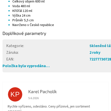
Celkový objem 600 ml
Voda 480 ml
Křišťál 120 ml
Výška 24 cm
Průměr 5,5 cm
Navrženo v České republice
Doplňkové parametry
Kategorie
:
Skleněné l
Záruka
:
2 roky
EAN
:
7227773072
Položka byla vyprodána…
Karel Pacholík
KP
Hodnocení obchodu je 4 z 5 hvězdiček.
5.6.2026
Rychle vyřízeno, odesláno. Ceny příznivé, jen sortiment