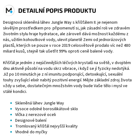
DETAILNÍ POPIS PRODUKTU
Designová skleněná láhev Jungle Way s křišťálem II. je nejenom
skvělým prostředkem pro
připomenutí si, jak zásadní roli ve zdravém
životním stylu hraje hydratace, ale zároveň dává
možnost každému z
nás, užitím kohoutkové vody, ulevit planetě Zemi od jednorázových
plastů,
kterých se pouze v roce 2019 celosvětově prodalo víc než 480
miliard kusů, stejně tak ušetřit 99%
oproti ceně balené vody.
Křišťál je jedním z nejúčinnějších léčivých krystalů na světě, v dvojitém
d
nu aktivně působí na vodu skrz vibrace, i když se jí fyzicky nedotýká.
Již po 10 minutách je z ní
imunitu podporující, detoxikující, sexuální
touhy zvyšující elixír nabitý pozitivní energií. Mějte
základní zdroj života
vždy u sebe, dostatečným množstvím vody bude Vaše tělo i mysl ve
stálé
kondici.
Skleněná láhev Jungle Way
Vysoce odolné borosilikátové sklo
Víčka z nerezové oceli
Designové balení
Tromlovaný křišťál nejvyšší kvality
Vhodné do myčky