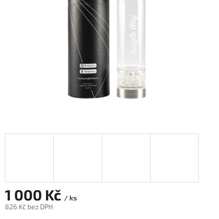
hvězdiček.
1 000 Kč
/ ks
826 Kč bez DPH