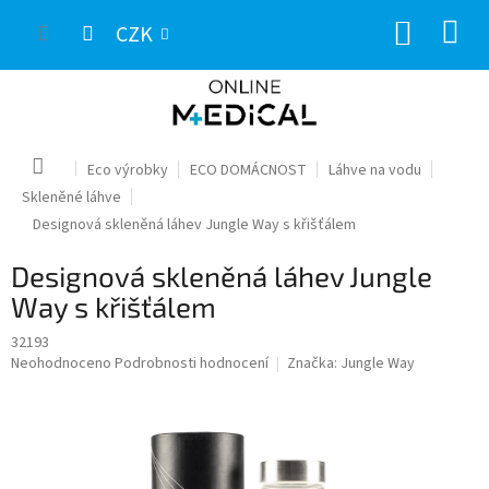
Přejít
NÁKUP
na
CZK
obsah
KOŠÍK
Domů
Eco výrobky
ECO DOMÁCNOST
Láhve na vodu
Skleněné láhve
Designová skleněná láhev Jungle Way s křišťálem
Designová skleněná láhev Jungle
Way s křišťálem
32193
Průměrné
Neohodnoceno
Podrobnosti hodnocení
Značka:
Jungle Way
hodnocení
produktu
je
0,0
z
5