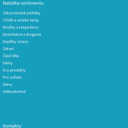
a
Nabídka sortimentu
t
Zdravotnické potřeby
í
COVID a ostatní testy
Roušky a respirátory
Dezinfekce a drogerie
Doplňky stravy
Zdraví
Části těla
Dárky
Eco produkty
Pro zvířata
Slevy
Velkoobchod
Kontakty