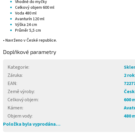
Vhodné do myčky
Celkový objem 600 ml
Voda 480 ml
Avanturín 120 ml
Výška 24 cm
Průměr 5,5 cm
•
Navrženo v České republice.
Doplňkové parametry
Kategorie
:
Skle
Záruka
:
2 rok
EAN
:
7227
Země výroby
:
Česk
Celkový objem
:
600 
Kámen
:
Avat
Objem vody
:
480 
Položka byla vyprodána…