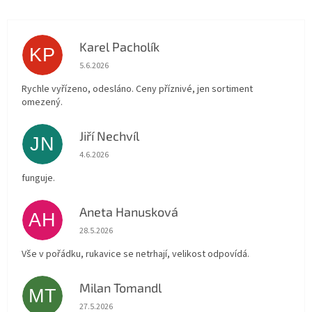
Karel Pacholík
KP
Hodnocení obchodu je 4 z 5 hvězdiček.
5.6.2026
Rychle vyřízeno, odesláno. Ceny příznivé, jen sortiment
omezený.
Jiří Nechvíl
JN
Hodnocení obchodu je 5 z 5 hvězdiček.
4.6.2026
funguje.
Aneta Hanusková
AH
Hodnocení obchodu je 5 z 5 hvězdiček.
28.5.2026
Vše v pořádku, rukavice se netrhají, velikost odpovídá.
Milan Tomandl
MT
Hodnocení obchodu je 5 z 5 hvězdiček.
27.5.2026