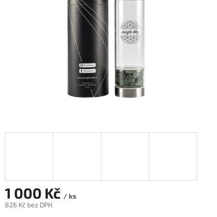
hvězdiček.
1 000 Kč
/ ks
826 Kč bez DPH