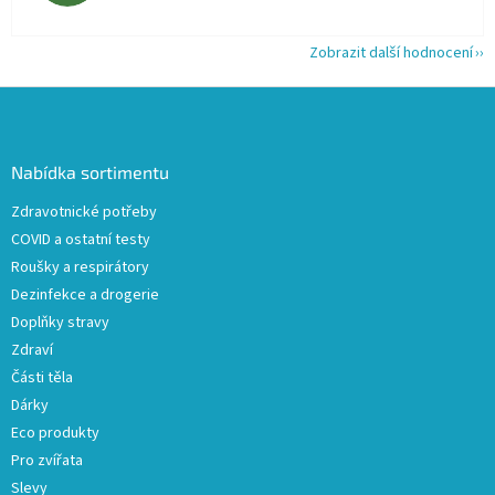
Zobrazit další hodnocení
Z
á
p
a
Nabídka sortimentu
t
Zdravotnické potřeby
í
COVID a ostatní testy
Roušky a respirátory
Dezinfekce a drogerie
Doplňky stravy
Zdraví
Části těla
Dárky
Eco produkty
Pro zvířata
Slevy