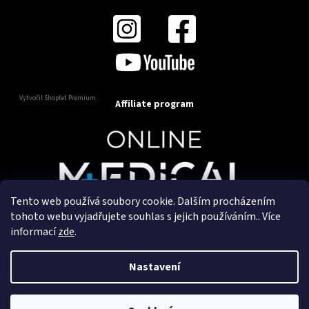
Vytvořil Shoptet Premium
Affiliate program
Tento web používá soubory cookie. Dalším procházením
Copyright 2025
OnlineMedical.cz
. Všechna práva
tohoto webu vyjadřujete souhlas s jejich používáním.. Více
vyhrazena.
informací
zde
.
Vytvořil a marketingově zajišťuje
HyperGroup.cz
Nastavení