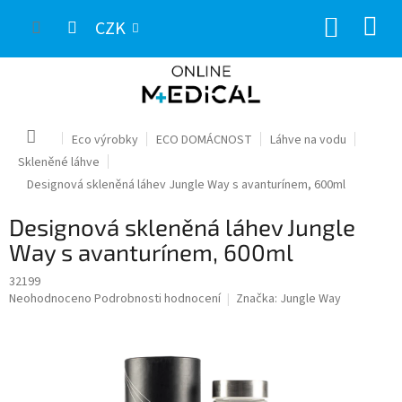
Přejít
NÁKUP
na
CZK
obsah
KOŠÍK
Domů
Eco výrobky
ECO DOMÁCNOST
Láhve na vodu
Skleněné láhve
Designová skleněná láhev Jungle Way s avanturínem, 600ml
Designová skleněná láhev Jungle
Way s avanturínem, 600ml
32199
Průměrné
Neohodnoceno
Podrobnosti hodnocení
Značka:
Jungle Way
hodnocení
produktu
je
0,0
z
5