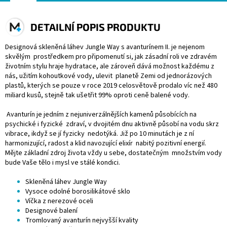
DETAILNÍ POPIS PRODUKTU
Designová skleněná láhev Jungle Way s avanturínem II. je nejenom
skvělým
prostředkem pro připomenutí si, jak zásadní roli ve zdravém
životním stylu hraje
hydratace, ale zároveň dává možnost každému z
nás, užitím kohoutkové vody, ulevit
planetě Zemi od jednorázových
plastů, kterých se pouze v roce 2019 celosvětově
prodalo víc než 480
miliard kusů, stejně tak ušetřit 99% oproti ceně balené vody.
Avanturín je jedním z nejuniverzálnějších kamenů působících na
psychické i fyzické
zdraví, v dvojitém dnu aktivně působí na vodu skrz
vibrace, ikdyž se jí fyzicky
nedotýká. Již po 10 minutách je z ní
harmonizující, radost a klid navozující elixír
nabitý pozitivní energií.
Mějte základní zdroj života vždy u sebe, dostatečným
množstvím vody
bude Vaše tělo i mysl ve stálé kondici.
Skleněná láhev Jungle Way
Vysoce odolné borosilikátové sklo
Víčka z nerezové oceli
Designové balení
Tromlovaný avanturín nejvyšší kvality