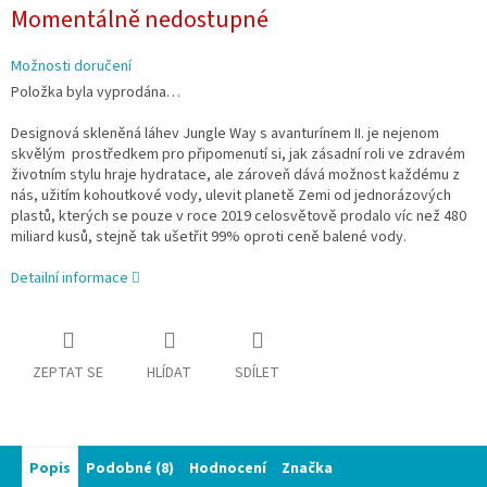
Měrná
Momentálně nedostupné
cena:
Možnosti doručení
Položka byla vyprodána…
Designová skleněná láhev Jungle Way s avanturínem II. je nejenom
skvělým
prostředkem pro připomenutí si, jak zásadní roli ve zdravém
životním stylu hraje
hydratace, ale zároveň dává možnost každému z
nás, užitím kohoutkové vody, ulevit
planetě Zemi od jednorázových
plastů, kterých se pouze v roce 2019 celosvětově
prodalo víc než 480
miliard kusů, stejně tak ušetřit 99% oproti ceně balené vody.
Detailní informace
ZEPTAT SE
HLÍDAT
SDÍLET
Popis
Podobné (8)
Hodnocení
Značka