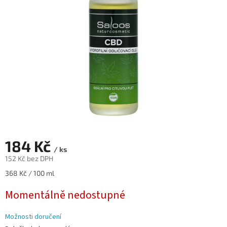
hvězdiček.
184 Kč
/ ks
152 Kč bez DPH
Měrná
368 Kč / 100 ml
cena:
Momentálně nedostupné
Možnosti doručení