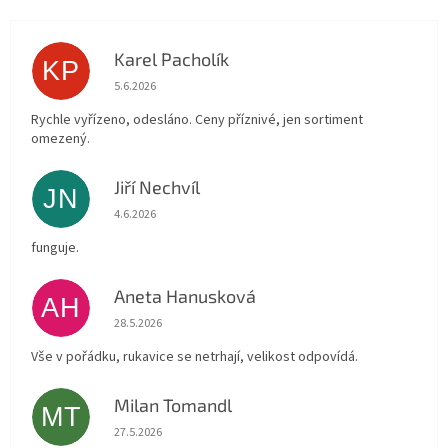
Karel Pacholík
KP
Hodnocení obchodu je 4 z 5 hvězdiček.
5.6.2026
Rychle vyřízeno, odesláno. Ceny příznivé, jen sortiment
omezený.
Jiří Nechvíl
JN
Hodnocení obchodu je 5 z 5 hvězdiček.
4.6.2026
funguje.
Aneta Hanusková
AH
Hodnocení obchodu je 5 z 5 hvězdiček.
28.5.2026
Vše v pořádku, rukavice se netrhají, velikost odpovídá.
Milan Tomandl
MT
Hodnocení obchodu je 5 z 5 hvězdiček.
27.5.2026