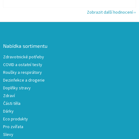
Zobrazit další hodnocení
Z
á
p
a
Nabídka sortimentu
t
Zdravotnické potřeby
í
COVID a ostatní testy
Roušky a respirátory
Dezinfekce a drogerie
Doplňky stravy
Zdraví
Části těla
Dárky
Eco produkty
Pro zvířata
Slevy