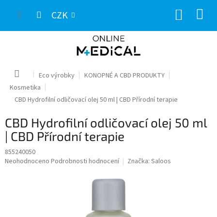
Přejít
NÁKUP
na
CZK
obsah
KOŠÍK
Domů
Eco výrobky
KONOPNÉ A CBD PRODUKTY
Kosmetika
CBD Hydrofilní odličovací olej 50 ml | CBD Přírodní terapie
CBD Hydrofilní odličovací olej 50 ml
| CBD Přírodní terapie
855240050
Průměrné
Neohodnoceno
Podrobnosti hodnocení
Značka:
Saloos
hodnocení
produktu
je
0,0
z
5