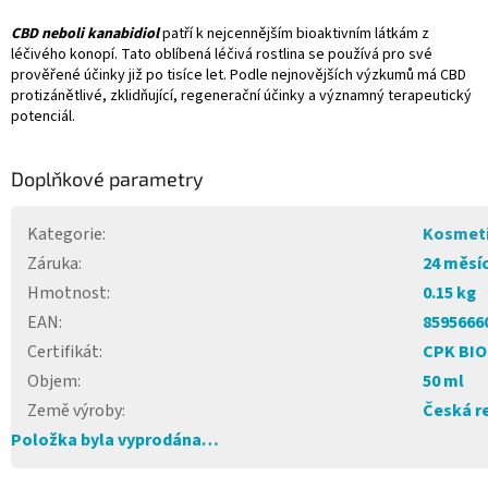
CBD neboli kanabidiol
patří k nejcennějším bioaktivním látkám z
léčivého konopí. Tato oblíbená léčivá rostlina se používá pro své
prověřené účinky již po tisíce let. Podle nejnovějších výzkumů má CBD
protizánětlivé, zklidňující, regenerační účinky a významný terapeutický
potenciál.
Doplňkové parametry
Kategorie
:
Kosmet
Záruka
:
24 měsí
Hmotnost
:
0.15 kg
EAN
:
8595666
Certifikát
:
CPK BIO
Objem
:
50 ml
Země výroby
:
Česká r
Položka byla vyprodána…