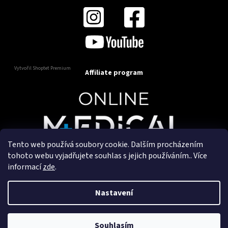
Vytvořil Shoptet Premium
Affiliate program
Tento web používá soubory cookie. Dalším procházením
Copyright 2025
OnlineMedical.cz
. Všechna práva
tohoto webu vyjadřujete souhlas s jejich používáním.. Více
vyhrazena.
informací
zde
.
Vytvořil a marketingově zajišťuje
HyperGroup.cz
Nastavení
Souhlasím