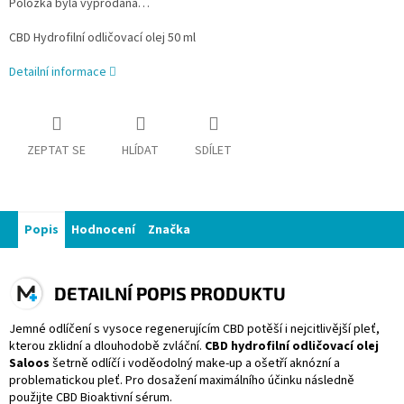
Položka byla vyprodána…
CBD Hydrofilní odličovací olej 50 ml
Detailní informace
ZEPTAT SE
HLÍDAT
SDÍLET
Popis
Hodnocení
Značka
DETAILNÍ POPIS PRODUKTU
Jemné odlíčení s vysoce regenerujícím CBD potěší i nejcitlivější pleť,
kterou zklidní a dlouhodobě zvláční.
CBD hydrofilní odličovací olej
Saloos
šetrně odlíčí i voděodolný make-up a ošetří aknózní a
problematickou pleť. Pro dosažení maximálního účinku následně
použijte CBD Bioaktivní sérum.