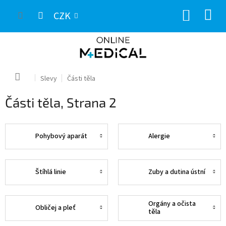
Přejít
NÁKUP
na
CZK
obsah
KOŠÍK
Domů
Slevy
Části těla
Části těla
, Strana 2
Pohybový aparát
Alergie
Štíhlá linie
Zuby a dutina ústní
Orgány a očista
Obličej a pleť
těla