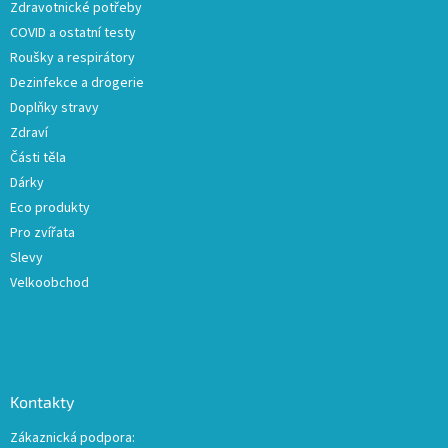
Zdravotnické potřeby
í
v
COVID a ostatní testy
k
y
Roušky a respirátory
v
Dezinfekce a drogerie
ý
Doplňky stravy
p
i
Zdraví
s
Části těla
u
Dárky
Eco produkty
Pro zvířata
Slevy
Velkoobchod
Kontakty
Zákaznická podpora: