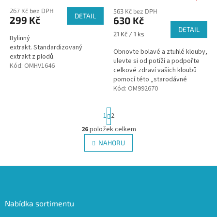
hodnocení
ů
267 Kč bez DPH
563 Kč bez DPH
produktu
DETAIL
299 Kč
630 Kč
je
DETAIL
5,0
Měrná
21 Kč / 1 ks
Bylinný
z
cena:
extrakt. Standardizovaný
5
Obnovte bolavé a ztuhlé klouby,
extrakt z plodů.
hvězdiček.
ulevte si od potíží a podpořte
Kód:
OMHV1646
celkové zdraví vašich kloubů
pomocí této „starodávné
asijské dvojice“, kterou najdete
Kód:
OM992670
uvnitř přípravku Movifar.
S
1
2
t
r
26
položek celkem
O
á
v
NAHORU
n
l
k
á
o
v
Z
d
á
a
á
n
c
p
í
í
a
Nabídka sortimentu
p
t
r