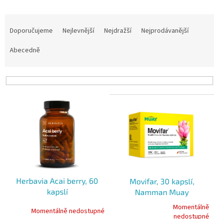
Ř
a
Doporučujeme
Nejlevnější
Nejdražší
Nejprodávanější
z
e
Abecedně
n
í
p
r
V
o
ý
d
p
u
i
k
s
t
p
ů
r
o
Herbavia Acai berry, 60
Movifar, 30 kapslí,
d
kapslí
Namman Muay
u
k
Momentálně
Momentálně nedostupné
Průměrné
nedostupné
t