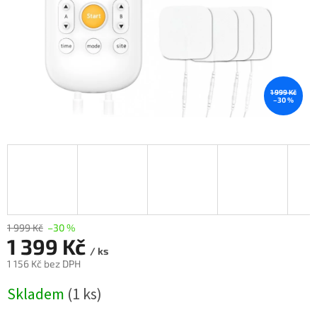
1 999 Kč
–30 %
1 999 Kč
–30 %
1 399 Kč
/ ks
1 156 Kč bez DPH
Měrná
Skladem
(1 ks)
cena: