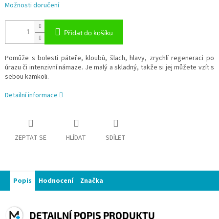
Možnosti doručení
Přidat do košíku
Pomůže s bolestí páteře, kloubů, šlach, hlavy, zrychlí regeneraci po
úrazu či intenzivní námaze. Je malý a skladný, takže si jej můžete vzít s
sebou kamkoli.
Detailní informace
ZEPTAT SE
HLÍDAT
SDÍLET
Popis
Hodnocení
Značka
DETAILNÍ POPIS PRODUKTU