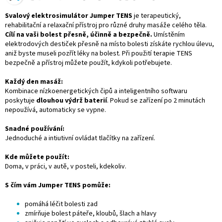
Svalový elektrosimulátor Jumper TENS
je terapeutický,
rehabilitační a relaxační přístroj pro různé druhy masáže celého těla.
Cílí na vaši bolest přesně, účinně a bezpečně.
Umístěním
elektrodových destiček přesně na místo bolesti získáte rychlou úlevu,
aniž byste museli pozřít léky na bolest. Při použití terapie TENS
bezpečně a přístroj můžete použít, kdykoli potřebujete.
Každý den masáž:
Kombinace nízkoenergetických čipů a inteligentního softwaru
poskytuje
dlouhou výdrž baterií
. Pokud se zařízení po 2 minutách
nepoužívá, automaticky se vypne.
Snadné používání:
Jednoduché a intiutivní ovládat tlačítky na zařízení.
Kde můžete použít:
Doma, v práci, v autě, v posteli, kdekoliv.
S čím vám Jumper TENS pomůže:
pomáhá léčit bolesti zad
zmírňuje bolest páteře, kloubů, šlach a hlavy