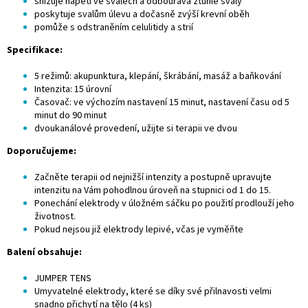
snižuje napětí ve svalech a odbourává ztuhlé svaly
poskytuje svalům úlevu a dočasně zvýší krevní oběh
pomůže s odstraněním celulitidy a strií
Specifikace:
5 režimů: akupunktura, klepání, škrábání, masáž a baňkování
Intenzita: 15 úrovní
Časovač: ve výchozím nastavení 15 minut, nastavení času od 5
minut do 90 minut
dvoukanálové provedení, užijte si terapii ve dvou
Doporučujeme:
Začněte terapii od nejnižší intenzity a postupně upravujte
intenzitu na Vám pohodlnou úroveň na stupnici od 1 do 15.
Ponechání elektrody v úložném sáčku po použití prodlouží jeho
životnost.
Pokud nejsou již elektrody lepivé, včas je vyměňte
Balení obsahuje:
JUMPER TENS
Umyvatelné elektrody, které se díky své přilnavosti velmi
snadno přichytí na tělo (4 ks)