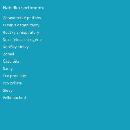
p
a
Nabídka sortimentu
t
Zdravotnické potřeby
í
COVID a ostatní testy
Roušky a respirátory
Dezinfekce a drogerie
Doplňky stravy
Zdraví
Části těla
Dárky
Eco produkty
Pro zvířata
Slevy
Velkoobchod