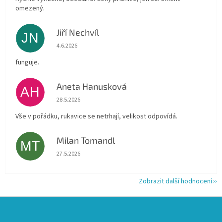
omezený.
Jiří Nechvíl
JN
Hodnocení obchodu je 5 z 5 hvězdiček.
4.6.2026
funguje.
Aneta Hanusková
AH
Hodnocení obchodu je 5 z 5 hvězdiček.
28.5.2026
Vše v pořádku, rukavice se netrhají, velikost odpovídá.
Milan Tomandl
MT
Hodnocení obchodu je 5 z 5 hvězdiček.
27.5.2026
Zobrazit další hodnocení
Z
á