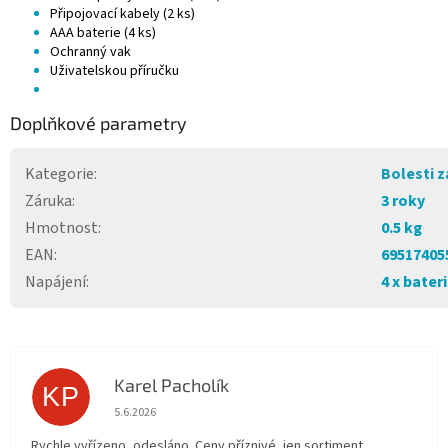
Připojovací kabely (2 ks)
AAA baterie (4 ks)
Ochranný vak
Uživatelskou příručku
Doplňkové parametry
Kategorie
:
Bolesti 
Záruka
:
3 roky
Hmotnost
:
0.5 kg
EAN
:
69517405
Napájení
:
4 x bater
Karel Pacholík
KP
Hodnocení obchodu je 4 z 5 hvězdiček.
5.6.2026
Rychle vyřízeno, odesláno. Ceny příznivé, jen sortiment