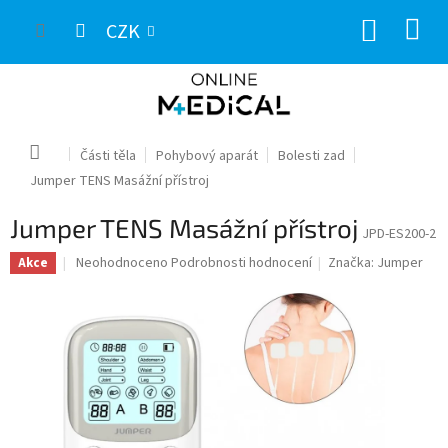
Přejít
NÁKUP
na
CZK
obsah
KOŠÍK
Domů
Části těla
Pohybový aparát
Bolesti zad
Jumper TENS Masážní přístroj
Jumper TENS Masážní přístroj
JPD-ES200-2
Průměrné
Neohodnoceno
Podrobnosti hodnocení
Značka:
Jumper
Akce
hodnocení
produktu
je
0,0
z
5
hvězdiček.