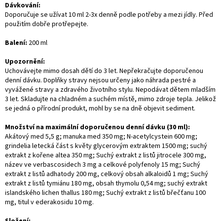
Dávkování:
Doporučuje se užívat 10 ml 2-3x denně podle potřeby a mezi jídly.
Před
použitím dobře protřepejte.
Balení:
200 ml
Upozornění:
Uchovávejte mimo dosah dětí do 3 let. Nepřekračujte doporučenou
denní dávku. Doplňky stravy nejsou určeny jako náhrada pestré a
vyvážené stravy a zdravého životního stylu. Nepodávat dětem mladším
3 let. Skladujte na chladném a suchém místě, mimo zdroje tepla. Jelikož
se jedná o přírodní produkt, mohl by se na dně objevit sediment.
Množství na maximální doporučenou denní dávku (30 ml):
Akátový med 5,5 g; manuka med 350 mg; N-acetylcystein 600 mg;
grindelia letecká část s květy glycerovým extraktem 1500 mg; suchý
extrakt z kořene altea 350 mg; Suchý extrakt z listů jitrocele 300 mg,
název ve verbascosidech 3 mg a celkové polyfenoly 15 mg; Suchý
extrakt z listů adhatody 200 mg, celkový obsah alkaloidů 1 mg; Suchý
extrakt z listů tymiánu 180 mg, obsah thymolu 0,54 mg; suchý extrakt
islandského lichen thallus 180 mg; Suchý extrakt z listů břečťanu 100
mg, titul v ederakosidu 10 mg.
Složení: