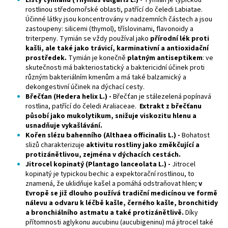
rostlinou středomořské oblasti, patřící do čeledi Labiatae.
Účinné látky jsou koncentrovány v nadzemních částech a jsou
zastoupeny: silicemi (thymol), tříslovinami, flavonoidy a
triterpeny. Tymián se vždy používal jako
přírodní lék proti
kašli, ale také jako trávicí, karminativní a antioxidační
prostředek.
Tymián je konečně
platným antiseptikem
: ve
skutečnosti má bakteriostatický a baktericidní účinek proti
různým bakteriálním kmenům a má také balzamický a
dekongestivní účinek na dýchací cesty.
Břečťan (Hedera helix L.) -
Břečťan je stálezelená popínavá
rostlina, patřící do čeledi Araliaceae.
Extrakt z břečťanu
působí jako mukolytikum, snižuje viskozitu hlenu a
usnadňuje vykašlávání.
Kořen slézu bahenního (Althaea officinalis L.) -
Bohatost
slizů charakterizuje
aktivitu rostliny jako změkčující a
protizánětlivou, zejména v dýchacích cestách.
Jitrocel kopinatý (Plantago lanceolata L.) -
Jitrocel
kopinatý je typickou bechic a expektorační rostlinou, to
znamená, že uklidňuje kašel a pomáhá odstraňovat hlen;
v
Evropě se již dlouho používá tradiční medicínou ve formě
nálevu a odvaru k léčbě kašle, černého kašle, bronchitidy
a bronchiálního astmatu a také protizánětlivě.
Díky
přítomnosti aglykonu aucubinu (aucubigeninu) má jitrocel také