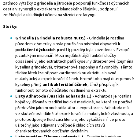
zatímco výtažky z grindelia a jitrocele podporují funkčnost dýchacích
cest a v synergii s extraktem z islandského lišejníku, podporují
změkčující a uklidňující účinek na sliznici orofaryngu.
Složky:
Grindelia (Grindelia robusta Nutt.) -
Grindelia je rostlina
původem z Ameriky a byla používána místními obyvateli
k
potlačení dýchacích potíží;
později byla zavedena v Evropě
jezuitskými misionáři. Mezi nejdůležitější funkční složky
obsažené v jeho extraktech patří kyseliny diterpenové (zejména
kyselina grindelová), triterpenové saponiny a flavonoidy. Těmto
třídám látek lze připsat kardiotonickou aktivitu a hlavně
mukolytický a expektorační účinek. Kromě toho mají diterpenové
kyseliny přímý
antibakteriální účinek
, čímž přispívají k
funkčnosti tohoto důležitého rostlinného extraktu.
Listy Adhatoda (Justicia adhatoda L.) -
Adhatoda je rostlina
hojně využívaná v tradiční indické medicíně, ve které se používá
především jako bronchodilatátor a expektorans. Adhatoda má
ve skutečnosti důležité expektorační a mukolytické vlastnosti, a
proto podporuje fluidizaci hlenu a jeho vykašlávání. Je proto
užitečný jako adjuvans v případě chladicích stavů
charakterizovaných obtížným dýcháním.
Listy tymiánu (Thymus vulgaris L.) -
Tymián je typickou