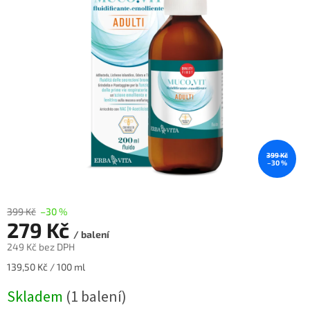
z
5
hvězdiček.
399 Kč
–30 %
399 Kč
–30 %
279 Kč
/ balení
249 Kč bez DPH
Měrná
139,50 Kč / 100 ml
cena:
Skladem
(1 balení)