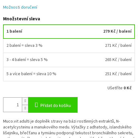
Možnosti doručení
Množstevní sleva
1 balení
279 Kč
/ balení
2 balení = sleva 3 %
271 Kč
/ balení
3 - 4 balení = sleva 5 %
265 Kč
/ balení
5 a více balení = sleva 10 %
251 Kč
/ balení
Ušetříte
0 Kč
Přidat do košíku
Muco.vit adulti je doplněk stravy na bázi rostlinných extraktů, N-
acetylcysteinu a manukového medu. Výtažky z adhatody, islandského
lišejníku, břečťanu a tymiánu podporují tekutost bronchiálního sekretu,