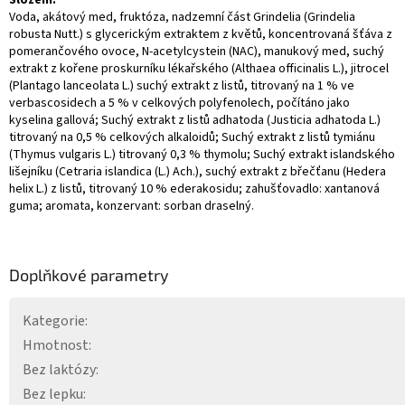
Voda, akátový med, fruktóza, nadzemní část Grindelia (Grindelia
robusta Nutt.) s glycerickým extraktem z květů, koncentrovaná šťáva z
pomerančového ovoce, N-acetylcystein ​​(NAC), manukový med, suchý
extrakt z kořene proskurníku lékařského (Althaea officinalis L.), jitrocel
(Plantago lanceolata L.) suchý extrakt z listů, titrovaný na 1 % ve
verbascosidech a 5 % v celkových polyfenolech, počítáno jako
kyselina gallová; Suchý extrakt z listů adhatoda (Justicia adhatoda L.)
titrovaný na 0,5 % celkových alkaloidů; Suchý extrakt z listů tymiánu
(Thymus vulgaris L.) titrovaný 0,3 % thymolu; Suchý extrakt islandského
lišejníku (Cetraria islandica (L.) Ach.), suchý extrakt z břečťanu (Hedera
helix L.) z listů, titrovaný 10 % ederakosidu; zahušťovadlo: xantanová
guma; aromata, konzervant: sorban draselný.
Doplňkové parametry
Kategorie
:
Hmotnost
:
Bez laktózy
:
Bez lepku
: