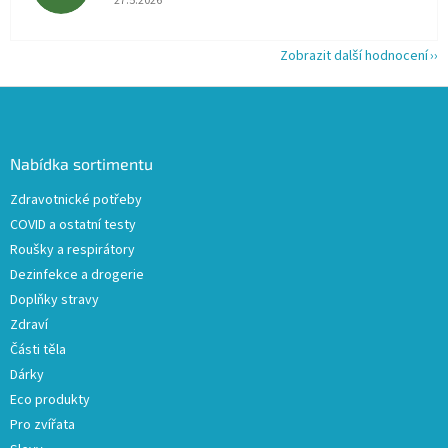
27.5.2026
Zobrazit další hodnocení
Z
á
p
a
Nabídka sortimentu
t
Zdravotnické potřeby
í
COVID a ostatní testy
Roušky a respirátory
Dezinfekce a drogerie
Doplňky stravy
Zdraví
Části těla
Dárky
Eco produkty
Pro zvířata