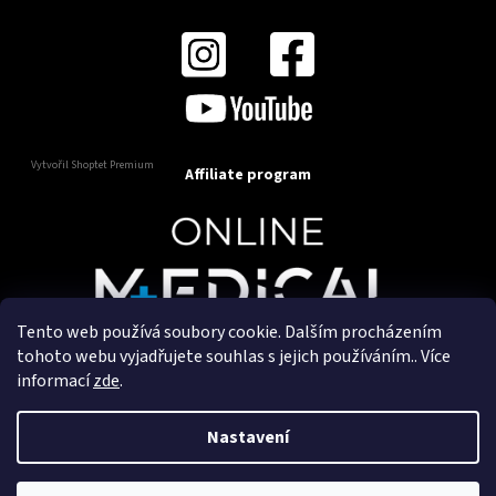
Vytvořil Shoptet Premium
Affiliate program
Tento web používá soubory cookie. Dalším procházením
Copyright 2025
OnlineMedical.cz
. Všechna práva
tohoto webu vyjadřujete souhlas s jejich používáním.. Více
vyhrazena.
informací
zde
.
Vytvořil a marketingově zajišťuje
HyperGroup.cz
Nastavení