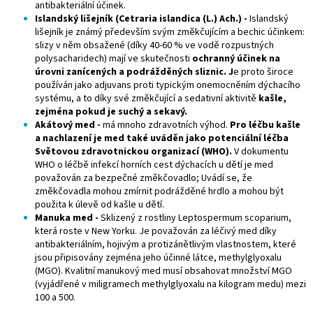
antibakteriální účinek.
Islandský lišejník (Cetraria islandica (L.) Ach.) -
Islandský
lišejník je známý především svým změkčujícím a bechic účinkem:
slizy v něm obsažené (díky 40-60 % ve vodě rozpustných
polysacharidech) mají ve skutečnosti
ochranný účinek na
úrovni zanícených a podrážděných sliznic. J
e proto široce
používán jako adjuvans proti typickým onemocněním dýchacího
systému, a to díky své změkčující a sedativní aktivitě
kašle,
zejména pokud je suchý a sekavý.
Akátový med -
má mnoho zdravotních výhod.
Pro léčbu kašle
a nachlazení je med také uváděn jako potenciální léčba
Světovou zdravotnickou organizací (WHO).
V dokumentu
WHO o léčbě infekcí horních cest dýchacích u dětí je med
považován za bezpečné změkčovadlo; Uvádí se, že
změkčovadla mohou zmírnit podrážděné hrdlo a mohou být
použita k úlevě od kašle u dětí.
Manuka med -
Sklizený z rostliny Leptospermum scoparium,
která roste v New Yorku. Je považován za léčivý med díky
antibakteriálním, hojivým a protizánětlivým vlastnostem, které
jsou připisovány zejména jeho účinné látce, methylglyoxalu
(MGO). Kvalitní manukový med musí obsahovat množství MGO
(vyjádřené v miligramech methylglyoxalu na kilogram medu) mezi
100 a 500.