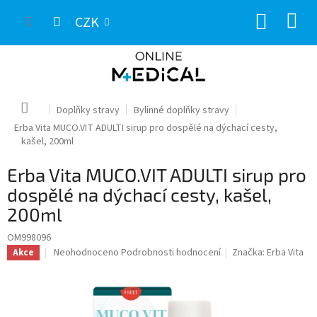
Přejít
NÁKUP
na
CZK
obsah
KOŠÍK
Domů
Doplňky stravy
Bylinné doplňky stravy
Erba Vita MUCO.VIT ADULTI sirup pro dospělé na dýchací cesty,
kašel, 200ml
Erba Vita MUCO.VIT ADULTI sirup pro
dospělé na dýchací cesty, kašel,
200ml
OM998096
Průměrné
Neohodnoceno
Podrobnosti hodnocení
Značka:
Erba Vita
Akce
hodnocení
produktu
je
0,0