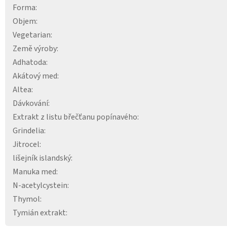
Forma
:
Objem
:
Vegetarian
:
Země výroby
:
Adhatoda
:
Akátový med
:
Altea
:
Dávkování
:
Extrakt z listu břečťanu popínavého
:
Grindelia
:
Jitrocel
:
lišejník islandský
:
Manuka med
:
N-acetylcystein
:
Thymol
:
Tymián extrakt
: