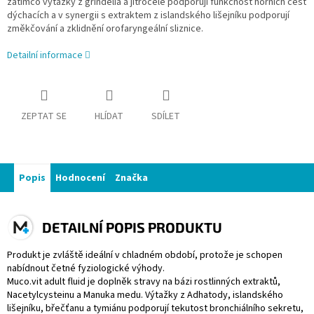
zatímco výtažky z grindelia a jitrocele podporují funkčnost horních cest
dýchacích a v synergii s extraktem z islandského lišejníku podporují
změkčování a zklidnění orofaryngeální sliznice.
Detailní informace
ZEPTAT SE
HLÍDAT
SDÍLET
Popis
Hodnocení
Značka
DETAILNÍ POPIS PRODUKTU
Produkt je zvláště ideální v chladném období, protože je schopen
nabídnout četné fyziologické výhody.
Muco.vit adult fluid je doplněk stravy na bázi rostlinných extraktů,
Nacetylcysteinu a Manuka medu. Výtažky z Adhatody, islandského
lišejníku, břečťanu a tymiánu podporují tekutost bronchiálního sekretu,