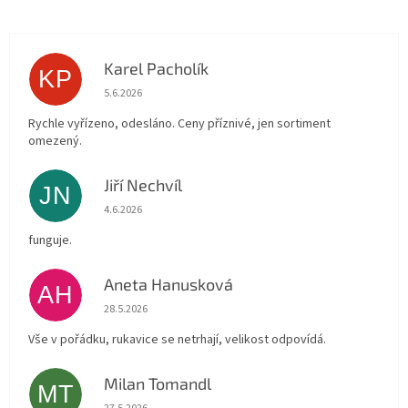
Karel Pacholík
KP
Hodnocení obchodu je 4 z 5 hvězdiček.
5.6.2026
Rychle vyřízeno, odesláno. Ceny příznivé, jen sortiment
omezený.
Jiří Nechvíl
JN
Hodnocení obchodu je 5 z 5 hvězdiček.
4.6.2026
funguje.
Aneta Hanusková
AH
Hodnocení obchodu je 5 z 5 hvězdiček.
28.5.2026
Vše v pořádku, rukavice se netrhají, velikost odpovídá.
Milan Tomandl
MT
Hodnocení obchodu je 5 z 5 hvězdiček.