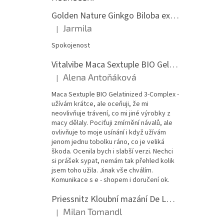
Golden Nature Ginkgo Biloba extrakt 50:1 60mg, 100 kapslí
Jarmila
|
Hodnocení produktu je 5 z 5 hvězdiček.
Spokojenost
Vitalvibe Maca Sextuple BIO Gelatinized 3-Complex, 60 kapslí
Alena Antoňáková
|
Hodnocení produktu je 5 z 5 hvězdiček.
Maca Sextuple BIO Gelatinized 3-Complex -
užívám krátce, ale oceňuji, že mi
neovlivňuje trávení, co mi jiné výrobky z
macy dělaly. Pociťuji zmírnění návalů, ale
ovlivňuje to moje usínání i když užívám
jenom jednu tobolku ráno, co je veliká
škoda. Ocenila bych i slabší verzi. Nechci
si prášek sypat, nemám tak přehled kolik
jsem toho užila. Jinak vše chválím.
Komunikace s e - shopem i doručení ok.
Priessnitz Kloubní mazání De Luxe, 200ml
Milan Tomandl
|
Hodnocení produktu je 5 z 5 hvězdiček.