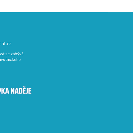
al.cz
st se zabývá
avotnického