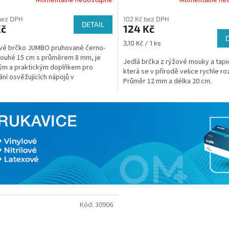
bez DPH
102 Kč bez DPH
DETAIL
Kč
124 Kč
Měrná
3,10 Kč / 1 ks
vé brčko JUMBO pruhované černo-
cena:
dlouhé 15 cm s průměrem 8 mm, je
Jedlá brčka z rýžové mouky a tapi
ým a praktickým doplňkem pro
která se v přírodě velice rychle roz
ní osvěžujících nápojů v
Průměr 12 mm a délka 20 cm.
acích, barech, na...
Kód:
30906