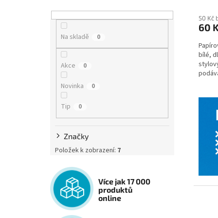
50 Kč 
60 
Na skladě
0
Papíro
bílé, 
stylov
Akce
0
podává
restaur
Novinka
0
Tip
0
Značky
Položek k zobrazení:
7
Více jak 17 000
produktů
online