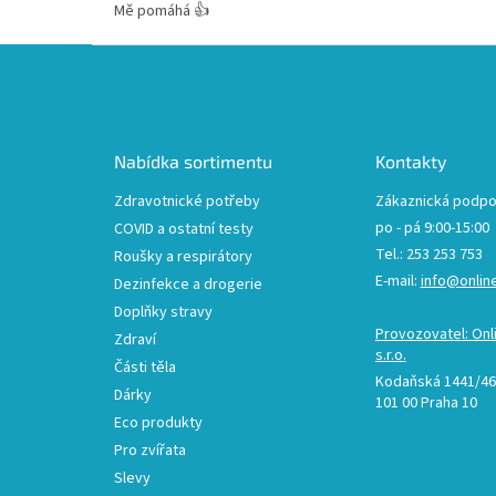
Mě pomáhá 👍
Z
á
p
a
t
Nabídka sortimentu
Kontakty
í
Zdravotnické potřeby
Zákaznická podpo
po - pá 9:00-15:00
COVID a ostatní testy
Tel.: 253 253 753
Roušky a respirátory
E-mail:
info@onlin
Dezinfekce a drogerie
Doplňky stravy
Provozovatel: Onl
Zdraví
s.r.o.
Části těla
Kodaňská 1441/46,
Dárky
101 00 Praha 10
Eco produkty
Pro zvířata
Slevy