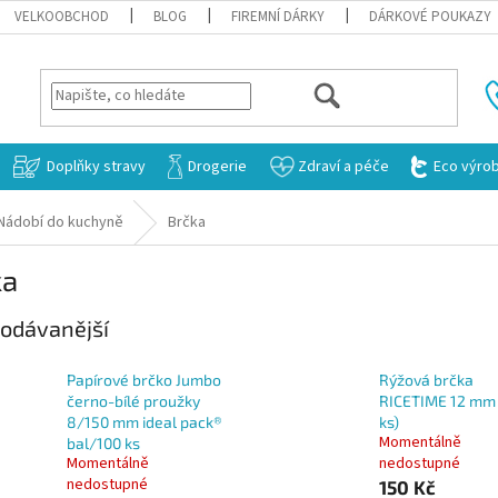
VELKOOBCHOD
BLOG
FIREMNÍ DÁRKY
DÁRKOVÉ POUKAZY
HLEDAT
Doplňky stravy
Drogerie
Zdraví a péče
Eco výro
Nádobí do kuchyně
Brčka
ka
odávanější
Papírové brčko Jumbo
Rýžová brčka
černo-bílé proužky
RICETIME 12 mm
8/150 mm ideal pack®
ks)
Momentálně
bal/100 ks
Momentálně
nedostupné
nedostupné
150 Kč