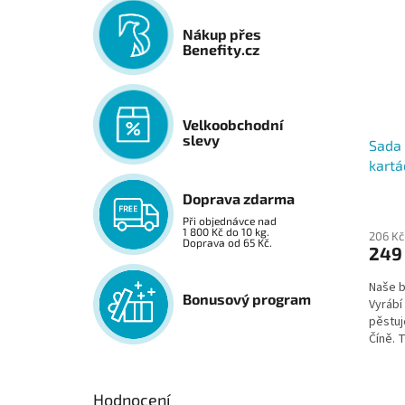
Nákup přes
Benefity.cz
Velkoobchodní
slevy
Sada
kart
Doprava zdarma
Při objednávce nad
1 800 Kč do 10 kg.
206 Kč
Doprava od 65 Kč.
249
Naše b
Bonusový program
Vyrábí
pěstuj
Číně. 
potrav
Hodnocení