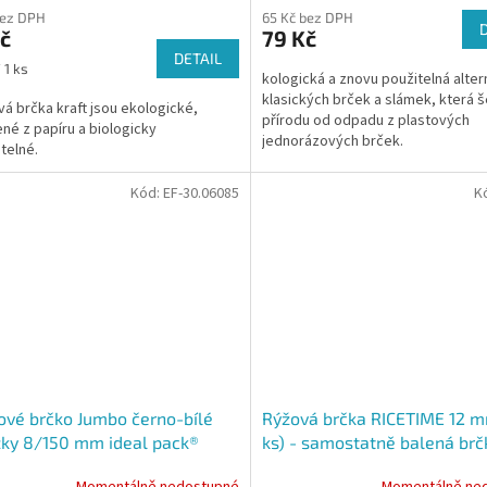
bez DPH
65 Kč bez DPH
č
79 Kč
DETAIL
 1 ks
kologická a znovu použitelná alter
klasických brček a slámek, která š
vá brčka kraft jsou ekologické,
přírodu od odpadu z plastových
né z papíru a biologicky
jednorázových brček.
itelné.
Kód:
EF-30.06085
K
ové brčko Jumbo černo-bílé
Rýžová brčka RICETIME 12 
ky 8/150 mm ideal pack®
ks) - samostatně balená brč
00 ks
Momentálně nedostupné
Momentálně ne