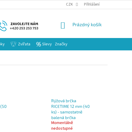
KARIERA
CZK
Přihlášení
NÁKUPNÍ
Prázdný košík
KOŠÍK
bky
Zvířata
Slevy
Značky
Rýžová brčka
 (50
RICETIME 12 mm (40
ks) - samostatně
balená brčka
Momentálně
nedostupné