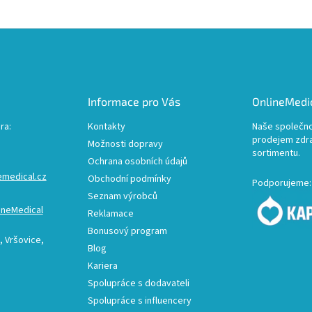
Informace pro Vás
OnlineMedic
ra:
Kontakty
Naše společno
prodejem zdr
Možnosti dopravy
sortimentu.
Ochrana osobních údajů
emedical.cz
Obchodní podmínky
Podporujeme:
Seznam výrobců
ineMedical
Reklamace
Bonusový program
 Vršovice,
Blog
Kariera
Spolupráce s dodavateli
Spolupráce s influencery