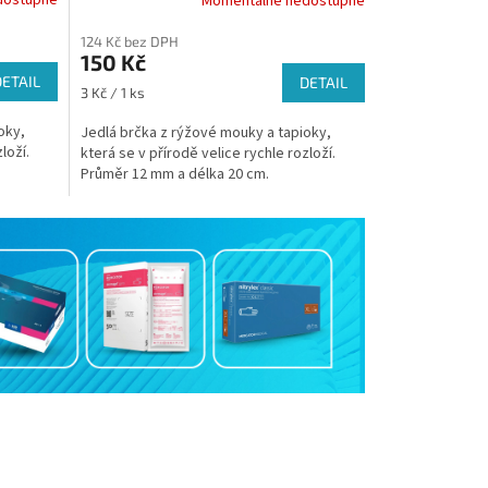
Momentálně nedostupné
124 Kč bez DPH
150 Kč
DETAIL
DETAIL
Měrná
3 Kč / 1 ks
cena:
oky,
Jedlá brčka z rýžové mouky a tapioky,
loží.
která se v přírodě velice rychle rozloží.
Průměr 12 mm a délka 20 cm.