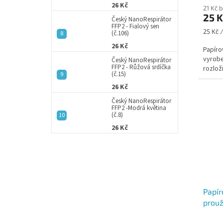
26 Kč
21 Kč 
25 K
Český NanoRespirátor
FFP2 - Fialový sen
Měrná
25 Kč /
(č.106)
cena:
26 Kč
Papíro
vyrobe
Český NanoRespirátor
FFP2 - Růžová srdíčka
rozlož
(č.15)
26 Kč
Český NanoRespirátor
FFP2 -Modrá květina
(č.8)
26 Kč
Papír
prouž
bal/1