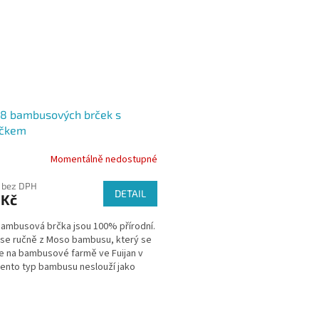
 8 bambusových brček s
áčkem
Momentálně nedostupné
 bez DPH
DETAIL
 Kč
ambusová brčka jsou 100% přírodní.
 se ručně z Moso bambusu, který se
e na bambusové farmě ve Fuijan v
Tento typ bambusu neslouží jako
a pro pandy...
O
v