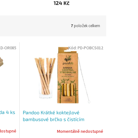
124 Kč
7
položek celkem
CD-OR085
Kód:
PD-POBCS012
da 4 ks
Pandoo Krátké koktejlové
bambusové brčko s čistícím
kartáčkem sada 12 ks
dostupné
Momentálně nedostupné