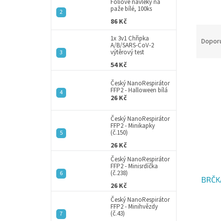
a
Fóliové návleky na
paže bílé, 100ks
n
86 Kč
e
Ř
l
1x 3v1 Chřipka
a
Dopor
A/B/SARS-CoV-2
z
výtěrový test
e
54 Kč
V
n
ý
í
Český NanoRespirátor
FFP2 - Halloween bílá
p
p
26 Kč
i
r
s
o
Český NanoRespirátor
p
FFP2 - Minikapky
d
(č.150)
r
u
26 Kč
o
k
d
t
Český NanoRespirátor
FFP2 - Minisrdíčka
u
ů
(č.238)
BRČKA
k
26 Kč
t
Český NanoRespirátor
ů
FFP2 - Minihvězdy
(č.43)