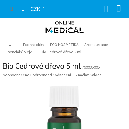
Přejít
NÁKUP
na
CZK
obsah
KOŠÍK
Domů
Eco výrobky
ECO KOSMETIKA
Aromaterapie
Esenciální oleje
Bio Cedrové dřevo 5 ml
Bio Cedrové dřevo 5 ml
760035005
Průměrné
Neohodnoceno
Podrobnosti hodnocení
Značka:
Saloos
hodnocení
produktu
je
0,0
z
5
hvězdiček.