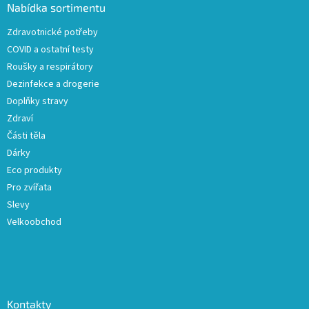
a
Nabídka sortimentu
t
Zdravotnické potřeby
í
COVID a ostatní testy
Roušky a respirátory
Dezinfekce a drogerie
Doplňky stravy
Zdraví
Části těla
Dárky
Eco produkty
Pro zvířata
Slevy
Velkoobchod
Kontakty