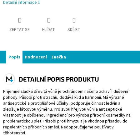
Detailní informace
ZEPTAT SE
HLÍDAT
SDÍLET
Popis
Hodnocení
Značka
DETAILNÍ POPIS PRODUKTU
Příjemně sladká dřevitá vůně je ochráncem našeho zdraví i duševní
pohody. Působí proti strachu, dodává klid a harmonii. Má výrazné
antiseptické a protiplísňové účinky, podporuje činnost ledvin a
zlepšuje látkovou výměnu. Pro svou hřejivou vůni a antiseptické
vlastnosti je oblíbenou ingrediencí pro výrobu přírodní kosmetiky na
problematickou pleť. Působí proti hmyzu a je vhodnou přísadou do
repelentních přírodních směsí. Nedoporučujeme používat v
těhotenství.