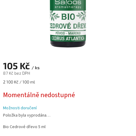
105 Kč
/ ks
87 Kč bez DPH
Měrná
2 100 Kč / 100 ml
cena:
Momentálně nedostupné
Možnosti doručení
Položka byla vyprodána…
Bio Cedrové dřevo 5 ml