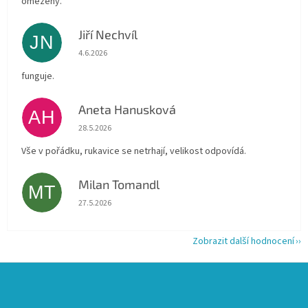
omezený.
Jiří Nechvíl
JN
Hodnocení obchodu je 5 z 5 hvězdiček.
4.6.2026
funguje.
Aneta Hanusková
AH
Hodnocení obchodu je 5 z 5 hvězdiček.
28.5.2026
Vše v pořádku, rukavice se netrhají, velikost odpovídá.
Milan Tomandl
MT
Hodnocení obchodu je 5 z 5 hvězdiček.
27.5.2026
Zobrazit další hodnocení
Z
á
p