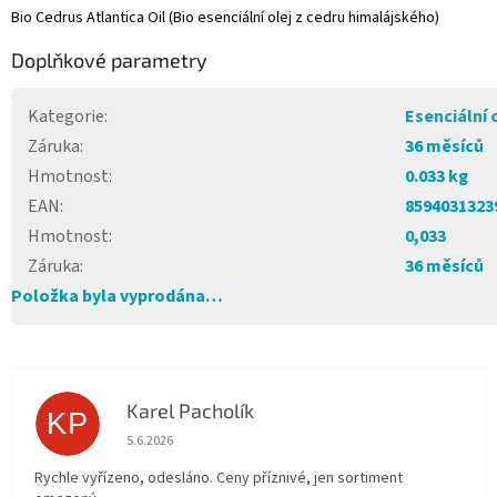
Bio Cedrus Atlantica Oil (Bio esenciální olej z cedru himalájského)
Doplňkové parametry
Kategorie
:
Esenciální 
Záruka
:
36 měsíců
Hmotnost
:
0.033 kg
EAN
:
8594031323
Hmotnost
:
0,033
Záruka
:
36 měsíců
Položka byla vyprodána…
Karel Pacholík
KP
Hodnocení obchodu je 4 z 5 hvězdiček.
5.6.2026
Rychle vyřízeno, odesláno. Ceny příznivé, jen sortiment