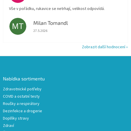
Vše v pořádku, rukavice se netrhají, velikost odpovídá.
Milan Tomandl
MT
Hodnocení obchodu je 5 z 5 hvězdiček.
27.5.2026
Zobrazit další hodnocení
Z
á
p
a
Nabídka sortimentu
t
Zdravotnické potřeby
í
COVID a ostatní testy
Roušky a respirátory
Dezinfekce a drogerie
Doplňky stravy
Zdraví