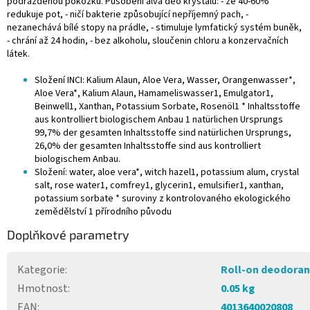
podrážděnou pokožku. Působení alva deo krystalu: - ze 40-60%
redukuje pot, - ničí bakterie způsobující nepříjemný pach, -
nezanechává bílé stopy na prádle, - stimuluje lymfatický systém buněk,
- chrání až 24 hodin, - bez alkoholu, sloučenin chloru a konzervačních
látek.
Složení INCI: Kalium Alaun, Aloe Vera, Wasser, Orangenwasser*,
Aloe Vera*, Kalium Alaun, Hamameliswasser1, Emulgator1,
Beinwell1, Xanthan, Potassium Sorbate, Rosenöl1 * Inhaltsstoffe
aus kontrolliert biologischem Anbau 1 natürlichen Ursprungs
99,7% der gesamten Inhaltsstoffe sind natürlichen Ursprungs,
26,0% der gesamten Inhaltsstoffe sind aus kontrolliert
biologischem Anbau.
Složení: water, aloe vera*, witch hazel1, potassium alum, crystal
salt, rose water1, comfrey1, glycerin1, emulsifier1, xanthan,
potassium sorbate * suroviny z kontrolovaného ekologického
zemědělství 1 přírodního původu
Doplňkové parametry
Kategorie
:
Roll-on deodoran
Hmotnost
:
0.05 kg
EAN
:
4013640020808