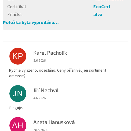
Certifikát
:
EcoCert
Značka
:
alva
Položka byla vyprodána…
Karel Pacholík
KP
Hodnocení obchodu je 4 z 5 hvězdiček.
5.6.2026
Rychle vyřízeno, odesláno. Ceny příznivé, jen sortiment
omezený.
Jiří Nechvíl
JN
Hodnocení obchodu je 5 z 5 hvězdiček.
4.6.2026
funguje.
Aneta Hanusková
AH
Hodnocení obchodu je 5 z 5 hvězdiček.
28.5.2026