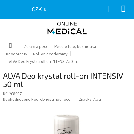
Přejít
NÁKUP
na
CZK
obsah
KOŠÍK
Domů
Zdraví a péče
Péče o tělo, kosmetika
Deodoranty
Roll-on deodoranty
ALVA Deo krystal roll-on INTENSIV 50 ml
ALVA Deo krystal roll-on INTENSIV
50 ml
NC-208007
Průměrné
Neohodnoceno
Podrobnosti hodnocení
Značka:
Alva
hodnocení
produktu
je
0,0
z
5