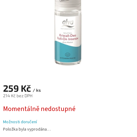
hvězdiček.
259 Kč
/ ks
214 Kč bez DPH
Měrná
Momentálně nedostupné
cena:
Možnosti doručení
Položka byla vyprodána…