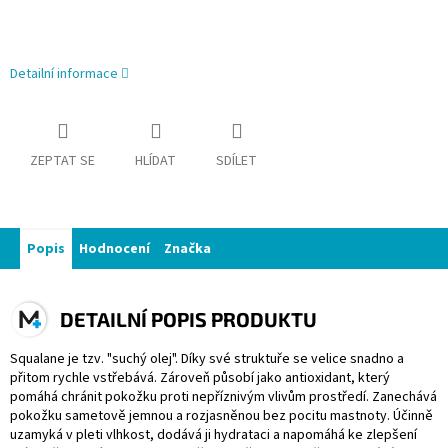
Detailní informace
ZEPTAT SE
HLÍDAT
SDÍLET
Popis
Hodnocení
Značka
DETAILNÍ POPIS PRODUKTU
Squalane je tzv. "suchý olej". Díky své struktuře se velice snadno a
přitom rychle vstřebává. Zároveň působí jako antioxidant, který
pomáhá chránit pokožku proti nepříznivým vlivům prostředí. Zanechává
pokožku sametově jemnou a rozjasněnou bez pocitu mastnoty. Účinně
uzamyká v pleti vlhkost, dodává ji hydrataci a napomáhá ke zlepšení