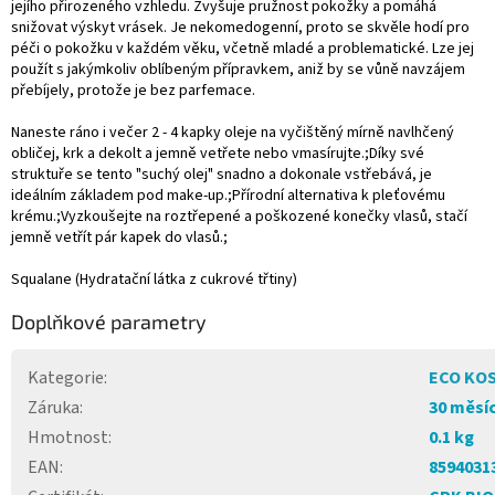
jejího přirozeného vzhledu. Zvyšuje pružnost pokožky a pomáhá
snižovat výskyt vrásek. Je nekomedogenní, proto se skvěle hodí pro
péči o pokožku v každém věku, včetně mladé a problematické. Lze jej
použít s jakýmkoliv oblíbeným přípravkem, aniž by se vůně navzájem
přebíjely, protože je bez parfemace.
Naneste ráno i večer 2 - 4 kapky oleje na vyčištěný mírně navlhčený
obličej, krk a dekolt a jemně vetřete nebo vmasírujte.;Díky své
struktuře se tento "suchý olej" snadno a dokonale vstřebává, je
ideálním základem pod make-up.;Přírodní alternativa k pleťovému
krému.;Vyzkoušejte na roztřepené a poškozené konečky vlasů, stačí
jemně vetřít pár kapek do vlasů.;
Squalane (Hydratační látka z cukrové třtiny)
Doplňkové parametry
Kategorie
:
ECO KO
Záruka
:
30 měsí
Hmotnost
:
0.1 kg
EAN
:
8594031