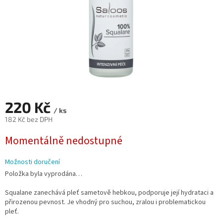
220 Kč
/ ks
182 Kč bez DPH
Měrná
Momentálně nedostupné
cena:
Možnosti doručení
Položka byla vyprodána…
Squalane zanechává pleť sametově hebkou, podporuje její hydrataci a
přirozenou pevnost. Je vhodný pro suchou, zralou i problematickou
pleť.