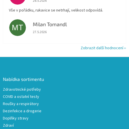
28.5.2026
Vše v pořádku, rukavice se netrhají, velikost odpovídá.
Milan Tomandl
MT
Hodnocení obchodu je 5 z 5 hvězdiček.
27.5.2026
Zobrazit další hodnocení
Z
á
p
a
Nabídka sortimentu
t
Zdravotnické potřeby
í
COVID a ostatní testy
Roušky a respirátory
Dezinfekce a drogerie
Doplňky stravy
Zdraví