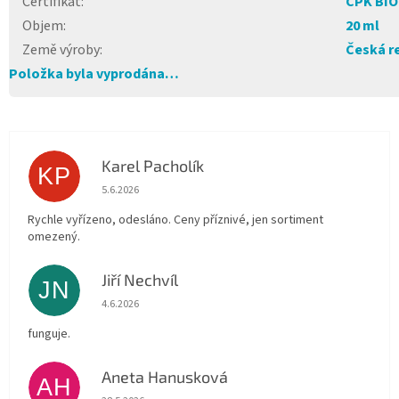
Certifikát
:
CPK BIO
Objem
:
20 ml
Země výroby
:
Česká r
Položka byla vyprodána…
Karel Pacholík
KP
Hodnocení obchodu je 4 z 5 hvězdiček.
5.6.2026
Rychle vyřízeno, odesláno. Ceny příznivé, jen sortiment
omezený.
Jiří Nechvíl
JN
Hodnocení obchodu je 5 z 5 hvězdiček.
4.6.2026
funguje.
Aneta Hanusková
AH
Hodnocení obchodu je 5 z 5 hvězdiček.