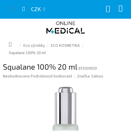
Přejít
NÁKUP
na
CZK
obsah
KOŠÍK
Domů
Eco výrobky
ECO KOSMETIKA
Squalane 100% 20 ml
Squalane 100% 20 ml
853020020
Průměrné
Neohodnoceno
Podrobnosti hodnocení
Značka:
Saloos
hodnocení
produktu
je
0,0
z
5
hvězdiček.