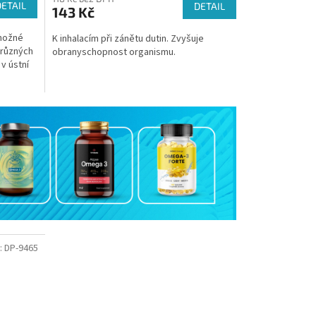
DETAIL
DETAIL
143 Kč
 možné
K inhalacím při zánětu dutin. Zvyšuje
 různých
obranyschopnost organismu.
 v ústní
:
DP-9465