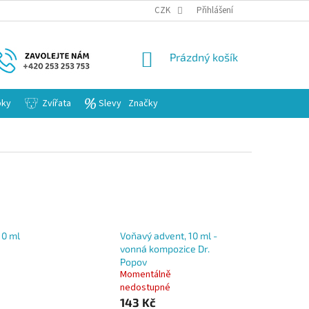
KARIERA
CZK
Přihlášení
NÁKUPNÍ
Prázdný košík
KOŠÍK
bky
Zvířata
Slevy
Značky
10 ml
Voňavý advent, 10 ml -
vonná kompozice Dr.
Popov
Momentálně
nedostupné
143 Kč