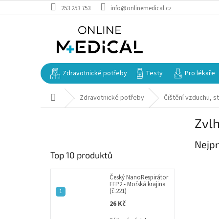
Přejít
253 253 753
info@onlinemedical.cz
na
obsah
Zdravotnické potřeby
Testy
Pro lékaře
Domů
Zdravotnické potřeby
Čištění vzduchu, st
P
Zvl
o
s
Nejpr
t
Top 10 produktů
r
a
n
Český NanoRespirátor
FFP2 - Mořská krajina
n
(č.221)
í
26 Kč
p