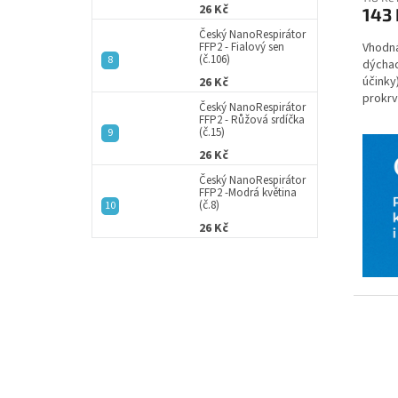
26 Kč
143 
Český NanoRespirátor
Vhodná
FFP2 - Fialový sen
(č.106)
dýchac
účinky
26 Kč
prokrv
Český NanoRespirátor
pohyb
FFP2 - Růžová srdíčka
(č.15)
26 Kč
Český NanoRespirátor
FFP2 -Modrá květina
(č.8)
26 Kč