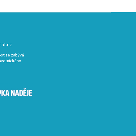
al.cz
st se zabývá
avotnického