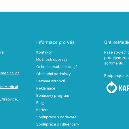
Informace pro Vás
OnlineMedic
ra:
Kontakty
Naše společno
prodejem zdr
Možnosti dopravy
sortimentu.
Ochrana osobních údajů
emedical.cz
Obchodní podmínky
Podporujeme:
Seznam výrobců
ineMedical
Reklamace
Bonusový program
 Vršovice,
Blog
Kariera
Spolupráce s dodavateli
Spolupráce s influencery