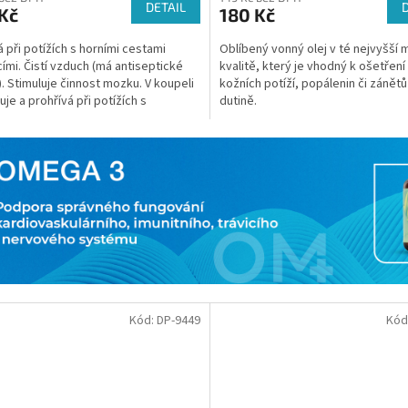
DETAIL
Kč
180 Kč
 při potížích s horními cestami
Oblíbený vonný olej v té nejvyšší
ími. Čistí vzduch (má antiseptické
kvalitě, který je vhodný k ošetření
). Stimuluje činnost mozku. V koupeli
kožních potíží, popálenin či zánětů
uje a prohřívá při potížích s
dutině.
ovým aparátem.
Kód:
DP-9449
Kód