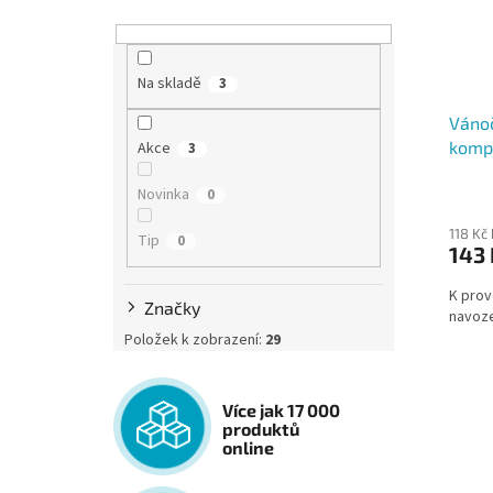
Na skladě
3
Vánoč
kompo
Akce
3
Novinka
0
118 Kč
Tip
0
143 
K prov
Značky
navoze
Položek k zobrazení:
29
Více jak 17 000
produktů
online