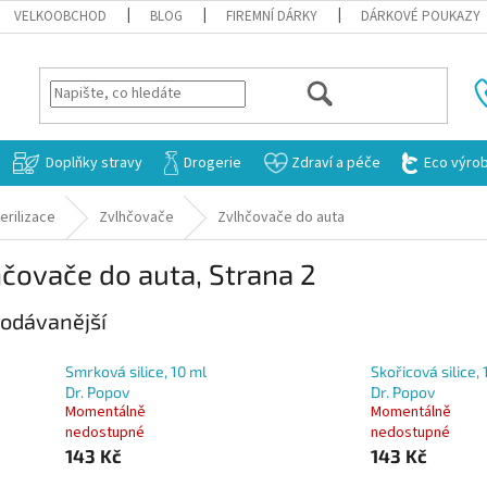
VELKOOBCHOD
BLOG
FIREMNÍ DÁRKY
DÁRKOVÉ POUKAZY
HLEDAT
Doplňky stravy
Drogerie
Zdraví a péče
Eco výro
erilizace
Zvlhčovače
Zvlhčovače do auta
hčovače do auta
, Strana 2
odávanější
Smrková silice, 10 ml
Skořicová silice, 
Dr. Popov
Dr. Popov
Momentálně
Momentálně
nedostupné
nedostupné
143 Kč
143 Kč