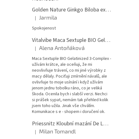
Golden Nature Ginkgo Biloba extrakt 50:1 60mg, 100 kapslí
Jarmila
|
Hodnocení produktu je 5 z 5 hvězdiček.
Spokojenost
Vitalvibe Maca Sextuple BIO Gelatinized 3-Complex, 60 kapslí
Alena Antoňáková
|
Hodnocení produktu je 5 z 5 hvězdiček.
Maca Sextuple BIO Gelatinized 3-Complex -
užívám krátce, ale oceňuji, že mi
neovlivňuje trávení, co mi jiné výrobky z
macy dělaly. Pociťuji zmírnění návalů, ale
ovlivňuje to moje usínání i když užívám
jenom jednu tobolku ráno, co je veliká
škoda. Ocenila bych i slabší verzi. Nechci
si prášek sypat, nemám tak přehled kolik
jsem toho užila. Jinak vše chválím.
Komunikace s e - shopem i doručení ok.
Priessnitz Kloubní mazání De Luxe, 200ml
Milan Tomandl
|
Hodnocení produktu je 5 z 5 hvězdiček.