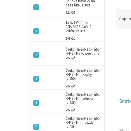
a
Fóliové návleky na
paže bílé, 100ks
n
Ř
86 Kč
e
a
Dopor
l
1x 3v1 Chřipka
z
A/B/SARS-CoV-2
e
výtěrový test
V
n
54 Kč
ý
í
Český NanoRespirátor
p
p
FFP2 - Halloween bílá
i
r
26 Kč
s
o
p
d
Český NanoRespirátor
FFP2 - Minikapky
r
u
(č.150)
o
k
26 Kč
d
t
Český NanoRespirátor
u
ů
FFP2 - Minisrdíčka
Smrko
k
(č.238)
t
26 Kč
ů
Český NanoRespirátor
FFP2 - Minihvězdy
(č.43)
118 Kč