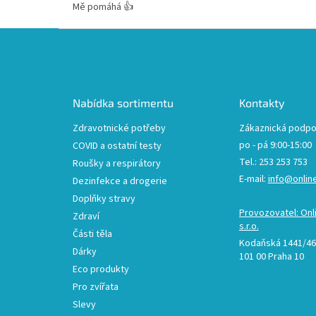
Mě pomáhá 👍
Z
á
p
a
t
Nabídka sortimentu
Kontakty
í
Zdravotnické potřeby
Zákaznická podpo
po - pá 9:00-15:00
COVID a ostatní testy
Tel.: 253 253 753
Roušky a respirátory
E-mail:
info@onlin
Dezinfekce a drogerie
Doplňky stravy
Provozovatel: Onl
Zdraví
s.r.o.
Části těla
Kodaňská 1441/46,
Dárky
101 00 Praha 10
Eco produkty
Pro zvířata
Slevy