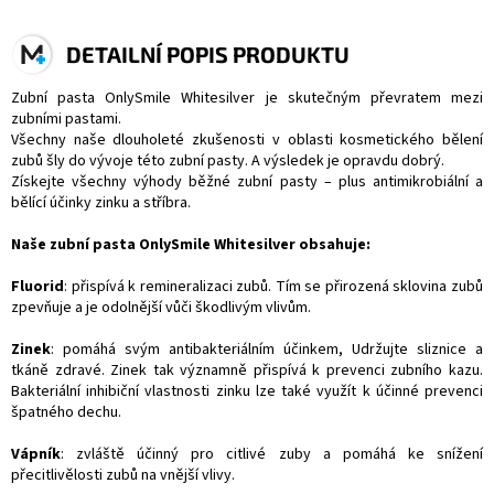
DETAILNÍ POPIS PRODUKTU
Zubní pasta OnlySmile Whitesilver je skutečným převratem mezi
zubními pastami.
Všechny naše dlouholeté zkušenosti v oblasti kosmetického bělení
zubů šly do vývoje této zubní pasty. A výsledek je opravdu dobrý.
Získejte všechny výhody běžné zubní pasty – plus antimikrobiální a
bělící účinky zinku a stříbra.
Naše zubní pasta OnlySmile Whitesilver obsahuje:
Fluorid
: přispívá k remineralizaci zubů. Tím se přirozená sklovina zubů
zpevňuje a je odolnější vůči škodlivým vlivům.
Zinek
: pomáhá svým antibakteriálním účinkem, Udržujte sliznice a
tkáně zdravé. Zinek tak významně přispívá k prevenci zubního kazu.
Bakteriální inhibiční vlastnosti zinku lze také využít k účinné prevenci
špatného dechu.
Vápník
: zvláště účinný pro citlivé zuby a pomáhá ke snížení
přecitlivělosti zubů na vnější vlivy.