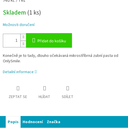
740 Kč / 1 ks
cena:
Skladem
(1 ks)
Možnosti doručení
Přidat do košíku
Konečně je to tady, dlouho očekávaná mikrostříbrná zubní pasta od
OnlySmile.
Detailní informace
ZEPTAT SE
HLÍDAT
SDÍLET
Popis
Hodnocení
Značka