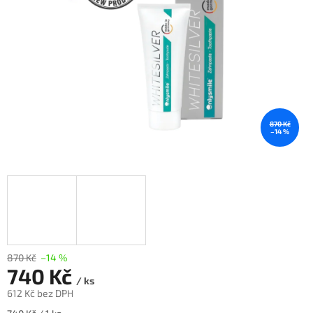
870 Kč
–14 %
870 Kč
–14 %
740 Kč
/ ks
612 Kč bez DPH
Měrná