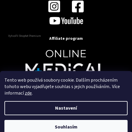
Vytvořil Shoptet Premium
Affiliate program
Tento web používá soubory cookie. Dalším procházením
Copyright 2025
OnlineMedical.cz
. Všechna práva
tohoto webu vyjadřujete souhlas s jejich používáním.. Více
vyhrazena.
informací
zde
.
Vytvořil a marketingově zajišťuje
HyperGroup.cz
Nastavení
Souhlasím