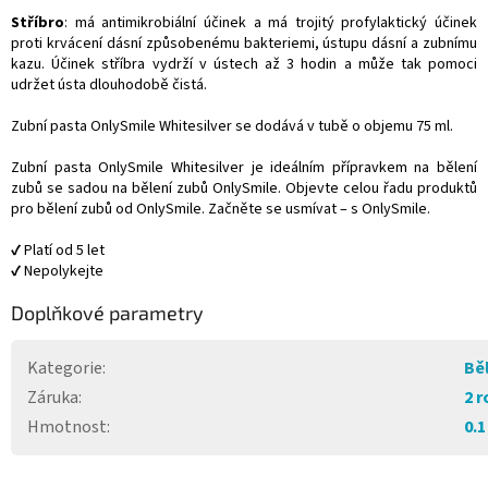
Stříbro
: má antimikrobiální účinek a má trojitý profylaktický účinek
proti krvácení dásní způsobenému bakteriemi, ústupu dásní a zubnímu
kazu. Účinek stříbra vydrží v ústech až 3 hodin a může tak pomoci
udržet ústa dlouhodobě čistá.
Zubní pasta OnlySmile Whitesilver se dodává v tubě o objemu 75 ml.
Zubní pasta OnlySmile Whitesilver je ideálním přípravkem na bělení
zubů se sadou na bělení zubů OnlySmile. Objevte celou řadu produktů
pro bělení zubů od OnlySmile. Začněte se usmívat – s OnlySmile.
✔ Platí od 5 let
✔ Nepolykejte
Doplňkové parametry
Kategorie
:
Bě
Záruka
:
2 r
Hmotnost
:
0.1