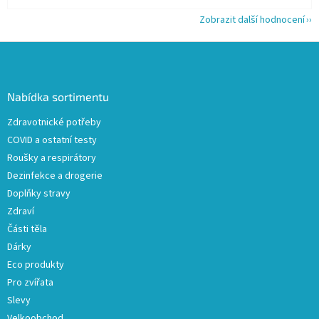
Zobrazit další hodnocení
Z
á
p
a
Nabídka sortimentu
t
Zdravotnické potřeby
í
COVID a ostatní testy
Roušky a respirátory
Dezinfekce a drogerie
Doplňky stravy
Zdraví
Části těla
Dárky
Eco produkty
Pro zvířata
Slevy
Velkoobchod