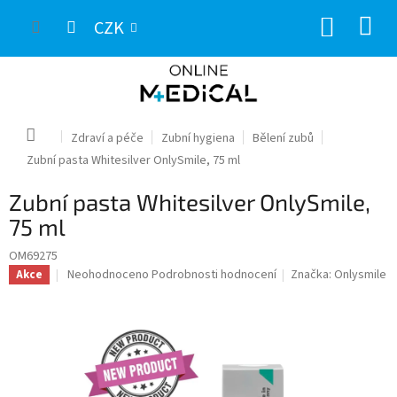
Přejít
NÁKUP
na
CZK
obsah
KOŠÍK
Domů
Zdraví a péče
Zubní hygiena
Bělení zubů
Zubní pasta Whitesilver OnlySmile, 75 ml
Zubní pasta Whitesilver OnlySmile,
75 ml
OM69275
Průměrné
Neohodnoceno
Podrobnosti hodnocení
Značka:
Onlysmile
Akce
hodnocení
produktu
je
0,0
z
5
hvězdiček.