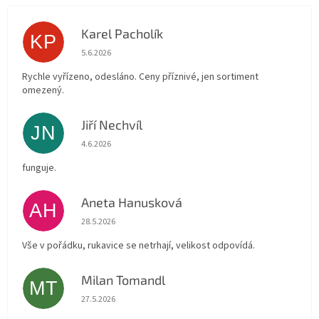
Karel Pacholík
KP
Hodnocení obchodu je 4 z 5 hvězdiček.
5.6.2026
Rychle vyřízeno, odesláno. Ceny příznivé, jen sortiment
omezený.
Jiří Nechvíl
JN
Hodnocení obchodu je 5 z 5 hvězdiček.
4.6.2026
funguje.
Aneta Hanusková
AH
Hodnocení obchodu je 5 z 5 hvězdiček.
28.5.2026
Vše v pořádku, rukavice se netrhají, velikost odpovídá.
Milan Tomandl
MT
Hodnocení obchodu je 5 z 5 hvězdiček.
27.5.2026