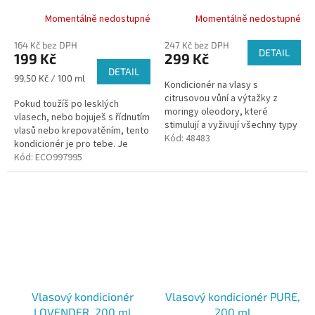
biotinem, 200 ml
Momentálně nedostupné
Momentálně nedostupné
164 Kč bez DPH
247 Kč bez DPH
DETAIL
199 Kč
299 Kč
DETAIL
Měrná
99,50 Kč / 100 ml
Kondicionér na vlasy s
cena:
citrusovou vůní a výtažky z
Pokud toužíš po lesklých
moringy oleodory, které
vlasech, nebo bojuješ s řídnutím
stimulují a vyživují všechny typy
vlasů nebo krepovatěním, tento
vlasů. Kondicionér Lemonade
Kód:
48483
kondicionér je pro tebe. Je
nazýváme "letní osvěžující
obohacen o biotin a voní po
Kód:
ECO997995
limonádou"...
neroli a bílém čaji.
Vlasový kondicionér
Vlasový kondicionér PURE,
LOVENDER, 200 ml
200 ml