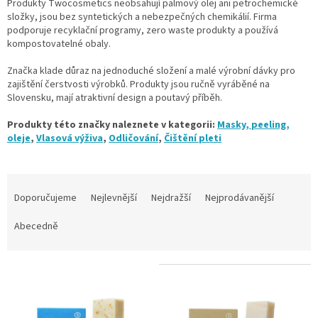
Produkty Twocosmetics neobsahují palmový olej ani petrochemické
složky, jsou bez syntetických a nebezpečných chemikálií. Firma
podporuje recyklační programy, zero waste produkty a používá
kompostovatelné obaly.
Značka klade důraz na jednoduché složení a malé výrobní dávky pro
zajištění čerstvosti výrobků. Produkty jsou ručně vyráběné na
Slovensku, mají atraktivní design a poutavý příběh.
Produkty této značky naleznete v kategorii:
Masky, peeling,
oleje
,
Vlasová výživa
,
Odličování
,
Čištění pleti
Ř
a
Doporučujeme
Nejlevnější
Nejdražší
Nejprodávanější
z
e
Abecedně
n
í
V
p
ý
r
p
o
i