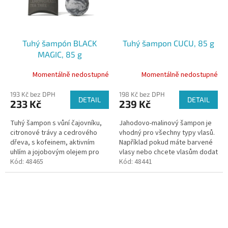
Tuhý šampón BLACK
Tuhý šampon CUCU, 85 g
MAGIC, 85 g
Momentálně nedostupné
Momentálně nedostupné
193 Kč bez DPH
198 Kč bez DPH
DETAIL
DETAIL
233 Kč
239 Kč
Tuhý šampon s vůní čajovníku,
Jahodovo-malinový šampon je
citronové trávy a cedrového
vhodný pro všechny typy vlasů.
dřeva, s kofeinem, aktivním
Například pokud máte barvené
uhlím a jojobovým olejem pro
vlasy nebo chcete vlasům dodat
posílení a obnovu vlasů. Aktivní
Kód:
48465
hebkost a lesk. To zajišťují
Kód:
48441
uhlí působí proti lupům,...
100% ovocné prášky z jahod a...