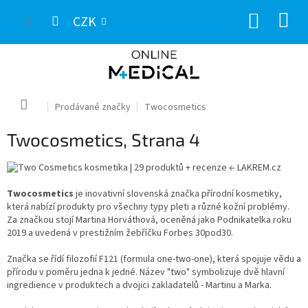
Přejít
NÁKUP
na
CZK
obsah
KOŠÍK
Domů
Prodávané značky
Twocosmetics
Twocosmetics
, Strana 4
Twocosmetics
je inovativní slovenská značka přírodní kosmetiky,
která nabízí produkty pro všechny typy pleti a různé kožní problémy.
Za značkou stojí Martina Horváthová, oceněná jako Podnikatelka roku
2019 a uvedená v prestižním žebříčku Forbes 30pod30.
Značka se řídí filozofií F121 (formula one-two-one), která spojuje vědu a
přírodu v poměru jedna k jedné. Název "two" symbolizuje dvě hlavní
ingredience v produktech a dvojici zakladatelů - Martinu a Marka.