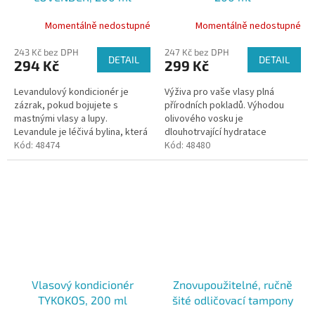
Momentálně nedostupné
Momentálně nedostupné
243 Kč bez DPH
247 Kč bez DPH
DETAIL
DETAIL
294 Kč
299 Kč
Levandulový kondicionér je
Výživa pro vaše vlasy plná
zázrak, pokud bojujete s
přírodních pokladů. Výhodou
mastnými vlasy a lupy.
olivového vosku je
Levandule je léčivá bylina, která
dlouhotrvající hydratace
zklidňuje pokožku. Doplňují ho
Kód:
48474
pokožky i vlasů. Kaprylis je
Kód:
48480
výtažky z vrbové kůry, která je...
zjemňuje a měsíček a
pomerančový květ, které jsou...
Vlasový kondicionér
Znovupoužitelné, ručně
TYKOKOS, 200 ml
šité odličovací tampony