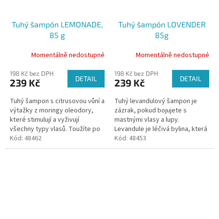
Tuhý šampón LEMONADE,
Tuhý šampón LOVENDER
85 g
85g
Momentálně nedostupné
Momentálně nedostupné
198 Kč bez DPH
198 Kč bez DPH
DETAIL
DETAIL
239 Kč
239 Kč
Tuhý šampon s citrusovou vůní a
Tuhý levandulový šampon je
výtažky z moringy oleodory,
zázrak, pokud bojujete s
které stimulují a vyživují
mastnými vlasy a lupy.
všechny typy vlasů. Toužíte po
Levandule je léčivá bylina, která
vlasech plných života? Citrusová
Kód:
48462
zklidňuje pokožku. Je doplněn
Kód:
48453
pochoutka plná vitamínů a...
výtažky z vrbové kůry
macerované v...