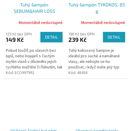
Tuhý šampón
Tuhý šampón TYKOKOS, 85
SEBUM&HAIR LOSS
g
CONTROL s kofeinem, 60 g
Momentálně nedostupné
Momentálně nedostupné
123 Kč bez DPH
198 Kč bez DPH
DETAIL
DETAIL
149 Kč
239 Kč
Pokud toužíš po vlasech bez
Tuhý kokosový šampon je
lupů, nebo bojuješ s častým
ideální pro suché a namáhané
mytím vlasů v důsledku jejich
vlasy, ale nebojte se ho
rychlého maštění či řídnutím, tak
používat, i když máte jiný typ
tento šampon je pro tebe. Tuhý
Kód:
ECO997992
vlasů. TYKOKOS obsahuje
Kód:
48456
šampón SEBUM&HAIR...
výtažky z kostivalu, které
regenerují...
Večerní čistící balzám,
Vlasový kondicionér