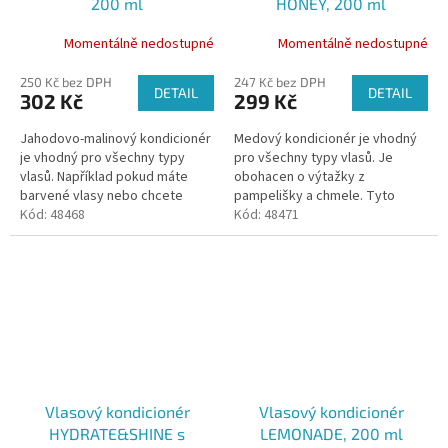
200 ml
HONEY, 200 ml
Momentálně nedostupné
Momentálně nedostupné
250 Kč bez DPH
247 Kč bez DPH
DETAIL
DETAIL
302 Kč
299 Kč
Jahodovo-malinový kondicionér
Medový kondicionér je vhodný
je vhodný pro všechny typy
pro všechny typy vlasů. Je
vlasů. Například pokud máte
obohacen o výtažky z
barvené vlasy nebo chcete
pampelišky a chmele. Tyto
vlasům dodat hebkost a lesk. To
Kód:
48468
extrakty se získávají macerací
Kód:
48471
zajišťují 100% ovocné prášky z...
ve vysoce kvalitním olivovém
oleji....
Vlasový kondicionér
Vlasový kondicionér
HYDRATE&SHINE s
LEMONADE, 200 ml