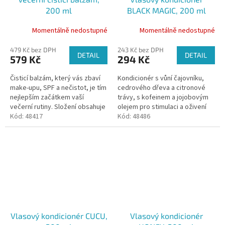
200 ml
BLACK MAGIC, 200 ml
Momentálně nedostupné
Momentálně nedostupné
479 Kč bez DPH
243 Kč bez DPH
DETAIL
DETAIL
579 Kč
294 Kč
Čisticí balzám, který vás zbaví
Kondicionér s vůní čajovníku,
make-upu, SPF a nečistot, je tím
cedrového dřeva a citronové
nejlepším začátkem vaší
trávy, s kofeinem a jojobovým
večerní rutiny. Složení obsahuje
olejem pro stimulaci a oživení
frakcionovaný kokosový olej,
Kód:
48417
vlasů s lupy.
Kód:
48486
meruňkový olej, kakaové...
Vlasový kondicionér CUCU,
Vlasový kondicionér