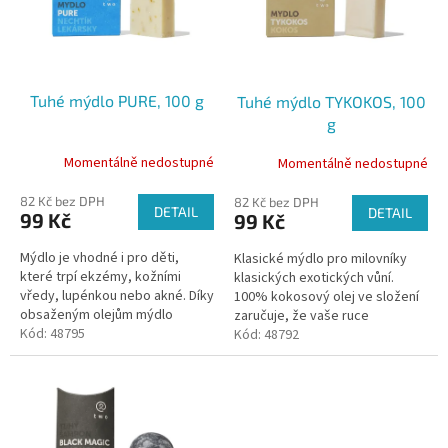
d
s
u
p
k
r
t
o
ů
Tuhé mýdlo PURE, 100 g
Tuhé mýdlo TYKOKOS, 100
d
g
u
k
Momentálně nedostupné
Momentálně nedostupné
t
ů
82 Kč bez DPH
82 Kč bez DPH
DETAIL
DETAIL
99 Kč
99 Kč
Mýdlo je vhodné i pro děti,
Klasické mýdlo pro milovníky
které trpí ekzémy, kožními
klasických exotických vůní.
vředy, lupénkou nebo akné. Díky
100% kokosový olej ve složení
obsaženým olejům mýdlo
zaručuje, že vaše ruce
zklidňuje a hojí pokožku. Olivový
Kód:
48795
dostanou tu správnou dávku
Kód:
48792
olej díky cenným látkám a...
přírodních léčivých látek.
Regeneruje...