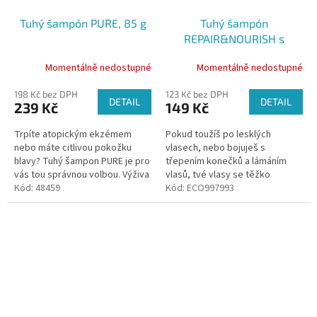
Tuhý šampón PURE, 85 g
Tuhý šampón
REPAIR&NOURISH s
rýžovým proteinem a
Momentálně nedostupné
Momentálně nedostupné
hedvábím, 60 g
198 Kč bez DPH
123 Kč bez DPH
DETAIL
DETAIL
239 Kč
149 Kč
Trpíte atopickým ekzémem
Pokud toužíš po lesklých
nebo máte citlivou pokožku
vlasech, nebo bojuješ s
hlavy? Tuhý šampon PURE je pro
třepením konečků a lámáním
vás tou správnou volbou. Výživa
vlasů, tvé vlasy se těžko
pro vaše vlasy plná přírodních
Kód:
48459
rozčesávají, tohle je tuhý
Kód:
ECO997993
pokladů bez parfemace a
šampon pro tebe. Tuhý šampón
barviv....
REPAIR&NOURISH...