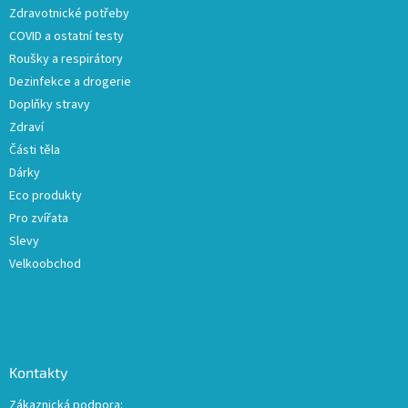
r
Zdravotnické potřeby
í
v
COVID a ostatní testy
k
y
Roušky a respirátory
v
Dezinfekce a drogerie
ý
Doplňky stravy
p
i
Zdraví
s
Části těla
u
Dárky
Eco produkty
Pro zvířata
Slevy
Velkoobchod
Kontakty
Zákaznická podpora: