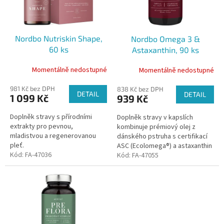
u
p
k
r
t
o
ů
Nordbo Nutriskin Shape,
Nordbo Omega 3 &
d
60 ks
Astaxanthin, 90 ks
u
k
Momentálně nedostupné
Momentálně nedostupné
t
ů
981 Kč bez DPH
838 Kč bez DPH
DETAIL
DETAIL
1 099 Kč
939 Kč
Doplněk stravy s přírodními
Doplněk stravy v kapslích
extrakty pro pevnou,
kombinuje prémiový olej z
mladistvou a regenerovanou
dánského pstruha s certifikací
pleť.
ASC (Ecolomega®) a astaxanthin
Kód:
FA-47036
AstaPure® z červené řasy.
Kód:
FA-47055