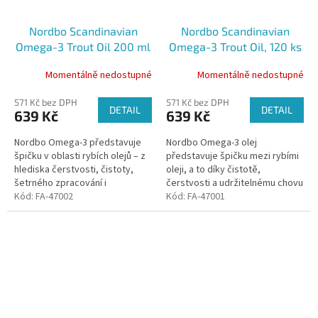
Nordbo Scandinavian
Nordbo Scandinavian
Omega-3 Trout Oil 200 ml
Omega-3 Trout Oil, 120 ks
Momentálně nedostupné
Momentálně nedostupné
571 Kč bez DPH
571 Kč bez DPH
DETAIL
DETAIL
639 Kč
639 Kč
Nordbo Omega-3 představuje
Nordbo Omega-3 olej
špičku v oblasti rybích olejů – z
představuje špičku mezi rybími
hlediska čerstvosti, čistoty,
oleji, a to díky čistotě,
šetrného zpracování i
čerstvosti a udržitelnému chovu
ekologické stopy.
Kód:
FA-47002
ryb.
Kód:
FA-47001