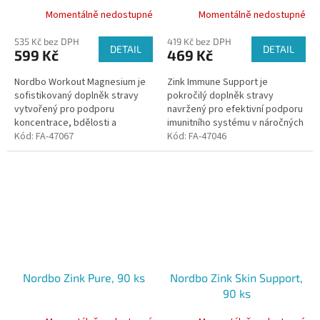
Momentálně nedostupné
Momentálně nedostupné
535 Kč bez DPH
419 Kč bez DPH
DETAIL
DETAIL
599 Kč
469 Kč
Nordbo Workout Magnesium je
Zink Immune Support je
sofistikovaný doplněk stravy
pokročilý doplněk stravy
vytvořený pro podporu
navržený pro efektivní podporu
koncentrace, bdělosti a
imunitního systému v náročných
fyzického výkonu.
Kód:
FA-47067
obdobích i při dlouhodobé
Kód:
FA-47046
zátěži.
Nordbo Zink Pure, 90 ks
Nordbo Zink Skin Support,
90 ks