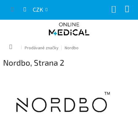
Přejít
NÁKUP
na
CZK
obsah
KOŠÍK
Domů
Prodávané značky
Nordbo
Nordbo
, Strana 2