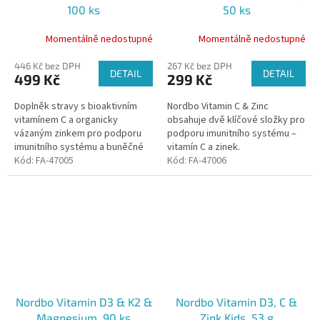
100 ks
50 ks
Momentálně nedostupné
Momentálně nedostupné
446 Kč bez DPH
267 Kč bez DPH
DETAIL
DETAIL
499 Kč
299 Kč
Doplněk stravy s bioaktivním
Nordbo Vitamin C & Zinc
vitamínem C a organicky
obsahuje dvě klíčové složky pro
vázaným zinkem pro podporu
podporu imunitního systému –
imunitního systému a buněčné
vitamín C a zinek.
ochrany.
Kód:
FA-47005
Kód:
FA-47006
Nordbo Vitamin D3 & K2 &
Nordbo Vitamin D3, C &
Magnesium, 90 ks
Zink Kids, 53 g