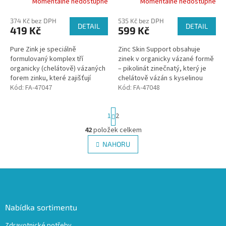
Momentálně nedostupné
Momentálně nedostupné
374 Kč bez DPH
535 Kč bez DPH
DETAIL
DETAIL
419 Kč
599 Kč
Pure Zink je speciálně
Zinc Skin Support obsahuje
formulovaný komplex tří
zinek v organicky vázané formě
organicky (chelátově) vázaných
– pikolinát zinečnatý, který je
forem zinku, které zajišťují
chelátově vázán s kyselinou
maximální využitelnost tělem.
Kód:
FA-47047
pikolinovou, přispívající k
Kód:
FA-47048
ochraně buněk před
oxidativním...
S
1
2
t
r
42
položek celkem
O
á
v
NAHORU
n
l
k
á
o
v
Z
d
á
a
á
n
c
p
í
í
a
Nabídka sortimentu
p
t
r
Zdravotnické potřeby