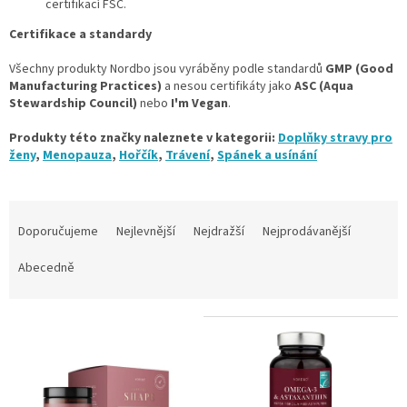
certifikací FSC.
Certifikace a standardy
Všechny produkty Nordbo jsou vyráběny podle standardů
GMP (Good
Manufacturing Practices)
a nesou certifikáty jako
ASC (Aqua
Stewardship Council)
nebo
I'm Vegan
.
Produkty této značky naleznete v kategorii:
Doplňky stravy pro
ženy
,
Menopauza
,
Hořčík
,
Trávení
,
Spánek a usínání
Ř
a
Doporučujeme
Nejlevnější
Nejdražší
Nejprodávanější
z
e
Abecedně
n
í
V
p
ý
r
p
o
i
d
s