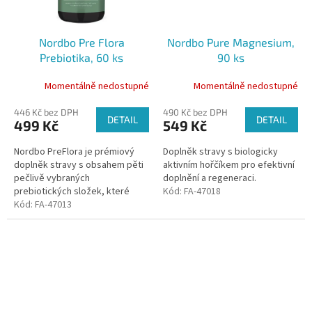
Nordbo Pre Flora
Nordbo Pure Magnesium,
Prebiotika, 60 ks
90 ks
Momentálně nedostupné
Momentálně nedostupné
446 Kč bez DPH
490 Kč bez DPH
DETAIL
DETAIL
499 Kč
549 Kč
Nordbo PreFlora je prémiový
Doplněk stravy s biologicky
doplněk stravy s obsahem pěti
aktivním hořčíkem pro efektivní
pečlivě vybraných
doplnění a regeneraci.
prebiotických složek, které
Kód:
FA-47018
tvoří ideální výživu pro
Kód:
FA-47013
prospěšné střevní bakterie.