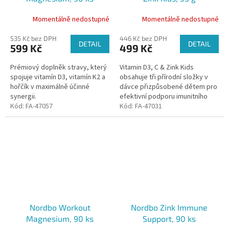
Momentálně nedostupné
Momentálně nedostupné
535 Kč bez DPH
446 Kč bez DPH
DETAIL
DETAIL
599 Kč
499 Kč
Prémiový doplněk stravy, který
Vitamin D3, C & Zink Kids
spojuje vitamín D3, vitamín K2 a
obsahuje tři přírodní složky v
hořčík v maximálně účinné
dávce přizpůsobené dětem pro
synergii.
efektivní podporu imunitního
Kód:
FA-47057
systému.
Kód:
FA-47031
Nordbo Workout
Nordbo Zink Immune
Magnesium, 90 ks
Support, 90 ks