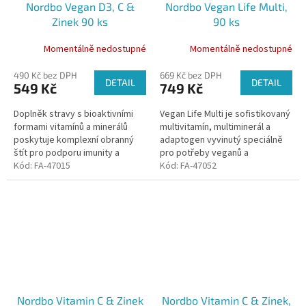
Nordbo Vegan D3, C &
Nordbo Vegan Life Multi,
Zinek 90 ks
90 ks
Momentálně nedostupné
Momentálně nedostupné
490 Kč bez DPH
669 Kč bez DPH
DETAIL
DETAIL
549 Kč
749 Kč
Doplněk stravy s bioaktivními
Vegan Life Multi je sofistikovaný
formami vitamínů a minerálů
multivitamín, multiminerál a
poskytuje komplexní obranný
adaptogen vyvinutý speciálně
štít pro podporu imunity a
pro potřeby veganů a
celkového zdraví.
Kód:
FA-47015
vegetariánů.
Kód:
FA-47052
Nordbo Vitamin C & Zinek
Nordbo Vitamin C & Zinek,