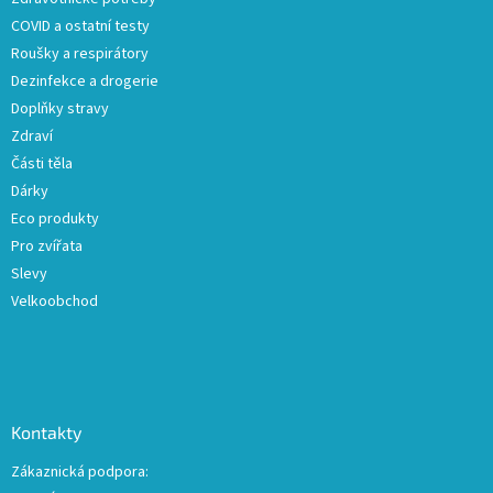
í
v
COVID a ostatní testy
k
y
Roušky a respirátory
v
Dezinfekce a drogerie
ý
Doplňky stravy
p
i
Zdraví
s
Části těla
u
Dárky
Eco produkty
Pro zvířata
Slevy
Velkoobchod
Kontakty
Zákaznická podpora: