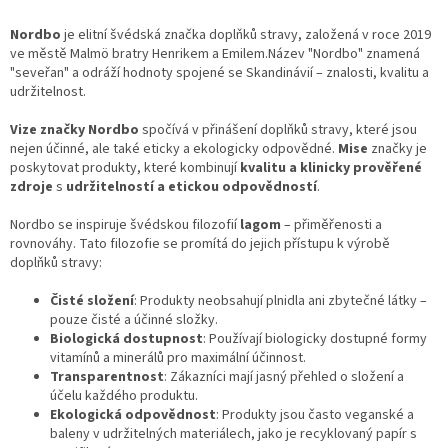
Nordbo
je elitní švédská značka doplňků stravy, založená v roce 2019
ve městě Malmö bratry Henrikem a Emilem.
Název "Nordbo" znamená
"seveřan" a odráží hodnoty spojené se Skandinávií – znalosti, kvalitu a
udržitelnost.
Vize značky Nordbo
spočívá v přinášení doplňků stravy, které jsou
nejen účinné, ale také eticky a ekologicky odpovědné.
Mise
značky je
poskytovat produkty, které kombinují
kvalitu a klinicky prověřené
zdroje
s
udržitelností a etickou odpovědností
.
Nordbo se inspiruje švédskou filozofií
lagom
– přiměřenosti a
rovnováhy.
Tato filozofie se promítá do jejich přístupu k výrobě
doplňků stravy:
Čisté složení
:
Produkty neobsahují plnidla ani zbytečné látky –
pouze čisté a účinné složky.
Biologická dostupnost
:
Používají biologicky dostupné formy
vitamínů a minerálů pro maximální účinnost.
Transparentnost
:
Zákazníci mají jasný přehled o složení a
účelu každého produktu.
Ekologická odpovědnost
:
Produkty jsou často veganské a
baleny v udržitelných materiálech, jako je recyklovaný papír s