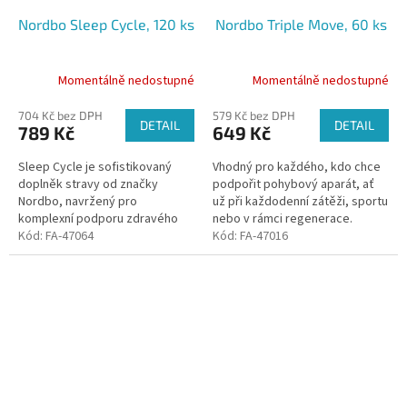
Nordbo Sleep Cycle, 120 ks
Nordbo Triple Move, 60 ks
Momentálně nedostupné
Momentálně nedostupné
704 Kč bez DPH
579 Kč bez DPH
DETAIL
DETAIL
789 Kč
649 Kč
Sleep Cycle je sofistikovaný
Vhodný pro každého, kdo chce
doplněk stravy od značky
podpořit pohybový aparát, ať
Nordbo, navržený pro
už při každodenní zátěži, sportu
komplexní podporu zdravého
nebo v rámci regenerace.
spánku.
Kód:
FA-47064
Kód:
FA-47016