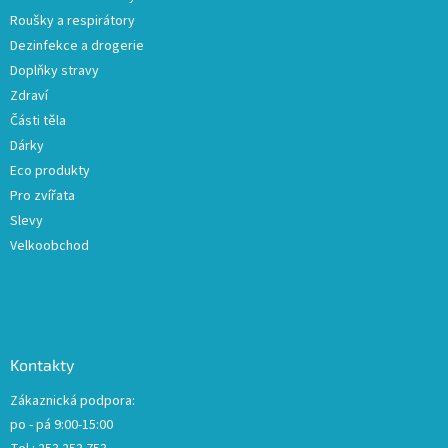
v
Roušky a respirátory
k
Dezinfekce a drogerie
y
Doplňky stravy
v
ý
Zdraví
p
Části těla
i
Dárky
s
u
Eco produkty
Pro zvířata
Slevy
Velkoobchod
Kontakty
Zákaznická podpora:
po - pá 9:00-15:00