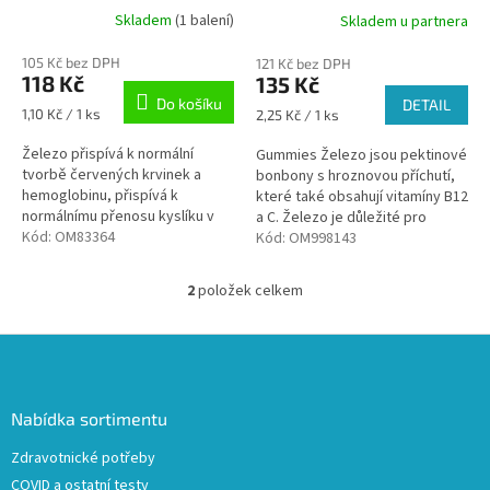
k
Skladem
(1 balení)
Skladem u partnera
t
ů
105 Kč bez DPH
121 Kč bez DPH
118 Kč
135 Kč
Do košíku
DETAIL
Měrná
1,10 Kč / 1 ks
Měrná
2,25 Kč / 1 ks
cena:
cena:
Železo přispívá k normální
Gummies Železo jsou pektinové
tvorbě červených krvinek a
bonbony s hroznovou příchutí,
hemoglobinu, přispívá k
které také obsahují vitamíny B12
normálnímu přenosu kyslíku v
a C. Železo je důležité pro
těle.
Kód:
OM83364
tvorbu červených krvinek a
Kód:
OM998143
hemoglobinu.
2
položek celkem
O
v
l
Z
á
á
d
p
a
a
Nabídka sortimentu
c
t
í
Zdravotnické potřeby
í
p
COVID a ostatní testy
r