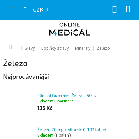
Přejít
NÁKUP
na
CZK
obsah
KOŠÍK
Domů
Slevy
Doplňky stravy
Minerály
Železo
Železo
Nejprodávanější
Clinical Gummies Železo, 60ks
Skladem u partnera
135 Kč
Železo 20 mg + vitamin C, 107 tablet
Skladem
(1 balení)