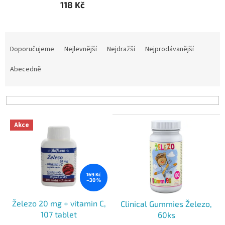
118 Kč
Ř
a
Doporučujeme
Nejlevnější
Nejdražší
Nejprodávanější
z
e
Abecedně
n
í
p
r
V
o
Akce
ý
d
p
u
i
k
s
t
p
169 Kč
ů
–30 %
r
o
Železo 20 mg + vitamin C,
Clinical Gummies Železo,
d
107 tablet
60ks
u