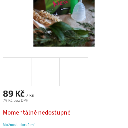
89 Kč
/ ks
74 Kč bez DPH
Měrná
Momentálně nedostupné
cena:
Možnosti doručení