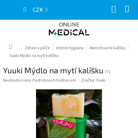
Přejít
NÁKUP
na
CZK
obsah
KOŠÍK
Domů
Zdraví a péče
Intimní hygiena
Menstruační kalíšky
Yuuki Mýdlo na mytí kalíšku
Yuuki Mýdlo na mytí kalíšku
771
Průměrné
Neohodnoceno
Podrobnosti hodnocení
Značka:
Yuuki
hodnocení
produktu
je
0,0
z
5
hvězdiček.