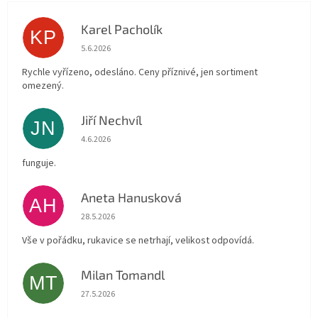
Karel Pacholík
KP
Hodnocení obchodu je 4 z 5 hvězdiček.
5.6.2026
Rychle vyřízeno, odesláno. Ceny příznivé, jen sortiment
omezený.
Jiří Nechvíl
JN
Hodnocení obchodu je 5 z 5 hvězdiček.
4.6.2026
funguje.
Aneta Hanusková
AH
Hodnocení obchodu je 5 z 5 hvězdiček.
28.5.2026
Vše v pořádku, rukavice se netrhají, velikost odpovídá.
Milan Tomandl
MT
Hodnocení obchodu je 5 z 5 hvězdiček.
27.5.2026