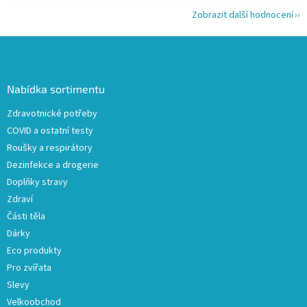
Zobrazit další hodnocení
Z
á
p
a
Nabídka sortimentu
t
Zdravotnické potřeby
í
COVID a ostatní testy
Roušky a respirátory
Dezinfekce a drogerie
Doplňky stravy
Zdraví
Části těla
Dárky
Eco produkty
Pro zvířata
Slevy
Velkoobchod