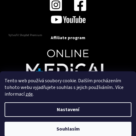
Vytvořil Shoptet Premium
Affiliate program
Tento web používá soubory cookie. Dalším procházením
Copyright 2025
OnlineMedical.cz
. Všechna práva
tohoto webu vyjadřujete souhlas s jejich používáním.. Více
vyhrazena.
informací
zde
.
Vytvořil a marketingově zajišťuje
HyperGroup.cz
Nastavení
Souhlasím