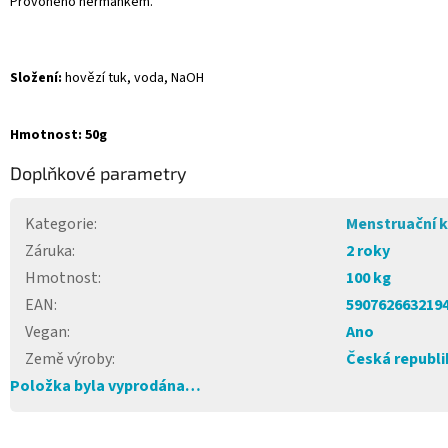
Provoněno heřmánkem.
Složení:
hovězí tuk, voda, NaOH
Hmotnost: 50g
Doplňkové parametry
Kategorie
:
Menstruační k
Záruka
:
2 roky
Hmotnost
:
100 kg
EAN
:
590762663219
Vegan
:
Ano
Země výroby
:
Česká republi
Položka byla vyprodána…