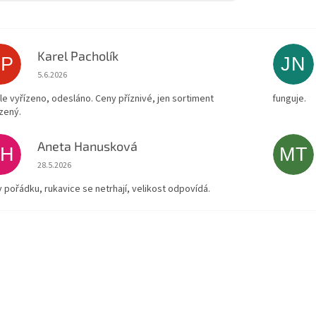
Karel Pacholík
KP
JN
Hodnocení obchodu je 4 z 5 hvězdiček.
5.6.2026
le vyřízeno, odesláno. Ceny příznivé, jen sortiment
funguje.
zený.
Aneta Hanusková
AH
MT
Hodnocení obchodu je 5 z 5 hvězdiček.
28.5.2026
v pořádku, rukavice se netrhají, velikost odpovídá.