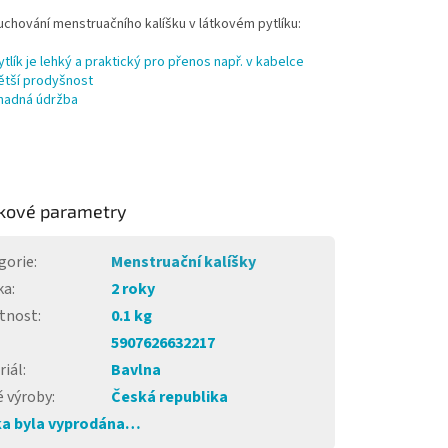
chování menstruačního kalíšku v látkovém pytlíku:
ytlík je lehký a praktický pro přenos např. v kabelce
ětší prodyšnost
nadná údržba
kové parametry
gorie
:
Menstruační kalíšky
ka
:
2 roky
tnost
:
0.1 kg
5907626632217
riál
:
Bavlna
 výroby
:
Česká republika
a byla vyprodána…