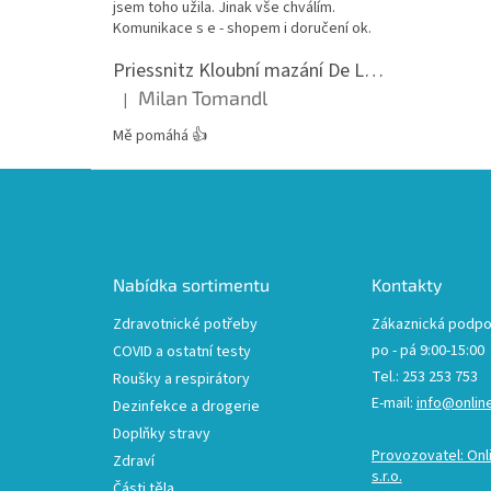
jsem toho užila. Jinak vše chválím.
Komunikace s e - shopem i doručení ok.
Priessnitz Kloubní mazání De Luxe, 200ml
Milan Tomandl
|
Hodnocení produktu je 5 z 5 hvězdiček.
Mě pomáhá 👍
Z
á
p
a
t
Nabídka sortimentu
Kontakty
í
Zdravotnické potřeby
Zákaznická podpo
po - pá 9:00-15:00
COVID a ostatní testy
Tel.: 253 253 753
Roušky a respirátory
E-mail:
info@onlin
Dezinfekce a drogerie
Doplňky stravy
Provozovatel: Onl
Zdraví
s.r.o.
Části těla