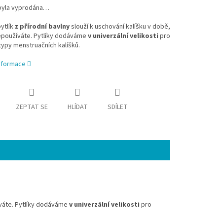
byla vyprodána…
ytlík
z přírodní bavlny
slouží k uschování kalíšku v době,
epoužíváte. Pytlíky dodáváme
v univerzální velikosti
pro
typy menstruačních kalíšků.
informace
ZEPTAT SE
HLÍDAT
SDÍLET
íváte. Pytlíky dodáváme
v univerzální velikosti
pro