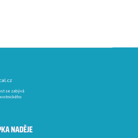
al.cz
st se zabývá
avotnického