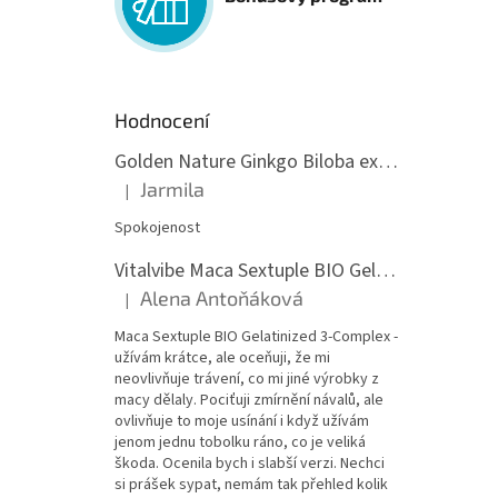
Hodnocení
Golden Nature Ginkgo Biloba extrakt 50:1 60mg, 100 kapslí
Jarmila
|
Hodnocení produktu je 5 z 5 hvězdiček.
Spokojenost
Vitalvibe Maca Sextuple BIO Gelatinized 3-Complex, 60 kapslí
Alena Antoňáková
|
Hodnocení produktu je 5 z 5 hvězdiček.
Maca Sextuple BIO Gelatinized 3-Complex -
užívám krátce, ale oceňuji, že mi
neovlivňuje trávení, co mi jiné výrobky z
macy dělaly. Pociťuji zmírnění návalů, ale
ovlivňuje to moje usínání i když užívám
jenom jednu tobolku ráno, co je veliká
škoda. Ocenila bych i slabší verzi. Nechci
si prášek sypat, nemám tak přehled kolik