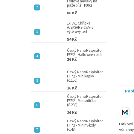
a
Fóliové návleky na
paže bílé, 100ks
n
86 Kč
e
l
1x 3v1 Chřipka
A/B/SARS-CoV-2
výtěrový test
54 Kč
Český NanoRespirátor
FFP2 - Halloween bílá
26 Kč
Český NanoRespirátor
FFP2 - Minikapky
(č.150)
26 Kč
Pop
Český NanoRespirátor
FFP2 - Minisrdíčka
(č.238)
26 Kč
Český NanoRespirátor
Látkový 
FFP2 - Minihvězdy
(č.43)
všechny