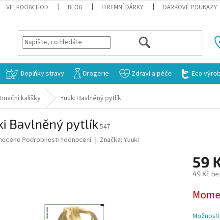
VELKOOBCHOD
BLOG
FIREMNÍ DÁRKY
DÁRKOVÉ POUKAZY
HLEDAT
Doplňky stravy
Drogerie
Zdraví a péče
Eco výro
ruační kalíšky
Yuuki Bavlněný pytlík
i Bavlněný pytlík
547
né
noceno
Podrobnosti hodnocení
Značka:
Yuuki
ní
59 
u
49 Kč be
Měrná
Momen
cena:
ek.
Možnosti