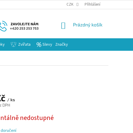
KARIERA
CZK
Přihlášení
NÁKUPNÍ
Prázdný košík
KOŠÍK
bky
Zvířata
Slevy
Značky
Kč
/ ks
z DPH
tálně nedostupné
 doručení