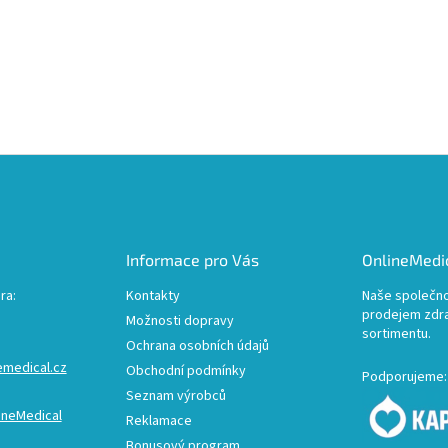
Informace pro Vás
OnlineMedic
ra:
Kontakty
Naše společno
prodejem zdr
Možnosti dopravy
sortimentu.
Ochrana osobních údajů
emedical.cz
Obchodní podmínky
Podporujeme:
Seznam výrobců
ineMedical
Reklamace
Bonusový program