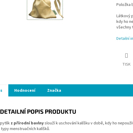
Položka 
Látkový p
kdy ho n
všechny 
Detailní 
TISK
is
Hodnocení
Značka
DETAILNÍ POPIS PRODUKTU
pytlík
z přírodní bavlny
slouží k uschování kalíšku v době, kdy ho nepouž
 typy menstruačních kalíšků.