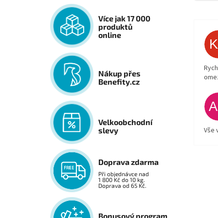
Více jak 17 000
produktů
online
Rych
Nákup přes
ome
Benefity.cz
Velkoobchodní
Vše 
slevy
Doprava zdarma
Při objednávce nad
1 800 Kč do 10 kg.
Doprava od 65 Kč.
Bonusový program