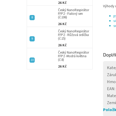
26 Kč
Výhody u
Český NanoRespirátor
FFP2 - Fialový sen
p
(č.106)
v
26 Kč
s
Český NanoRespirátor
FFP2 - Růžová srdíčka
(č.15)
26 Kč
Český NanoRespirátor
Doplň
FFP2 -Modrá květina
(č.8)
26 Kč
Kate
Záru
Hmo
EAN
:
Mate
Země
Položk