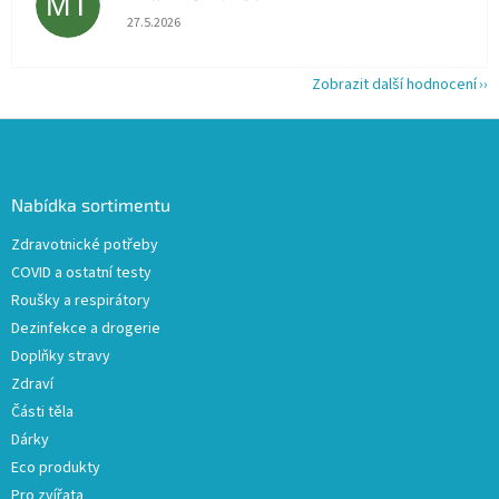
MT
Hodnocení obchodu je 5 z 5 hvězdiček.
27.5.2026
Zobrazit další hodnocení
Z
á
p
a
Nabídka sortimentu
t
Zdravotnické potřeby
í
COVID a ostatní testy
Roušky a respirátory
Dezinfekce a drogerie
Doplňky stravy
Zdraví
Části těla
Dárky
Eco produkty
Pro zvířata