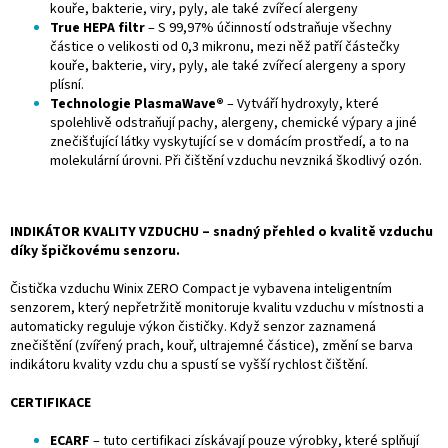
kouře, bakterie, viry, pyly, ale také zvířecí alergeny
True HEPA filtr
– S 99,97% účinností odstraňuje všechny
částice o velikosti od 0,3 mikronu, mezi něž patří částečky
kouře, bakterie, viry, pyly, ale také zvířecí alergeny a spory
plísní.
Technologie PlasmaWave®
– Vytváří hydroxyly, které
spolehlivě odstraňují pachy, alergeny, chemické výpary a jiné
znečišťující látky vyskytující se v domácím prostředí, a to na
molekulární úrovni. Při čištění vzduchu nevzniká škodlivý ozón.
INDIKÁTOR KVALITY VZDUCHU – snadný přehled o kvalitě vzduchu
díky špičkovému senzoru.
Čistička vzduchu Winix ZERO Compact je vybavena inteligentním
senzorem, který nepřetržitě monitoruje kvalitu vzduchu v místnosti a
automaticky reguluje výkon čističky. Když senzor zaznamená
znečištění (zvířený prach, kouř, ultrajemné částice), změní se barva
indikátoru kvality vzdu chu a spustí se vyšší rychlost čištění.
CERTIFIKACE
ECARF
– tuto certifikaci získávají pouze výrobky, které splňují