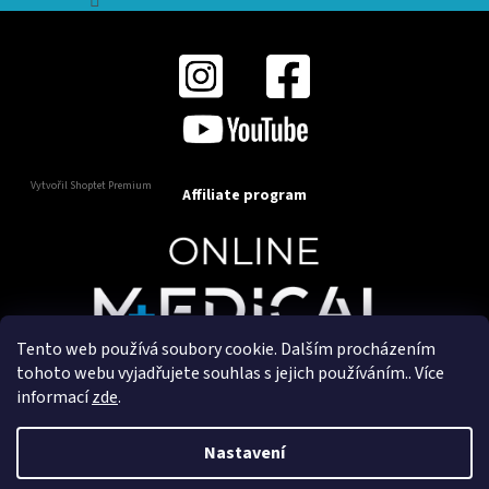
Vytvořil Shoptet Premium
Affiliate program
Tento web používá soubory cookie. Dalším procházením
Copyright 2025
OnlineMedical.cz
. Všechna práva
tohoto webu vyjadřujete souhlas s jejich používáním.. Více
vyhrazena.
informací
zde
.
Vytvořil a marketingově zajišťuje
HyperGroup.cz
Nastavení