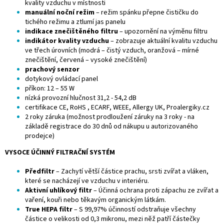
kvality vzduchu v místnosti
manuální noční režim
– režim spánku přepne čističku do
tichého režimu a ztlumí jas panelu
indikace znečištěného filtru
– upozornění na výměnu filtru
indikátor kvality vzduchu
– zobrazuje aktuální kvalitu vzduchu
ve třech úrovních (modrá – čistý vzduch, oranžová ‒ mírné
znečištění, červená – vysoké znečištění)
prachový senzor
dotykový ovládací panel
příkon: 12 – 55 W
nízká provozní hlučnost 31,2 - 54,2 dB
certifikace CE, RoHS , ECARF, WEEE, Allergy UK, Proalergiky.cz
2 roky záruka (možnost prodloužení záruky na 3 roky - na
základě registrace do 30 dnů od nákupu u autorizovaného
prodejce)
VYSOCE ÚČINNÝ FILTRAČNÍ SYSTÉM
Předfiltr
– Zachytí větší částice prachu, srsti zvířat a vláken,
které se nacházejí ve vzduchu v interiéru.
Aktivní uhlíkový filtr
– Účinná ochrana proti zápachu ze zvířat a
vaření, kouři nebo těkavým organickým látkám.
True HEPA filtr
– S 99,97% účinností odstraňuje všechny
částice o velikosti od 0,3 mikronu, mezi něž patří částečky