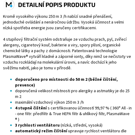
DETAILNÍ POPIS PRODUKTU
Kromě vysokého výkonu 250 m 3 /h nabízí snadné přenášení,
jednoduché ovládání a nenáročnou údržbu. Vysoká účinnost a velmi
nízká spotřeba energie jsou zaručeny certifikacemi.
4 stupňový filtrační systém odstraňuje ze vzduchu prach, pyl, zvířecí
alergeny, cigaretový kouř, bakterie a viry, spory plísní, organické
chemické látky a pachy z domácnosti. Patentovaná technologie
PlasmaWave® vytváří kladné a záporné ionty, díky nimž se nečistoty ve
vzduchu rozkládají na molekulární úrovni, a navíc dochází k jeho
svěžímu nabití, jako je tomu v přírodě.
doporučeno pro místnosti do 50 m 2 (běžné čištění,
prevence)
doporučená velikost místnosti pro alergiky a astmatiky je do 25
m 2
maximální vzduchový výkon 250 m 3 /h
4 stupně čištění
s certifikovanou účinností 99,97 % ( 360° All - in
- one filtr: předfiltr & True HEPA filtr & uhlíkový filtr, PlasmaWave
® )
3 rychlosti ventilátoru
(nízká, střední, vysoká)
automatický režim čištění
upravuje rychlost ventilátoru dle