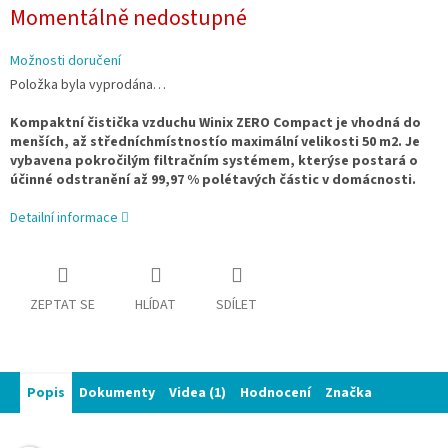
Měrná
Momentálně nedostupné
cena:
Možnosti doručení
Položka byla vyprodána…
Kompaktní čistička vzduchu Winix ZERO Compact je vhodná do
menších, až středníchmístnostío maximální velikosti 50 m2. Je
vybavena pokročilým filtračním systémem, kterýse postará o
účinné odstranění až 99,97 % polétavých částic v domácnosti.
Detailní informace
ZEPTAT SE
HLÍDAT
SDÍLET
Popis
Dokumenty
Videa (1)
Hodnocení
Značka