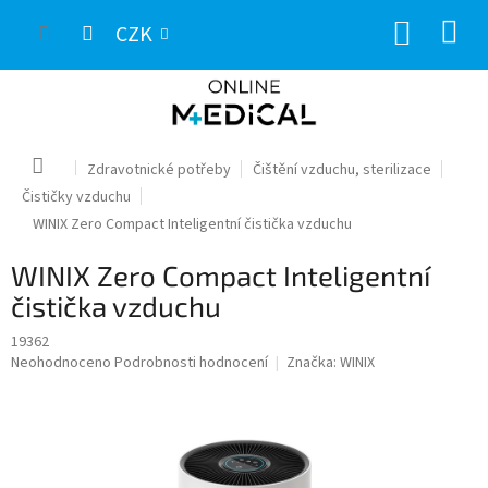
Přejít
NÁKUP
na
CZK
obsah
KOŠÍK
Domů
Zdravotnické potřeby
Čištění vzduchu, sterilizace
Čističky vzduchu
WINIX Zero Compact Inteligentní čistička vzduchu
WINIX Zero Compact Inteligentní
čistička vzduchu
19362
Průměrné
Neohodnoceno
Podrobnosti hodnocení
Značka:
WINIX
hodnocení
produktu
je
0,0
z
5