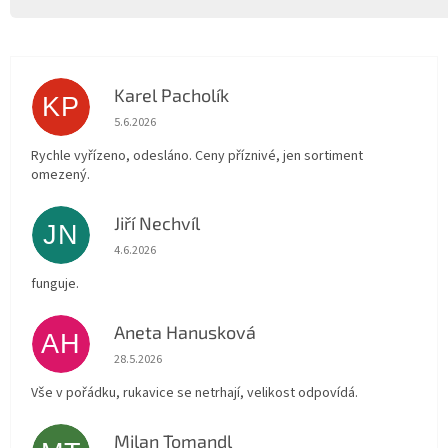
Karel Pacholík
KP
Hodnocení obchodu je 4 z 5 hvězdiček.
5.6.2026
Rychle vyřízeno, odesláno. Ceny příznivé, jen sortiment
omezený.
Jiří Nechvíl
JN
Hodnocení obchodu je 5 z 5 hvězdiček.
4.6.2026
funguje.
Aneta Hanusková
AH
Hodnocení obchodu je 5 z 5 hvězdiček.
28.5.2026
Vše v pořádku, rukavice se netrhají, velikost odpovídá.
Milan Tomandl