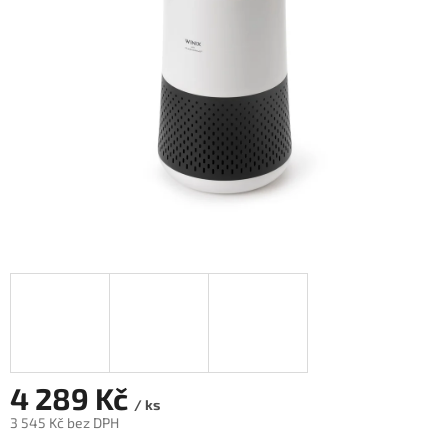
hvězdiček.
4 289 Kč
/ ks
3 545 Kč bez DPH