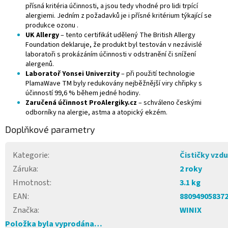
přísná kritéria účinnosti, a jsou tedy vhodné pro lidi trpící
alergiemi. Jedním z požadavků je i přísné kritérium týkající se
produkce ozonu .
UK Allergy
– tento certifikát udělený The British Allergy
Foundation deklaruje, že produkt byl testován v nezávislé
laboratoři s prokázáním účinnosti v odstranění či snížení
alergenů.
Laboratoř Yonsei Univerzity
– při použití technologie
PlamaWave TM byly redukovány nejběžnější viry chřipky s
účinností 99,6 % během jedné hodiny.
Zaručená účinnost ProAlergiky.cz
– schváleno českými
odborníky na alergie, astma a atopický ekzém.
Doplňkové parametry
Kategorie
:
Čističky vzd
Záruka
:
2 roky
Hmotnost
:
3.1 kg
EAN
:
88094905837
Značka
:
WINIX
Položka byla vyprodána…