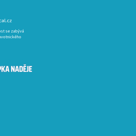
al.cz
st se zabývá
avotnického