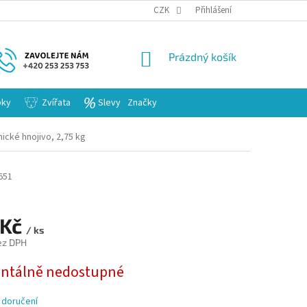
KARIERA
CZK
Přihlášení
NÁKUPNÍ
Prázdný košík
KOŠÍK
bky
Zvířata
Slevy
Značky
ické hnojivo, 2,75 kg
651
 Kč
/ ks
ez DPH
tálně nedostupné
 doručení