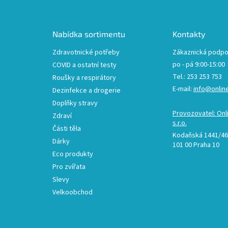
p
a
t
Nabídka sortimentu
Kontakty
í
Zdravotnické potřeby
Zákaznická podpo
po - pá 9:00-15:00
COVID a ostatní testy
Tel.: 253 253 753
Roušky a respirátory
E-mail:
info@onlin
Dezinfekce a drogerie
Doplňky stravy
Provozovatel: Onl
Zdraví
s.r.o.
Části těla
Kodaňská 1441/46,
Dárky
101 00 Praha 10
Eco produkty
Pro zvířata
Slevy
Velkoobchod