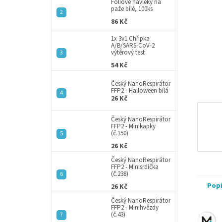
a
Fóliové návleky na
paže bílé, 100ks
n
86 Kč
e
l
1x 3v1 Chřipka
A/B/SARS-CoV-2
výtěrový test
54 Kč
Český NanoRespirátor
FFP2 - Halloween bílá
26 Kč
Český NanoRespirátor
FFP2 - Minikapky
(č.150)
26 Kč
Český NanoRespirátor
FFP2 - Minisrdíčka
(č.238)
Pop
26 Kč
Český NanoRespirátor
FFP2 - Minihvězdy
(č.43)