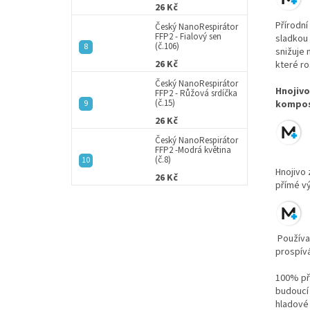
26 Kč
Přírodní
Český NanoRespirátor
FFP2 - Fialový sen
sladkou 
(č.106)
snižuje 
26 Kč
které ro
Český NanoRespirátor
Hnojivo
FFP2 - Růžová srdíčka
(č.15)
kompost
26 Kč
Český NanoRespirátor
FFP2 -Modrá květina
(č.8)
Hnojivo
26 Kč
přímé v
Používat
prospív
100% pří
budoucí 
hladové