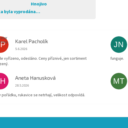
Hnojivo
a byla vyprodána…
Karel Pacholík
KP
JN
Hodnocení obchodu je 4 z 5 hvězdiček.
5.6.2026
le vyřízeno, odesláno. Ceny příznivé, jen sortiment
funguje.
zený.
Aneta Hanusková
AH
MT
Hodnocení obchodu je 5 z 5 hvězdiček.
28.5.2026
v pořádku, rukavice se netrhají, velikost odpovídá.