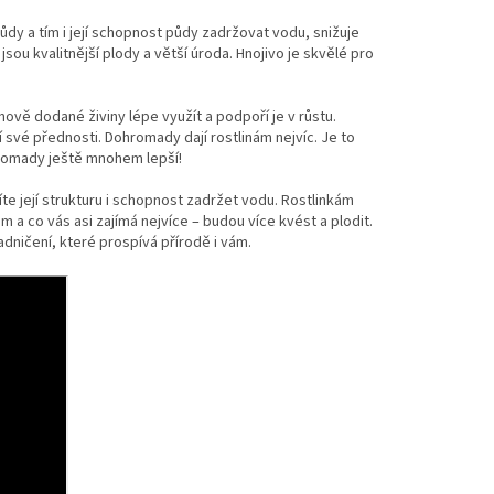
ůdy a tím i její schopnost půdy zadržovat vodu, snižuje
ou kvalitnější plody a větší úroda. Hnojivo je skvělé pro
ově dodané živiny lépe využít a podpoří je v růstu.
í své přednosti. Dohromady dají rostlinám nejvíc. Je to
hromady ještě mnohem lepší!
íte její strukturu i schopnost zadržet vodu. Rostlinkám
m a co vás asi zajímá nejvíce – budou více kvést a plodit.
dničení, které prospívá přírodě i vám.