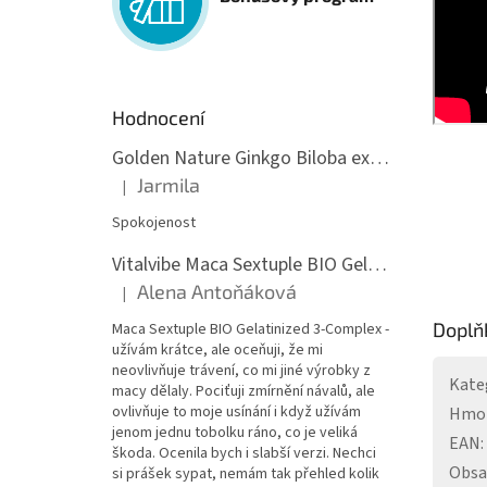
Hodnocení
Golden Nature Ginkgo Biloba extrakt 50:1 60mg, 100 kapslí
Jarmila
|
Hodnocení produktu je 5 z 5 hvězdiček.
Spokojenost
Vitalvibe Maca Sextuple BIO Gelatinized 3-Complex, 60 kapslí
Alena Antoňáková
|
Hodnocení produktu je 5 z 5 hvězdiček.
Doplň
Maca Sextuple BIO Gelatinized 3-Complex -
užívám krátce, ale oceňuji, že mi
neovlivňuje trávení, co mi jiné výrobky z
Kate
macy dělaly. Pociťuji zmírnění návalů, ale
ovlivňuje to moje usínání i když užívám
Hmo
jenom jednu tobolku ráno, co je veliká
EAN
:
škoda. Ocenila bych i slabší verzi. Nechci
Obs
si prášek sypat, nemám tak přehled kolik