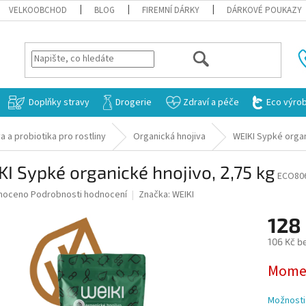
VELKOOBCHOD
BLOG
FIREMNÍ DÁRKY
DÁRKOVÉ POUKAZY
HLEDAT
Doplňky stravy
Drogerie
Zdraví a péče
Eco výro
a a probiotika pro rostliny
Organická hnojiva
WEIKI Sypké organ
I Sypké organické hnojivo, 2,75 kg
ECO80
né
noceno
Podrobnosti hodnocení
Značka:
WEIKI
ní
128
u
106 Kč b
Měrná
Momen
cena:
ek.
Možnosti