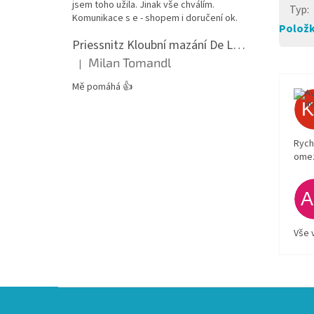
jsem toho užila. Jinak vše chválím.
Typ
:
Komunikace s e - shopem i doručení ok.
Položk
Priessnitz Kloubní mazání De Luxe, 200ml
Milan Tomandl
|
Hodnocení produktu je 5 z 5 hvězdiček.
Mě pomáhá 👍
Rych
ome
Vše 
Z
á