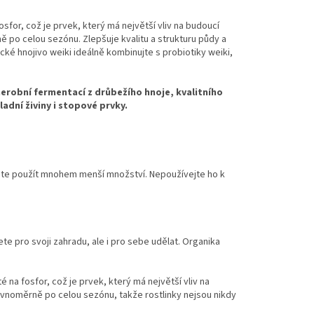
sfor, což je prvek, který má největší vliv na budoucí
 po celou sezónu. Zlepšuje kvalitu a strukturu půdy a
nické hnojivo weiki ideálně kombinujte s probiotiky weiki,
robní fermentací z drůbežího hnoje, kvalitního
dní živiny i stopové prvky.
žete použít mnohem menší množství. Nepoužívejte ho k
ete pro svoji zahradu, ale i pro sebe udělat. Organika
 na fosfor, což je prvek, který má největší vliv na
ovnoměrně po celou sezónu, takže rostlinky nejsou nikdy