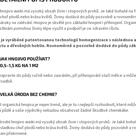
 hnojivo weiki má vysoký obsah živin i stopových prvků. Je také bohaté na fo
chuť plodů nebo krásu květů. Živiny dodává do půdy pozvolně a rovnoměrně
nároky na zalévání. Hnojivo je skvělé pro základní hnojení i přihnojení. Orga
stlinám pomohou živiny lépe využít a podpoří je ve zdravém růstu.
 je vyráběné patentovanou technologií homogenizace s následnou ae
u a dřevěných hoblin. Rovnoměrně a pozvolně dodává do půdy zákla
JAK HNOJIVO POUŽÍVAT?
0,5–1,5 KG NA 1 M2
 zapravte do půdy ručně nebo zaoráním, při přihnojování stačí mělce a mů
ýsadbě.
VELKÁ ÚRODA BEZ CHEMIE?
 organická hnojiva je nejen trend, ale je to i nejlepší rozhodnutí, které můž
á půdě a vaše výpěstky nebudou obsahovat žádné škodlivé chemikálie.
rodní hnojivo weiki má vysoký obsah živin i stopových prvků. Je také bohaté
sladkou chuť plodů nebo krásu květů. Živiny dodává do půdy pozvolně a r
 ani překrmené.