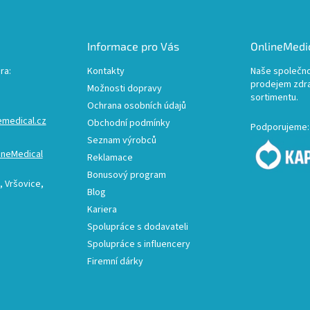
Informace pro Vás
OnlineMedic
ra:
Kontakty
Naše společno
prodejem zdr
Možnosti dopravy
sortimentu.
Ochrana osobních údajů
emedical.cz
Obchodní podmínky
Podporujeme:
Seznam výrobců
ineMedical
Reklamace
Bonusový program
 Vršovice,
Blog
Kariera
Spolupráce s dodavateli
Spolupráce s influencery
Firemní dárky