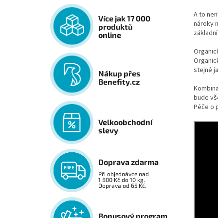
A to nen
Více jak 17 000
nároky n
produktů
základní
online
Organick
Organick
stejné j
Nákup přes
Benefity.cz
Kombinac
bude vše
Péče o p
Velkoobchodní
slevy
Doprava zdarma
Při objednávce nad
1 800 Kč do 10 kg.
Doprava od 65 Kč.
Bonusový program