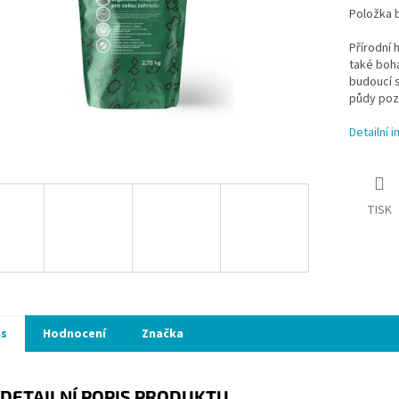
Položka 
Přírodní 
také boha
budoucí s
půdy poz
Detailní 
TISK
is
Hodnocení
Značka
DETAILNÍ POPIS PRODUKTU