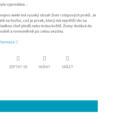
byla vyprodána…
hnojivo weiki má vysoký obsah živin i stopových prvků. Je
té na fosfor, což je prvek, který má největší vliv na
ladkou chuť plodů nebo krásu květů. Živiny dodává do
volně a rovnoměrně po celou sezónu.
informace
ZEPTAT SE
HLÍDAT
SDÍLET