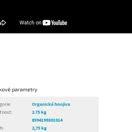
kové parametry
gorie
:
Organická hnojiva
tnost
:
2.75 kg
8594199301014
ah
:
2,75 kg