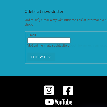
Odebírat newsletter
Vložte svůj e-mail a my vám budeme zasílat informace o
shopu.
E-mail
Vložením e-mailu souhlasíte s
podmínkami ochrany osob
PŘIHLÁSIT SE