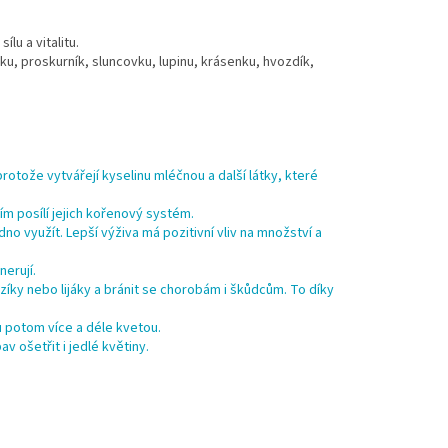
lu a vitalitu.
nku, proskurník, sluncovku, lupinu, krásenku, hvozdík,
otože vytvářejí kyselinu mléčnou a další látky, které
ím posílí jejich kořenový systém.
no využít. Lepší výživa má pozitivní vliv na množství a
nerují.
zíky nebo lijáky a bránit se chorobám i škůdcům. To díky
u potom více a déle kvetou.
v ošetřit i jedlé květiny.