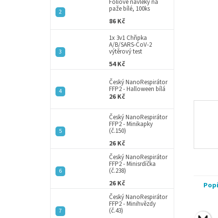
a
Fóliové návleky na
paže bílé, 100ks
n
86 Kč
e
l
1x 3v1 Chřipka
A/B/SARS-CoV-2
výtěrový test
54 Kč
Český NanoRespirátor
FFP2 - Halloween bílá
26 Kč
Český NanoRespirátor
FFP2 - Minikapky
(č.150)
26 Kč
Český NanoRespirátor
FFP2 - Minisrdíčka
(č.238)
26 Kč
Pop
Český NanoRespirátor
FFP2 - Minihvězdy
(č.43)