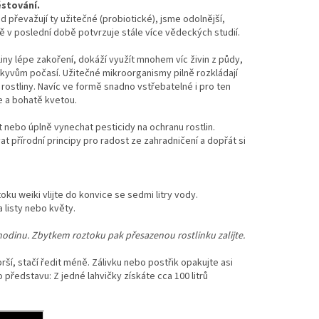
ěstování.
převažují ty užitečné (probiotické), jsme odolnější,
tně v poslední době potvrzuje stále více vědeckých studií.
liny lépe zakoření, dokáží využít mnohem víc živin z půdy,
kyvům počasí. Užitečné mikroorganismy pilně rozkládají
 rostliny. Navíc ve formě snadno vstřebatelné i pro ten
le a bohatě kvetou.
it nebo úplně vynechat pesticidy na ochranu rostlin.
t přírodní principy pro radost ze zahradničení a dopřát si
ku weiki vlijte do konvice se sedmi litry vody.
 listy nebo květy.
hodinu. Zbytkem roztoku pak přesazenou rostlinku zalijte.
ší, stačí ředit méně. Zálivku nebo postřik opakujte asi
o představu: Z jedné lahvičky získáte cca 100 litrů