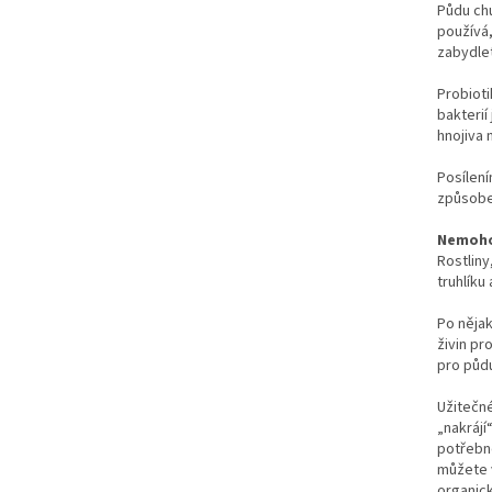
Půdu chu
používá,
zabydlet
Probioti
bakterií
hnojiva 
Posílení
způsobem
Nemohou
Rostliny
truhlíku
Po nějak
živin pr
pro půdu
Užitečné
„nakrájí
potřebno
můžete v
organick