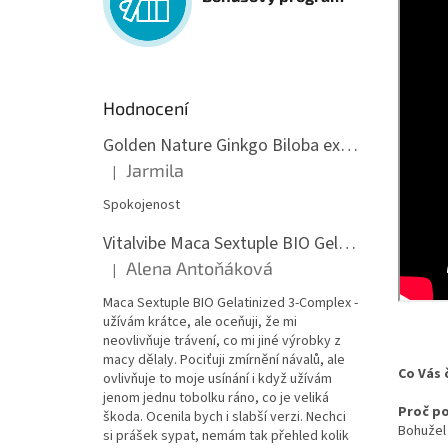
Hodnocení
Golden Nature Ginkgo Biloba extrakt 50:1 60mg, 100 kapslí
Jarmila
|
Hodnocení produktu je 5 z 5 hvězdiček.
Spokojenost
Vitalvibe Maca Sextuple BIO Gelatinized 3-Complex, 60 kapslí
Alena Antoňáková
|
Hodnocení produktu je 5 z 5 hvězdiček.
Maca Sextuple BIO Gelatinized 3-Complex -
užívám krátce, ale oceňuji, že mi
neovlivňuje trávení, co mi jiné výrobky z
macy dělaly. Pociťuji zmírnění návalů, ale
Co Vás 
ovlivňuje to moje usínání i když užívám
jenom jednu tobolku ráno, co je veliká
Proč po
škoda. Ocenila bych i slabší verzi. Nechci
Bohužel 
si prášek sypat, nemám tak přehled kolik