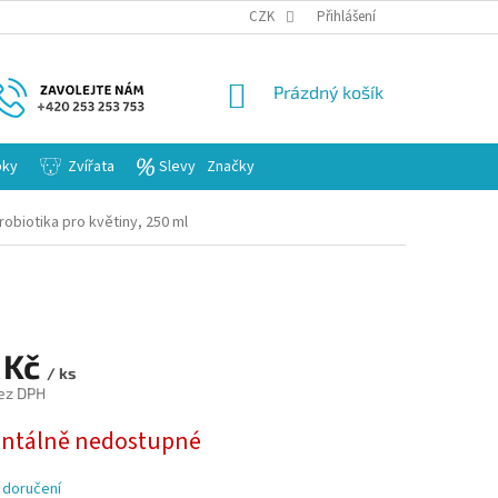
KARIERA
CZK
Přihlášení
NÁKUPNÍ
Prázdný košík
KOŠÍK
bky
Zvířata
Slevy
Značky
robiotika pro květiny, 250 ml
 Kč
/ ks
ez DPH
tálně nedostupné
 doručení