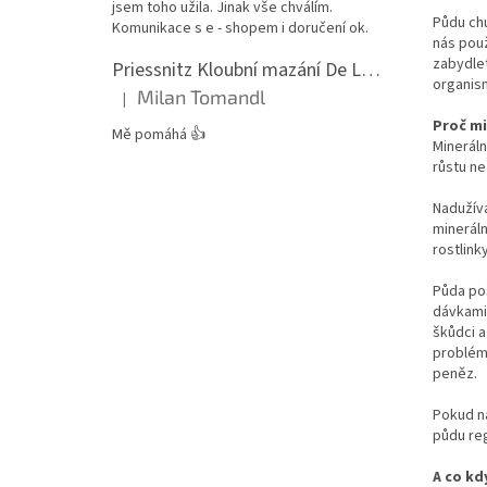
jsem toho užila. Jinak vše chválím.
Půdu chu
Komunikace s e - shopem i doručení ok.
nás použ
zabydlet
Priessnitz Kloubní mazání De Luxe, 200ml
organis
Milan Tomandl
|
Hodnocení produktu je 5 z 5 hvězdiček.
Proč mi
Mě pomáhá 👍
Mineráln
růstu ne
Nadužívá
mineráln
rostlink
Půda poš
dávkami 
škůdci 
problém 
peněz.
Pokud na
půdu reg
A co kd