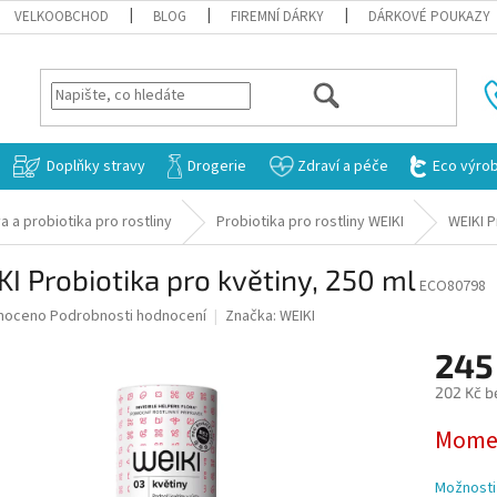
VELKOOBCHOD
BLOG
FIREMNÍ DÁRKY
DÁRKOVÉ POUKAZY
HLEDAT
Doplňky stravy
Drogerie
Zdraví a péče
Eco výro
a a probiotika pro rostliny
Probiotika pro rostliny WEIKI
WEIKI P
I Probiotika pro květiny, 250 ml
ECO80798
né
noceno
Podrobnosti hodnocení
Značka:
WEIKI
ní
245
u
202 Kč b
Měrná
Momen
cena:
ek.
Možnosti