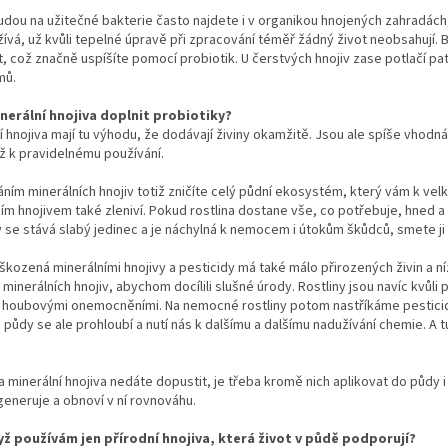
dou na užitečné bakterie často najdete i v organikou hnojených zahradách,
ívá, už kvůli tepelné úpravě při zpracování téměř žádný život neobsahují.
, což značně uspíšíte pomocí probiotik. U čerstvých hnojiv zase potlačí 
mů.
nerální hnojiva doplnit probiotiky?
í hnojiva mají tu výhodu, že dodávají živiny okamžitě. Jsou ale spíše vhod
ž k pravidelnému používání.
ním minerálních hnojiv totiž zničíte celý půdní ekosystém, který vám k ve
ím hnojivem také zleniví. Pokud rostlina dostane vše, co potřebuje, hned
y se stává slabý jedinec a je náchylná k nemocem i útokům škůdců, smete ji l
kozená minerálními hnojivy a pesticidy má také málo přirozených živin a nízk
minerálních hnojiv, abychom docílili slušné úrody. Rostliny jsou navíc 
a houbovými onemocněními. Na nemocné rostliny potom nastříkáme pesticid
půdy se ale prohloubí a nutí nás k dalšímu a dalšímu nadužívání chemie. A t
 minerální hnojiva nedáte dopustit, je třeba kromě nich aplikovat do půdy
eneruje a obnoví v ní rovnováhu.
yž používám jen přírodní hnojiva, která život v půdě podporují?