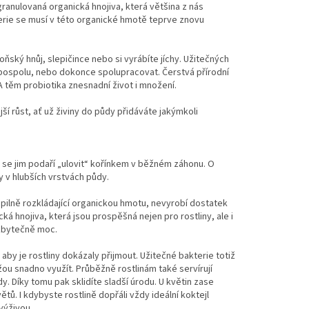
ranulovaná organická hnojiva, která většina z nás
terie se musí v této organické hmotě teprve znovu
ský hnůj, slepičince nebo si vyrábíte jíchy. Užitečných
t pospolu, nebo dokonce spolupracovat. Čerstvá přírodní
A těm probiotika znesnadní život i množení.
jší růst, ať už živiny do půdy přidáváte jakýmkoli
než se jim podaří „ulovit“ kořínkem v běžném záhonu. O
y v hlubších vrstvách půdy.
 pilně rozkládající organickou hmotu, nevyrobí dostatek
cká hnojiva, která jsou prospěšná nejen pro rostliny, ale i
 zbytečně moc.
k, aby je rostliny dokázaly přijmout. Užitečné bakterie totiž
žou snadno využít. Průběžně rostlinám také servírují
dy. Díky tomu pak sklidíte sladší úrodu. U květin zase
tů. I kdybyste rostlině dopřáli vždy ideální koktejl
výživou.