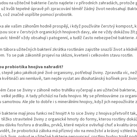
dou na užitečné bakterie často najdete i v přírodních zahradách, protože g
 už kvůli tepelné úpravě při zpracování téměř žádný život neobsahují. Bak
, což značně uspíšíte pomocí probiotik.
ka ale vašim záhonům hodně prospějí, i když používáte čerstvý kompost, koň
 jsou sice v čerstvých organických hnojivech davy, ale ne vždy dokážou ží
navíc téměř vždy obsahují i patogenní, a tudíž často nebezpečné bakterie. 
m tábora užitečných bakterií zkrátka rostlinám zajistíte snazší život a klidně
. To se pak zákonitě projeví na sklizni, kvetení i celkovém stavu rostlin.
 probiotika hnojiva nahradit?
, stejně jako jakékoli jiné živé organismy, potřebují živiny. Zpravidla víc, 
 a květináči ani nemluvě, tam nejde vyslat ani dlouhatánský kořínek pro živin
ém čase se živiny v záhoně nebo truhlíku vyčerpají a ani užitečné bakterie,
o velké jedlíky. A tady přichází na řadu hnojivo. My se přimlouváme za organi
 samotnou. Ale jde to dobře i s minerálními hnojivy, když jich nepoužíváte
 bakterie mají jinou funkci než hnojit! A to sice živiny z hnojiva přetvořit ta
“ těžko stravitelné živiny z organické hmoty do formy, kterou rostliny doká
u dávku fosforu a draslíku, prvků, které nejvíce ovlivňují chuť a kvalitu úro
idět, že probiotická zálivka má příznivý vliv na množství a krásný vzhled kvě
ých živin, pokud je užitečné bakterie nepoupraví, rostliny budou trpět pod