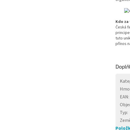
Kdo za 
Česká fi
principe
tuto uni
přínos n
Doplň
Kate
Hmo
EAN
:
Obj
Typ
:
Země
Položk