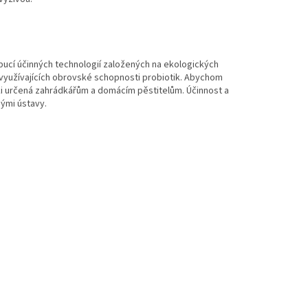
bucí účinných technologií založených na ekologických
ů využívajících obrovské schopnosti probiotik. Abychom
weiki určená zahrádkářům a domácím pěstitelům. Účinnost a
nými ústavy.