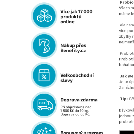
Probiot
Všech mo
Více jak 17 000
máme lep
produktů
online
Ale nap
více po
zbytky r
nejmenší
Nákup přes
Benefity.cz
Probiot
Probioti
bohatou 
Velkoobchodní
Jak wei
slevy
Je to úp
Zamíchej
Tip:
Př
Doprava zdarma
Při objednávce nad
Dávkován
1 800 Kč do 10 kg.
Doprava od 65 Kč.
jednou z
probioti
Bonusový program