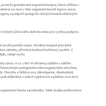
 protože granulovaná organická hnojiva, která většina z
 Bakterie se musí v této organické hmotě teprve znovu
patogeny a podpoří spolupráci různých kmenů užitečných
ná k řešení výživového deficitu nebo pro rychlou podporu
lké úrodě pomůže nejvíc. Rostliny hnojené převážně
 a bez námahy, přestává budovat kořenový systém. Z
iják, zabije sucho.
ý výnos. A co s tím? Prolíváme ji dalšími a dalšími
kvůli přemnoženým patogenním mikroorganismům ohroženy
y. Choroby a škůdce sice zlikvidujeme, dlouhodobý
u pak přijímáme v našich výpěstcích a platíme za ni dost
 i organickou hmotu a probiotika. Tahle dvojka poškozenou