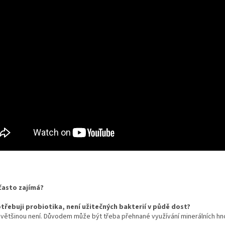
často zajímá?
třebuji probiotika, není užitečných bakterií v půdě dost?
většinou není. Důvodem může být třeba přehnané využívání minerálních hnojiv