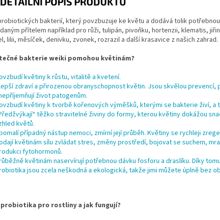
DETAILNÍ POPIS PRODUKTU
probiotických bakterií, který povzbuzuje ke květu a dodává tolik potřebnou sí
aným přítelem například pro růži, tulipán, pivoňku, hortenzii, klematis, jiři
l, lilii, měsíček, denivku, zvonek, rozrazil a další krasavice z našich zahrad.
itečné bakterie weiki pomohou květinám?
ovzbudí květiny k růstu, vitalitě a kvetení.
lepší zdraví a přirozenou obranyschopnost květin. Jsou skvělou prevencí, pr
nepříjemňují život patogenům.
ovzbudí květiny k tvorbě kořenových výměšků, kterými se bakterie živí, a t
Předžvýkají“ těžko stravitelné živiny do formy, kterou květiny dokážou snad
zhled květů.
pomalí případný nástup nemoci, zmírní její průběh. Květiny se rychleji zrege
odají květinám sílu zvládat stres, změny prostředí, bojovat se suchem, mra
rodukci fytohormonů.
růběžně květinám naservírují potřebnou dávku fosforu a draslíku. Díky tom
robiotika jsou zcela neškodná a ekologická, takže jimi můžete úplně bez oba
 probiotika pro rostliny a jak fungují?