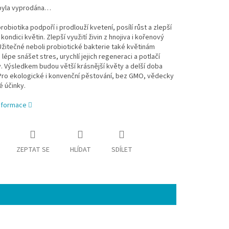
byla vyprodána…
probiotika podpoří i prodlouží kvetení, posílí růst a zlepší
kondici květin. Zlepší využití živin z hnojiva i kořenový
žitečné neboli probiotické bakterie také květinám
épe snášet stres, urychlí jejich regeneraci a potlačí
 Výsledkem budou větší krásnější květy a delší doba
 Pro ekologické i konvenční pěstování, bez GMO, vědecky
 účinky.
informace
ZEPTAT SE
HLÍDAT
SDÍLET