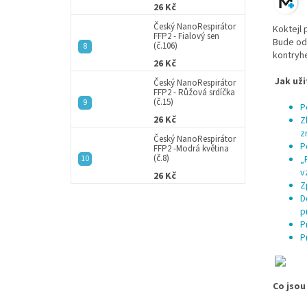
26 Kč
Český NanoRespirátor
Koktejl 
FFP2 - Fialový sen
Bude odd
(č.106)
kontryhe
26 Kč
Jak už
Český NanoRespirátor
FFP2 - Růžová srdíčka
(č.15)
P
26 Kč
Z
z
Český NanoRespirátor
P
FFP2 -Modrá květina
(č.8)
„
v
26 Kč
Z
D
p
P
P
Co jsou