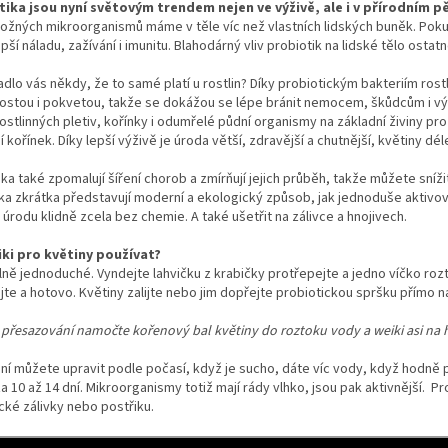
ika jsou nyní světovým trendem nejen ve výživě, ale i v přírodním p
žných mikroorganismů máme v těle víc než vlastních lidských buněk. Pokud 
ší náladu, zažívání i imunitu. Blahodárný vliv probiotik na lidské tělo osta
adlo vás někdy, že to samé platí u rostlin? Díky probiotickým bakteriím rost
rostou i pokvetou, takže se dokážou se lépe bránit nemocem, škůdcům i vý
ostlinných pletiv, kořínky i odumřelé půdní organismy na základní živiny pro
 kořínek. Díky lepší výživě je úroda větší, zdravější a chutnější, květiny dé
ika také zpomalují šíření chorob a zmírňují jejich průběh, takže můžete sníž
ka zkrátka představují moderní a ekologický způsob, jak jednoduše aktivova
úrodu klidně zcela bez chemie. A také ušetřit na zálivce a hnojivech.
ki pro květiny používat?
lně jednoduché. Vyndejte lahvičku z krabičky protřepejte a jedno víčko rozto
te a hotovo. Květiny zalijte nebo jim dopřejte probiotickou spršku přímo na
i přesazování namočte kořenový bal květiny do roztoku vody a weiki asi na 
í můžete upravit podle počasí, když je sucho, dáte víc vody, když hodně pr
a 10 až 14 dní. Mikroorganismy totiž mají rády vlhko, jsou pak aktivnější. Pr
cké zálivky nebo postřiku.