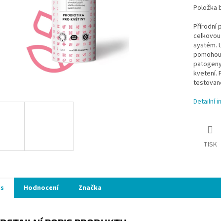
Položka 
Přírodní 
celkovou 
systém. U
pomohou l
patogeny.
kvetení.
testované
Detailní 
TISK
is
Hodnocení
Značka