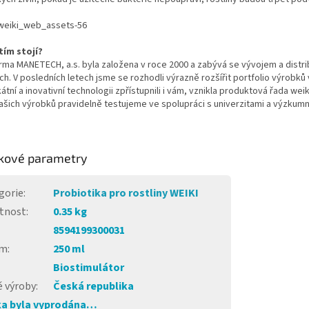
tím stojí?
rma MANETECH, a.s. byla založena v roce 2000 a zabývá se vývojem a distri
ch. V posledních letech jsme se rozhodli výrazně rozšířit portfolio výrobk
kátní a inovativní technologii zpřístupnili i vám, vznikla produktová řada 
ašich výrobků pravidelně testujeme ve spolupráci s univerzitami a výzkum
kové parametry
gorie
:
Probiotika pro rostliny WEIKI
tnost
:
0.35 kg
8594199300031
em
:
250 ml
Biostimulátor
 výroby
:
Česká republika
a byla vyprodána…