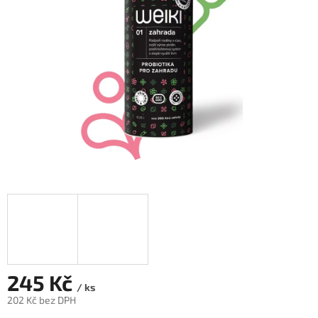
hvězdiček.
245 Kč
/ ks
202 Kč bez DPH