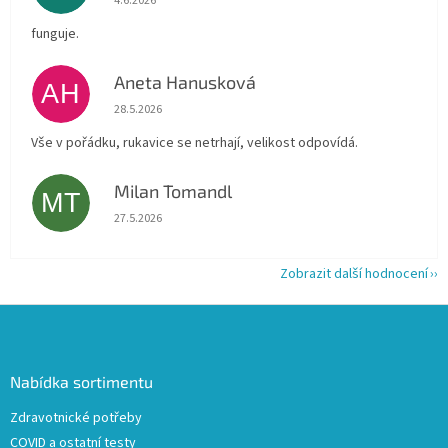
4.6.2026
funguje.
Aneta Hanusková
AH
Hodnocení obchodu je 5 z 5 hvězdiček.
28.5.2026
Vše v pořádku, rukavice se netrhají, velikost odpovídá.
Milan Tomandl
MT
Hodnocení obchodu je 5 z 5 hvězdiček.
27.5.2026
Zobrazit další hodnocení
Z
á
p
a
Nabídka sortimentu
t
Zdravotnické potřeby
í
COVID a ostatní testy