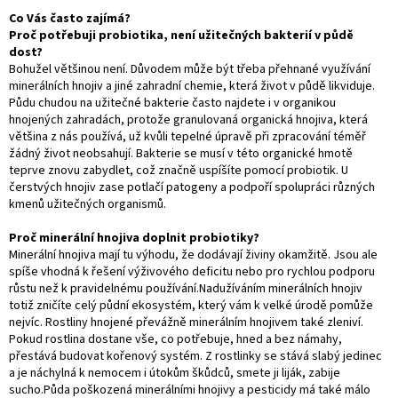
Co Vás často zajímá?
Proč potřebuji probiotika, není užitečných bakterií v půdě
dost?
Bohužel většinou není. Důvodem může být třeba přehnané využívání
minerálních hnojiv a jiné zahradní chemie, která život v půdě likviduje.
Půdu chudou na užitečné bakterie často najdete i v organikou
hnojených zahradách, protože granulovaná organická hnojiva, která
většina z nás používá, už kvůli tepelné úpravě při zpracování téměř
žádný život neobsahují. Bakterie se musí v této organické hmotě
teprve znovu zabydlet, což značně uspíšíte pomocí probiotik. U
čerstvých hnojiv zase potlačí patogeny a podpoří spolupráci různých
kmenů užitečných organismů.
Proč minerální hnojiva doplnit probiotiky?
Minerální hnojiva mají tu výhodu, že dodávají živiny okamžitě. Jsou ale
spíše vhodná k řešení výživového deficitu nebo pro rychlou podporu
růstu než k pravidelnému používání.Nadužíváním minerálních hnojiv
totiž zničíte celý půdní ekosystém, který vám k velké úrodě pomůže
nejvíc. Rostliny hnojené převážně minerálním hnojivem také zleniví.
Pokud rostlina dostane vše, co potřebuje, hned a bez námahy,
přestává budovat kořenový systém. Z rostlinky se stává slabý jedinec
a je náchylná k nemocem i útokům škůdců, smete ji liják, zabije
sucho.Půda poškozená minerálními hnojivy a pesticidy má také málo