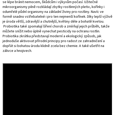
se lépe bránit nemocem, škůdcům i výkyvům počasí. Užitečné
mikroorganismy pilně rozkládají zbytky rostlinných pletiv, kořínky i
odumřelé půdní organismy na základní živiny pro rostliny. Navíc ve
formě snadno vstřebatelné i pro ten nejmenší kořínek. Díky lepší výživě
je úroda větší, zdravější a chutnější, květiny déle a bohatě kvetou.
Probiotika také zpomalují šíření chorob a zmírňují jejich průběh, takže
můžete snížit nebo úplně vynechat pesticidy na ochranu rostlin.
Probiotika zkrátka představují moderní a ekologický způsob, jak
jednoduše aktivovat přírodní principy pro radost ze zahradničení a
dopřát si bohatou úrodu klidně zcela bez chemie. A také ušetřit na
zálivce a hnojivech.