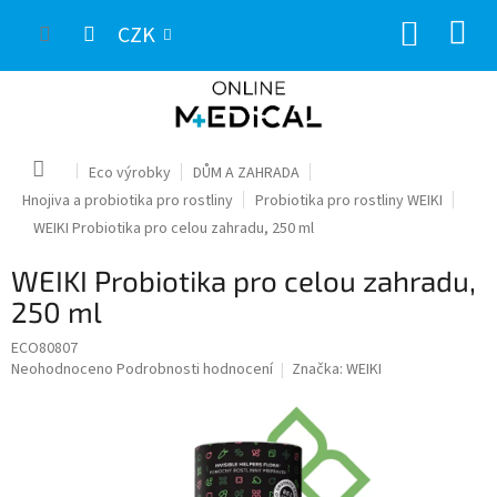
Přejít
NÁKUP
na
CZK
obsah
KOŠÍK
Domů
Eco výrobky
DŮM A ZAHRADA
Hnojiva a probiotika pro rostliny
Probiotika pro rostliny WEIKI
WEIKI Probiotika pro celou zahradu, 250 ml
WEIKI Probiotika pro celou zahradu,
250 ml
ECO80807
Průměrné
Neohodnoceno
Podrobnosti hodnocení
Značka:
WEIKI
hodnocení
produktu
je
0,0
z
5