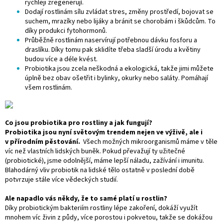
rychleji zregenerují.
Dodají rostlinám sílu zvládat stres, změny prostředí, bojovat se
suchem, mrazíky nebo lijáky a bránit se chorobám i škůdcům. To
díky produkci fytohormonů.
Průběžně rostlinám naservírují potřebnou dávku fosforu a
draslíku. Díky tomu pak sklidíte třeba sladší úrodu a květiny
budou více a déle kvést.
Probiotika jsou zcela neškodná a ekologická, takže jimi můžete
úplně bez obav ošetřit i bylinky, okurky nebo saláty. Pomáhají
všem rostlinám.
Co jsou probiotika pro rostliny a jak fungují?
Probiotika jsou nyní světovým trendem nejen ve výživě, ale i
v přírodním pěstování.
Všech možných mikroorganismů máme v těle
víc než vlastních lidských buněk. Pokud převažují ty užitečné
(probiotické), jsme odolnější, máme lepší náladu, zažívání i imunitu.
Blahodárný vliv probiotik na lidské tělo ostatně v poslední době
potvrzuje stále více vědeckých studií.
Ale napadlo vás někdy, že to samé platí u rostlin?
Díky probiotickým bakteriím rostliny lépe zakoření, dokáží využít
mnohem víc živin z půdy, více porostou i pokvetou, takže se dokážou