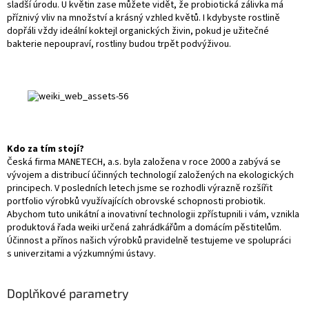
sladší úrodu. U květin zase můžete vidět, že probiotická zálivka má
příznivý vliv na množství a krásný vzhled květů. I kdybyste rostlině
dopřáli vždy ideální koktejl organických živin, pokud je užitečné
bakterie nepoupraví, rostliny budou trpět podvýživou.
Kdo za tím stojí?
Česká firma MANETECH, a.s. byla založena v roce 2000 a zabývá se
vývojem a distribucí účinných technologií založených na ekologických
principech. V posledních letech jsme se rozhodli výrazně rozšířit
portfolio výrobků využívajících obrovské schopnosti probiotik.
Abychom tuto unikátní a inovativní technologii zpřístupnili i vám, vznikla
produktová řada weiki určená zahrádkářům a domácím pěstitelům.
Účinnost a přínos našich výrobků pravidelně testujeme ve spolupráci
s univerzitami a výzkumnými ústavy.
Doplňkové parametry