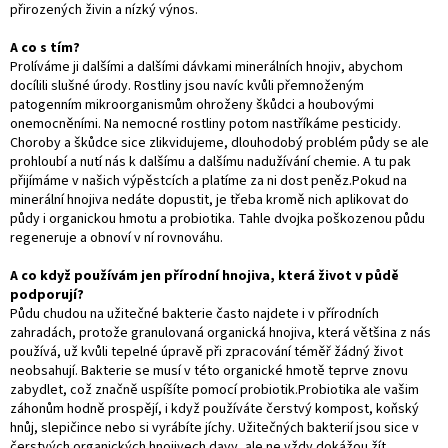
přirozených živin a nízký výnos.
A co s tím?
Prolíváme ji dalšími a dalšími dávkami minerálních hnojiv, abychom
docílili slušné úrody. Rostliny jsou navíc kvůli přemnoženým
patogenním mikroorganismům ohroženy škůdci a houbovými
onemocněními. Na nemocné rostliny potom nastříkáme pesticidy.
Choroby a škůdce sice zlikvidujeme, dlouhodobý problém půdy se ale
prohloubí a nutí nás k dalšímu a dalšímu nadužívání chemie. A tu pak
přijímáme v našich výpěstcích a platíme za ni dost peněz.Pokud na
minerální hnojiva nedáte dopustit, je třeba kromě nich aplikovat do
půdy i organickou hmotu a probiotika. Tahle dvojka poškozenou půdu
regeneruje a obnoví v ní rovnováhu.
A co když používám jen přírodní hnojiva, která život v půdě
podporují?
Půdu chudou na užitečné bakterie často najdete i v přírodních
zahradách, protože granulovaná organická hnojiva, která většina z nás
používá, už kvůli tepelné úpravě při zpracování téměř žádný život
neobsahují. Bakterie se musí v této organické hmotě teprve znovu
zabydlet, což značně uspíšíte pomocí probiotik.Probiotika ale vašim
záhonům hodně prospějí, i když používáte čerstvý kompost, koňský
hnůj, slepičince nebo si vyrábíte jíchy. Užitečných bakterií jsou sice v
čerstvých organických hnojivech davy, ale ne vždy dokážou žít