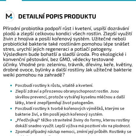
DETAILNÍ POPIS PRODUKTU
Přírodní probiotika podpoří růst i kvetení, uspíší dozrávání
plodů a zlepší celkovou kondici všech rostlin. Zlepší využití
živin z hnojiva a posílí kořenový systém. Užitečné neboli
probiotické bakterie také rostlinám pomohou lépe snášet
stres, urychlí jejich regeneraci a potlačí patogeny.
Výsledkem bude bohatší a sladší úroda. Pro ekologické i
konvenční pěstování, bez GMO, vědecky testované
účinky. Vhodné pro: zeleninu, trávník, dřeviny, keře, květiny,
drobné ovoce, bylinky a další rostliny Jak užitečné bakterie
weiki pomohou na zahradě?
Povzbudí rostliny k růstu, vitalitě a kvetení.
Zlepší zdraví a přirozenou obranyschopnost rostlin. Jsou
skvělou prevencí, protože vytvářejí kyselinu mléčnou a další
látky, které znepříjemňují život patogenům.
Povzbudí rostliny k tvorbě kořenových výměšků, kterými se
bakterie živí, a tím posílí jejich kořenový systém.
„Předžvýkají“ těžko stravitelné živiny do formy, kterou rostliny
dokáží snadno využít. Lepší výživa má pozitivní vliv na plodnost.
Zpomalí případný nástup nemoci, zmírní její průběh. Rostlinky se