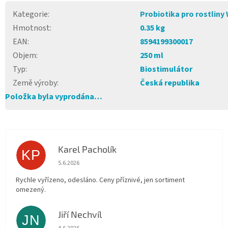
Kategorie
:
Probiotika pro rostliny
Hmotnost
:
0.35 kg
EAN
:
8594199300017
Objem
:
250 ml
Typ
:
Biostimulátor
Země výroby
:
Česká republika
Položka byla vyprodána…
Karel Pacholík
KP
Hodnocení obchodu je 4 z 5 hvězdiček.
5.6.2026
Rychle vyřízeno, odesláno. Ceny příznivé, jen sortiment
omezený.
Jiří Nechvíl
JN
Hodnocení obchodu je 5 z 5 hvězdiček.