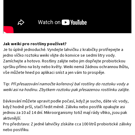
Jak weiki pro rostliny používat?
Je to úplně jednoduché. Vyndejte lahvičku z krabičky protřepejte a
jedno víčko roztoku weiki vlijte do konvice se sedmi litry vody.
Zamíchejte a hotovo. Rostliny zalijte nebo jim dopřejte probiotickou
spršku přímo na listy nebo květy. Weiki nemá žádnou ochrannou lhůtu,
vše můžete hned po aplikaci sníst a jen vám to prospěje.
Tip:
Při přesazování namočte kořenový bal rostliny do roztoku vody a
weiki asi na hodinu. Zbytkem roztoku pak přesazenou rostlinku zalijte.
Dávkování můžete upravit podle počasí, když je sucho, dáte víc vody,
když hodně prší, stačí ředit méně. Zálivku nebo postřik opakujte asi
jednou za 10 až 14 dní. Mikroorganismy totiž mají rády vlhko, jsou pak
aktivnější.
Pro představu: Z jedné lahvičky získáte cca 100 litrů probiotické zálivky
nebo postřiku.