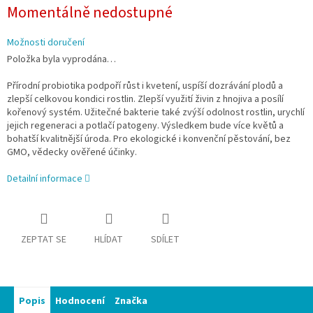
Měrná
Momentálně nedostupné
cena:
Možnosti doručení
Položka byla vyprodána…
Přírodní probiotika podpoří růst i kvetení, uspíší dozrávání plodů a
zlepší celkovou kondici rostlin. Zlepší využití živin z hnojiva a posílí
kořenový systém. Užitečné bakterie také zvýší odolnost rostlin, urychlí
jejich regeneraci a potlačí patogeny. Výsledkem bude více květů a
bohatší kvalitnější úroda. Pro ekologické i konvenční pěstování, bez
GMO, vědecky ověřené účinky.
Detailní informace
ZEPTAT SE
HLÍDAT
SDÍLET
Popis
Hodnocení
Značka