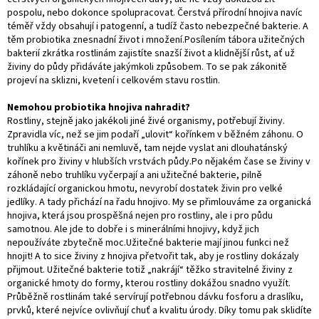
pospolu, nebo dokonce spolupracovat. Čerstvá přírodní hnojiva navíc
téměř vždy obsahují i patogenní, a tudíž často nebezpečné bakterie. A
těm probiotika znesnadní život i množení.Posílením tábora užitečných
bakterií zkrátka rostlinám zajistíte snazší život a klidnější růst, ať už
živiny do půdy přidáváte jakýmkoli způsobem. To se pak zákonitě
projeví na sklizni, kvetení i celkovém stavu rostlin.
Nemohou probiotika hnojiva nahradit?
Rostliny, stejně jako jakékoli jiné živé organismy, potřebují živiny.
Zpravidla víc, než se jim podaří „ulovit“ kořínkem v běžném záhonu. O
truhlíku a květináči ani nemluvě, tam nejde vyslat ani dlouhatánský
kořínek pro živiny v hlubších vrstvách půdy.Po nějakém čase se živiny v
záhoně nebo truhlíku vyčerpají a ani užitečné bakterie, pilně
rozkládající organickou hmotu, nevyrobí dostatek živin pro velké
jedlíky. A tady přichází na řadu hnojivo. My se přimlouváme za organická
hnojiva, která jsou prospěšná nejen pro rostliny, ale i pro půdu
samotnou. Ale jde to dobře i s minerálními hnojivy, když jich
nepoužíváte zbytečně moc.Užitečné bakterie mají jinou funkci než
hnojit! A to sice živiny z hnojiva přetvořit tak, aby je rostliny dokázaly
přijmout. Užitečné bakterie totiž „nakrájí“ těžko stravitelné živiny z
organické hmoty do formy, kterou rostliny dokážou snadno využít.
Průběžně rostlinám také servírují potřebnou dávku fosforu a draslíku,
prvků, které nejvíce ovlivňují chuť a kvalitu úrody. Díky tomu pak sklidíte