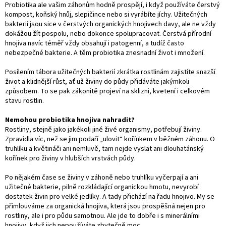
Probiotika ale vašim záhonům hodně prospějí, i když používáte čerstvý
kompost, koňský hnůj, slepičince nebo si vyrábíte jíchy. Užitečných
bakterií jsou sice v čerstvých organických hnojivech davy, ale ne vždy
dokážou žít pospolu, nebo dokonce spolupracovat. Čerstvá přírodní
hnojiva navíc téměř vždy obsahují i patogenní, a tudíž často
nebezpečné bakterie. A těm probiotika znesnadní život i množení.
Posílením tábora užitečných bakterií zkrátka rostlinám zajistíte snazší
život a klidnější růst, ať už živiny do půdy přidáváte jakýmkoli
způsobem. To se pak zákonitě projeví na sklizni, kvetení i celkovém
stavu rostlin.
Nemohou probiotika hnojiva nahradit?
Rostliny, stejně jako jakékoli jiné živé organismy, potřebují živiny.
Zpravidla víc, než se jim podaří „ulovit“ kořínkem v běžném záhonu. O
truhlíku a květináči ani nemluvě, tam nejde vyslat ani dlouhatánský
kořínek pro živiny v hlubších vrstvách půdy.
Po nějakém čase se živiny v záhoně nebo truhlíku vyčerpají a ani
užitečné bakterie, pilně rozkládající organickou hmotu, nevyrobí
dostatek živin pro velké jedlíky. A tady přichází na řadu hnojivo. My se
přimlouváme za organická hnojiva, která jsou prospěšná nejen pro
rostliny, ale i pro půdu samotnou. Ale jde to dobře i s minerálními
hnojivy, když jich nepoužíváte zbytečně moc.