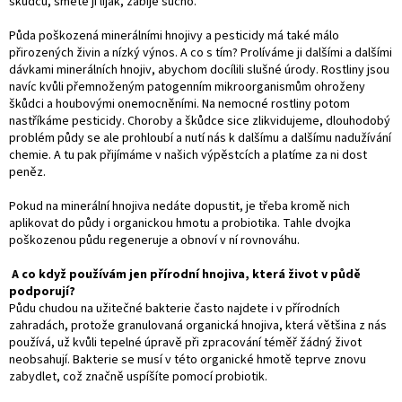
škůdců, smete ji liják, zabije sucho.
Půda poškozená minerálními hnojivy a pesticidy má také málo
přirozených živin a nízký výnos. A co s tím? Prolíváme ji dalšími a dalšími
dávkami minerálních hnojiv, abychom docílili slušné úrody. Rostliny jsou
navíc kvůli přemnoženým patogenním mikroorganismům ohroženy
škůdci a houbovými onemocněními. Na nemocné rostliny potom
nastříkáme pesticidy. Choroby a škůdce sice zlikvidujeme, dlouhodobý
problém půdy se ale prohloubí a nutí nás k dalšímu a dalšímu nadužívání
chemie. A tu pak přijímáme v našich výpěstcích a platíme za ni dost
peněz.
Pokud na minerální hnojiva nedáte dopustit, je třeba kromě nich
aplikovat do půdy i organickou hmotu a probiotika. Tahle dvojka
poškozenou půdu regeneruje a obnoví v ní rovnováhu.
A co když používám jen přírodní hnojiva, která život v půdě
podporují?
Půdu chudou na užitečné bakterie často najdete i v přírodních
zahradách, protože granulovaná organická hnojiva, která většina z nás
používá, už kvůli tepelné úpravě při zpracování téměř žádný život
neobsahují. Bakterie se musí v této organické hmotě teprve znovu
zabydlet, což značně uspíšíte pomocí probiotik.