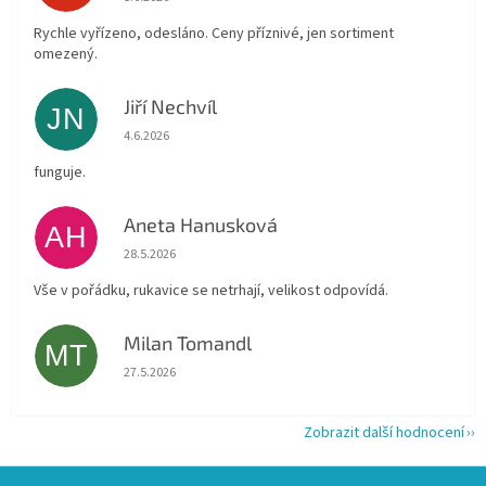
Rychle vyřízeno, odesláno. Ceny příznivé, jen sortiment
omezený.
Jiří Nechvíl
JN
Hodnocení obchodu je 5 z 5 hvězdiček.
4.6.2026
funguje.
Aneta Hanusková
AH
Hodnocení obchodu je 5 z 5 hvězdiček.
28.5.2026
Vše v pořádku, rukavice se netrhají, velikost odpovídá.
Milan Tomandl
MT
Hodnocení obchodu je 5 z 5 hvězdiček.
27.5.2026
Zobrazit další hodnocení
Z