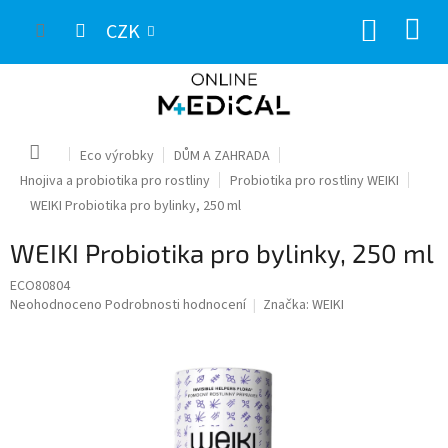
Přejít
NÁKUP
na
CZK
obsah
KOŠÍK
Domů
Eco výrobky
DŮM A ZAHRADA
Hnojiva a probiotika pro rostliny
Probiotika pro rostliny WEIKI
WEIKI Probiotika pro bylinky, 250 ml
WEIKI Probiotika pro bylinky, 250 ml
ECO80804
Průměrné
Neohodnoceno
Podrobnosti hodnocení
Značka:
WEIKI
hodnocení
produktu
je
0,0
z
5
hvězdiček.