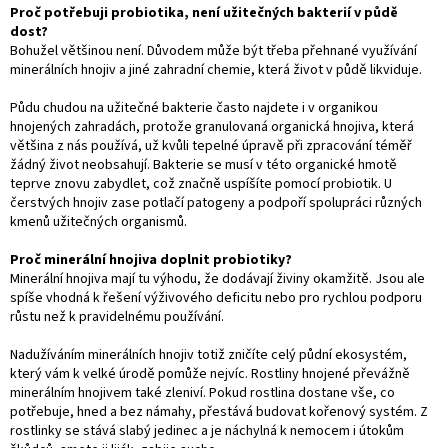
Proč potřebuji probiotika, není užitečných bakterií v půdě
dost?
Bohužel většinou není. Důvodem může být třeba přehnané využívání
minerálních hnojiv a jiné zahradní chemie, která život v půdě likviduje.
Půdu chudou na užitečné bakterie často najdete i v organikou
hnojených zahradách, protože granulovaná organická hnojiva, která
většina z nás používá, už kvůli tepelné úpravě při zpracování téměř
žádný život neobsahují. Bakterie se musí v této organické hmotě
teprve znovu zabydlet, což značně uspíšíte pomocí probiotik. U
čerstvých hnojiv zase potlačí patogeny a podpoří spolupráci různých
kmenů užitečných organismů.
Proč minerální hnojiva doplnit probiotiky?
Minerální hnojiva mají tu výhodu, že dodávají živiny okamžitě. Jsou ale
spíše vhodná k řešení výživového deficitu nebo pro rychlou podporu
růstu než k pravidelnému používání.
Nadužíváním minerálních hnojiv totiž zničíte celý půdní ekosystém,
který vám k velké úrodě pomůže nejvíc. Rostliny hnojené převážně
minerálním hnojivem také zleniví. Pokud rostlina dostane vše, co
potřebuje, hned a bez námahy, přestává budovat kořenový systém. Z
rostlinky se stává slabý jedinec a je náchylná k nemocem i útokům