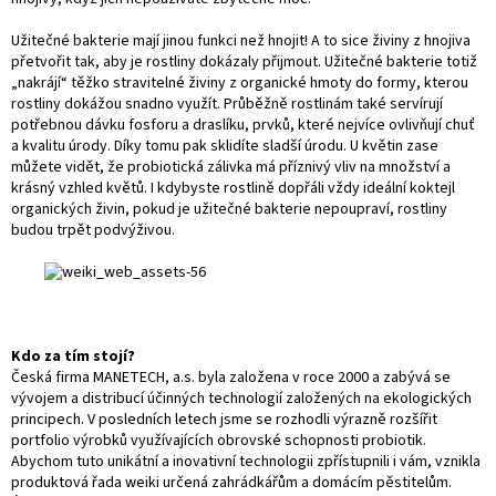
Užitečné bakterie mají jinou funkci než hnojit! A to sice živiny z hnojiva
přetvořit tak, aby je rostliny dokázaly přijmout. Užitečné bakterie totiž
„nakrájí“ těžko stravitelné živiny z organické hmoty do formy, kterou
rostliny dokážou snadno využít. Průběžně rostlinám také servírují
potřebnou dávku fosforu a draslíku, prvků, které nejvíce ovlivňují chuť
a kvalitu úrody. Díky tomu pak sklidíte sladší úrodu. U květin zase
můžete vidět, že probiotická zálivka má příznivý vliv na množství a
krásný vzhled květů. I kdybyste rostlině dopřáli vždy ideální koktejl
organických živin, pokud je užitečné bakterie nepoupraví, rostliny
budou trpět podvýživou.
Kdo za tím stojí?
Česká firma MANETECH, a.s. byla založena v roce 2000 a zabývá se
vývojem a distribucí účinných technologií založených na ekologických
principech. V posledních letech jsme se rozhodli výrazně rozšířit
portfolio výrobků využívajících obrovské schopnosti probiotik.
Abychom tuto unikátní a inovativní technologii zpřístupnili i vám, vznikla
produktová řada weiki určená zahrádkářům a domácím pěstitelům.