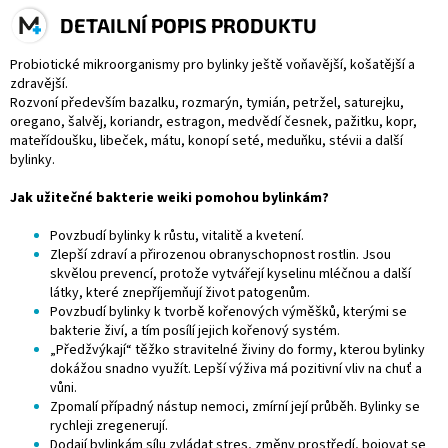
DETAILNÍ POPIS PRODUKTU
Probiotické mikroorganismy pro bylinky ještě voňavější, košatější a
zdravější.
Rozvoní především bazalku, rozmarýn, tymián, petržel, saturejku,
oregano, šalvěj, koriandr, estragon, medvědí česnek, pažitku, kopr,
mateřídoušku, libeček, mátu, konopí seté, meduňku, stévii a další
bylinky.
Jak užitečné bakterie weiki pomohou bylinkám?
Povzbudí bylinky k růstu, vitalitě a kvetení.
Zlepší zdraví a přirozenou obranyschopnost rostlin. Jsou
skvělou prevencí, protože vytvářejí kyselinu mléčnou a další
látky, které znepříjemňují život patogenům.
Povzbudí bylinky k tvorbě kořenových výměšků, kterými se
bakterie živí, a tím posílí jejich kořenový systém.
„Předžvýkají“ těžko stravitelné živiny do formy, kterou bylinky
dokážou snadno využít. Lepší výživa má pozitivní vliv na chuť a
vůni.
Zpomalí případný nástup nemoci, zmírní její průběh. Bylinky se
rychleji zregenerují.
Dodají bylinkám sílu zvládat stres, změny prostředí, bojovat se