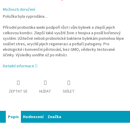
Možnosti doručení
Položka byla vyprodána…
Přírodní probiotika weiki podpoří růst i vůni bylinek a zlepší jejich
celkovou kondici. Zlepší také využití živin z hnojiva a posílí kořenový
systém. Užitečné neboli probiotické bakterie bylinkám pomohou lépe
snášet stres, urychlí jejich regeneraci a potlačí patogeny. Pro
ekologické i konvenční pěstování, bez GMO, vědecky testované
účinky. Výsledky uvidíte už po měsíci.
Detailní informace
ZEPTAT SE
HLÍDAT
SDÍLET
Popis
Hodnocení
Značka