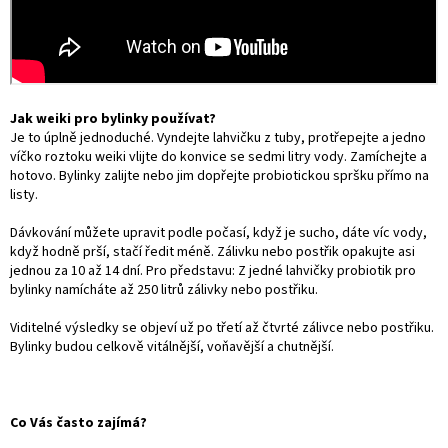
Jak weiki pro bylinky používat?
Je to úplně jednoduché. Vyndejte lahvičku z tuby, protřepejte a jedno
víčko roztoku weiki vlijte do konvice se sedmi litry vody. Zamíchejte a
hotovo. Bylinky zalijte nebo jim dopřejte probiotickou spršku přímo na
listy.
Dávkování můžete upravit podle počasí, když je sucho, dáte víc vody,
když hodně prší, stačí ředit méně. Zálivku nebo postřik opakujte asi
jednou za 10 až 14 dní. Pro představu: Z jedné lahvičky probiotik pro
bylinky namícháte až 250 litrů zálivky nebo postřiku.
Viditelné výsledky se objeví už po třetí až čtvrté zálivce nebo postřiku.
Bylinky budou celkově vitálnější, voňavější a chutnější.
Co Vás často zajímá?