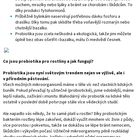
suchem, mrazíky nebo lijáky a bránit se chorobám i škůdcům. To
díky produkci fytohormonů.
Průběžně bylinkám naservírují potřebnou dávku fosforu a
draslíku. Díky tomu pak sklidíte třeba voňavější rozmarýn nebo
chutnější bazalku.
Probiotika jsou zcela neškodná a ekologická, takže jimi můžete
úplně bez obav ošetřit i bazalku, mátu či medvědí česnek.
Co jsou probiotika pro rostliny a jak fungují?
Probiotika jsou nyní světovým trendem nejen ve výživě, ale i
v přírodním pěstování.
Všech možných mikroorganismů máme v těle víc než vlastních lidských
buněk. Pokud převažují ty užitečné (probiotické), jsme odolnější, máme
lepší náladu, zažívání i imunitu. Blahodárný vliv probiotik na lidské tělo
ostatně v poslední době potvrzuje stále více vědeckých studií.
Ale napadlo vás někdy, že to samé platí u rostlin? Díky probiotickým
bakteriím rostliny lépe zakoření, dokáží využít mnohem víc živin z půdy,
více porostou i pokvetou, takže se dokážou se lépe bránit nemocem,
škůdcům i výkyvům počasí. Užitečné mikroorganismy pilně rozkládají