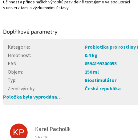
Účinnost a přínos našich výrobků pravidelně testujeme ve spolupráci
s univerzitami a výzkumnými ústavy.
Doplňkové parametry
Kategorie
:
Probiotika pro rostliny
Hmotnost
:
0.4 kg
EAN
:
8594199300055
Objem
:
250 ml
Typ
:
Biostimulátor
Země výroby
:
Česká republika
Položka byla vyprodána…
Karel Pacholík
KP
Hodnocení obchodu je 4 z 5 hvězdiček.
5.6.2026