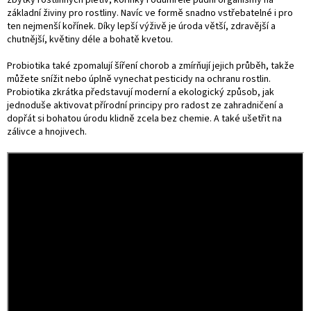
zbytky rostlinných pletiv, kořínky i odumřelé půdní organismy na
základní živiny pro rostliny. Navíc ve formě snadno vstřebatelné i pro
ten nejmenší kořínek. Díky lepší výživě je úroda větší, zdravější a
chutnější, květiny déle a bohatě kvetou.
Probiotika také zpomalují šíření chorob a zmírňují jejich průběh, takže
můžete snížit nebo úplně vynechat pesticidy na ochranu rostlin.
Probiotika zkrátka představují moderní a ekologický způsob, jak
jednoduše aktivovat přírodní principy pro radost ze zahradničení a
dopřát si bohatou úrodu klidně zcela bez chemie. A také ušetřit na
zálivce a hnojivech.