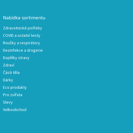
á
p
a
Nabídka sortimentu
t
Zdravotnické potřeby
í
COVID a ostatní testy
Roušky a respirátory
Dezinfekce a drogerie
Doplňky stravy
Zdraví
Části těla
Dárky
Eco produkty
Pro zvířata
Slevy
Velkoobchod