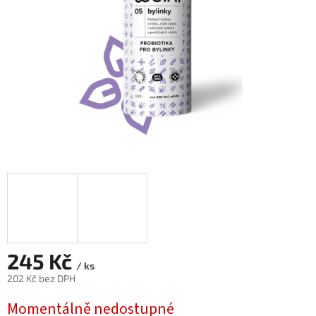
245 Kč
/ ks
202 Kč bez DPH
Měrná
Momentálně nedostupné
cena: