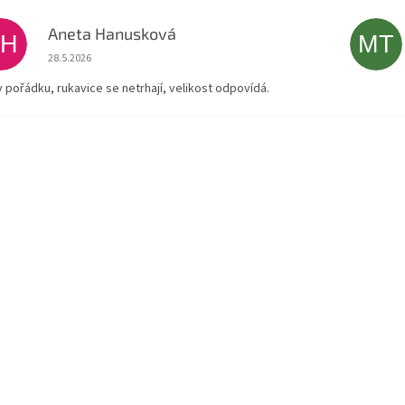
Aneta Hanusková
AH
MT
Hodnocení obchodu je 5 z 5 hvězdiček.
28.5.2026
v pořádku, rukavice se netrhají, velikost odpovídá.