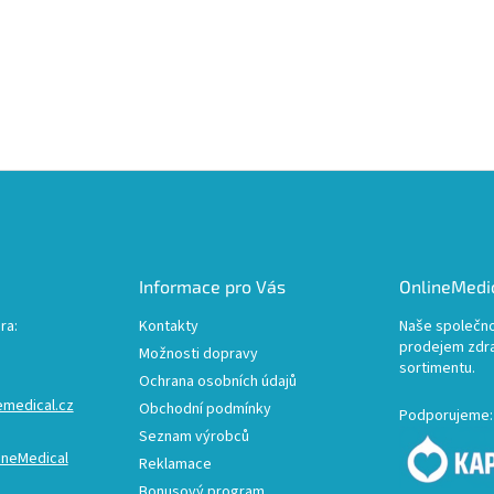
Informace pro Vás
OnlineMedic
ra:
Kontakty
Naše společno
prodejem zdr
Možnosti dopravy
sortimentu.
Ochrana osobních údajů
emedical.cz
Obchodní podmínky
Podporujeme:
Seznam výrobců
ineMedical
Reklamace
Bonusový program