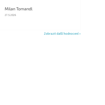
Milan Tomandl
Hodnocení obchodu je 5 z 5 hvězdiček.
27.5.2026
Zobrazit další hodnocení