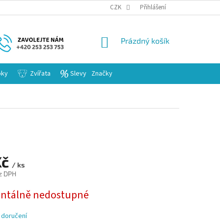
KARIERA
CZK
Přihlášení
NÁKUPNÍ
Prázdný košík
KOŠÍK
bky
Zvířata
Slevy
Značky
Kč
/ ks
z DPH
tálně nedostupné
 doručení