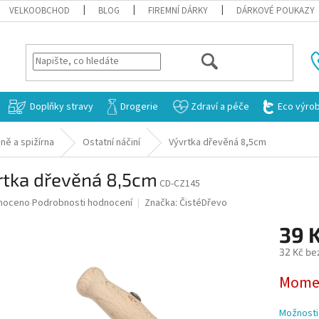
VELKOOBCHOD
BLOG
FIREMNÍ DÁRKY
DÁRKOVÉ POUKAZY
HLEDAT
Doplňky stravy
Drogerie
Zdraví a péče
Eco výro
ně a spižírna
Ostatní náčiní
Vývrtka dřevěná 8,5cm
rtka dřevěná 8,5cm
CD-CZ145
né
noceno
Podrobnosti hodnocení
Značka:
ČistéDřevo
ní
39 
u
32 Kč be
Měrná
Momen
cena:
ek.
Možnosti