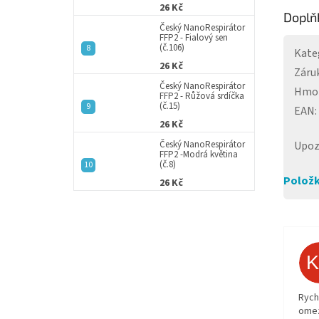
26 Kč
Doplň
Český NanoRespirátor
FFP2 - Fialový sen
(č.106)
Kate
26 Kč
Záru
Český NanoRespirátor
Hmo
FFP2 - Růžová srdíčka
(č.15)
EAN
:
26 Kč
Upoz
Český NanoRespirátor
FFP2 -Modrá květina
(č.8)
Položk
26 Kč
Rych
ome