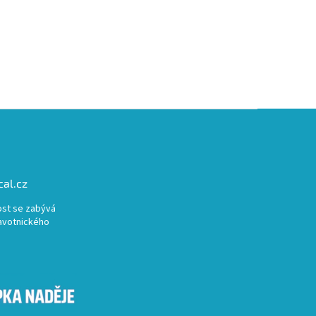
al.cz
st se zabývá
avotnického