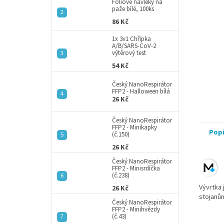
a
Fóliové návleky na
paže bílé, 100ks
n
86 Kč
e
l
1x 3v1 Chřipka
A/B/SARS-CoV-2
výtěrový test
54 Kč
Český NanoRespirátor
FFP2 - Halloween bílá
26 Kč
Český NanoRespirátor
FFP2 - Minikapky
Pop
(č.150)
26 Kč
Český NanoRespirátor
FFP2 - Minisrdíčka
(č.238)
Vývrtka 
26 Kč
stojanů
Český NanoRespirátor
FFP2 - Minihvězdy
(č.43)