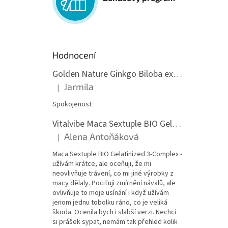
Hodnocení
Golden Nature Ginkgo Biloba extrakt 50:1 60mg, 100 kapslí
Jarmila
|
Hodnocení produktu je 5 z 5 hvězdiček.
Spokojenost
Vitalvibe Maca Sextuple BIO Gelatinized 3-Complex, 60 kapslí
Alena Antoňáková
|
Hodnocení produktu je 5 z 5 hvězdiček.
Maca Sextuple BIO Gelatinized 3-Complex -
užívám krátce, ale oceňuji, že mi
neovlivňuje trávení, co mi jiné výrobky z
macy dělaly. Pociťuji zmírnění návalů, ale
ovlivňuje to moje usínání i když užívám
jenom jednu tobolku ráno, co je veliká
škoda. Ocenila bych i slabší verzi. Nechci
si prášek sypat, nemám tak přehled kolik