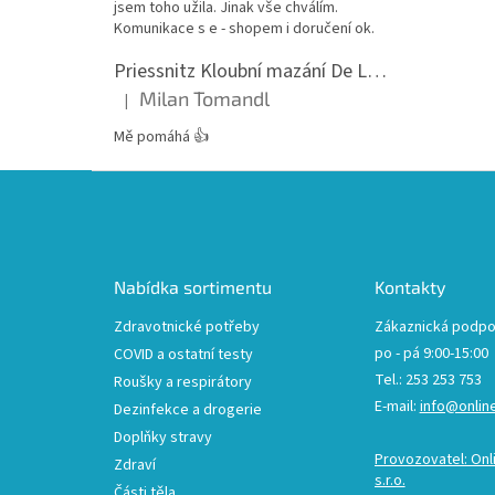
jsem toho užila. Jinak vše chválím.
Komunikace s e - shopem i doručení ok.
Priessnitz Kloubní mazání De Luxe, 200ml
Milan Tomandl
|
Hodnocení produktu je 5 z 5 hvězdiček.
Mě pomáhá 👍
Z
á
p
a
t
Nabídka sortimentu
Kontakty
í
Zdravotnické potřeby
Zákaznická podpo
po - pá 9:00-15:00
COVID a ostatní testy
Tel.: 253 253 753
Roušky a respirátory
E-mail:
info@onlin
Dezinfekce a drogerie
Doplňky stravy
Provozovatel: Onl
Zdraví
s.r.o.
Části těla