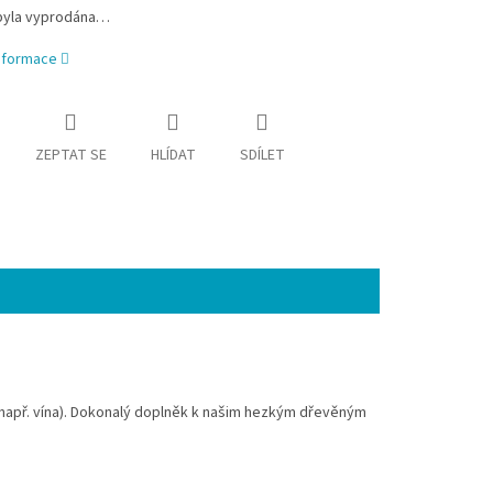
byla vyprodána…
informace
ZEPTAT SE
HLÍDAT
SDÍLET
 (např. vína). Dokonalý doplněk k našim hezkým dřevěným