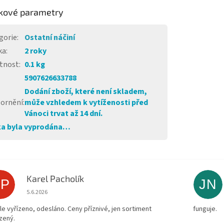
kové parametry
gorie
:
Ostatní náčiní
ka
:
2 roky
tnost
:
0.1 kg
5907626633788
Dodání zboží, které není skladem,
ornění
:
může vzhledem k vytíženosti před
Vánoci trvat až 14 dní.
a byla vyprodána…
Karel Pacholík
KP
JN
Hodnocení obchodu je 4 z 5 hvězdiček.
5.6.2026
le vyřízeno, odesláno. Ceny příznivé, jen sortiment
funguje.
zený.