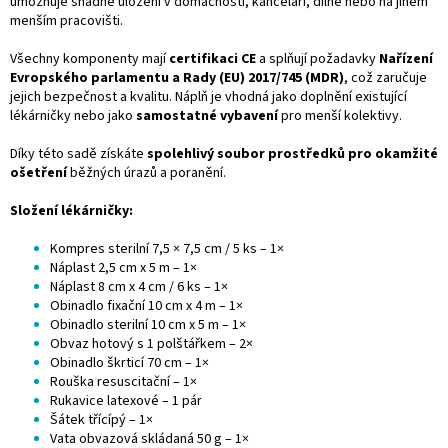
umožňuje snadné uložení v domácnosti, kanceláři, dílně nebo na jiném
menším pracovišti.
Všechny komponenty mají
certifikaci CE
a splňují požadavky
Nařízení
Evropského parlamentu a Rady (EU) 2017/745 (MDR)
, což zaručuje
jejich bezpečnost a kvalitu. Náplň je vhodná jako doplnění existující
lékárničky nebo jako
samostatné vybavení
pro menší kolektivy.
Díky této sadě získáte
spolehlivý soubor prostředků pro okamžité
ošetření
běžných úrazů a poranění.
Složení lékárničky:
Kompres sterilní 7,5 × 7,5 cm / 5 ks – 1×
Náplast 2,5 cm x 5 m – 1×
Náplast 8 cm x 4 cm / 6 ks – 1×
Obinadlo fixační 10 cm x 4 m – 1×
Obinadlo sterilní 10 cm x 5 m – 1×
Obvaz hotový s 1 polštářkem – 2×
Obinadlo škrticí 70 cm – 1×
Rouška resuscitační – 1×
Rukavice latexové – 1 pár
Šátek třícípý – 1×
Vata obvazová skládaná 50 g – 1×