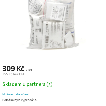
hvězdiček.
309 Kč
/ ks
255 Kč bez DPH
Měrná
Skladem u partnera
cena:
Možnosti doručení
Položka byla vyprodána…