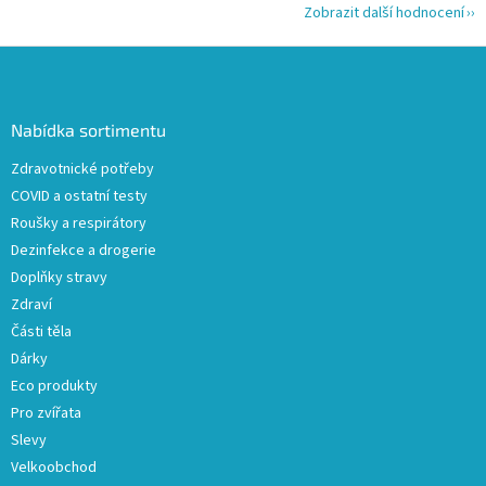
Zobrazit další hodnocení
Z
á
p
a
Nabídka sortimentu
t
Zdravotnické potřeby
í
COVID a ostatní testy
Roušky a respirátory
Dezinfekce a drogerie
Doplňky stravy
Zdraví
Části těla
Dárky
Eco produkty
Pro zvířata
Slevy
Velkoobchod