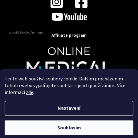
Vytvořil Shoptet Premium
Affiliate program
Tento web používá soubory cookie. Dalším procházením
Copyright 2025
OnlineMedical.cz
. Všechna práva
tohoto webu vyjadřujete souhlas s jejich používáním.. Více
vyhrazena.
informací
zde
.
Vytvořil a marketingově zajišťuje
HyperGroup.cz
Nastavení
Souhlasím