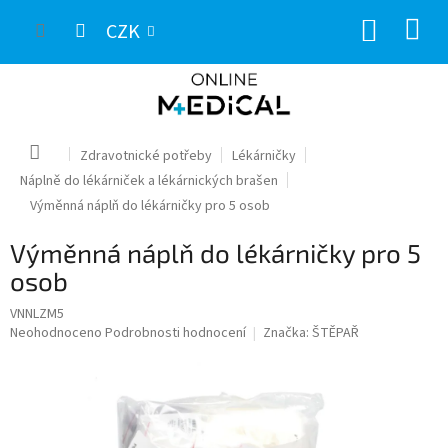
Přejít
NÁKUP
na
CZK
obsah
KOŠÍK
Domů
Zdravotnické potřeby
Lékárničky
Náplně do lékárniček a lékárnických brašen
Výměnná náplň do lékárničky pro 5 osob
Výměnná náplň do lékárničky pro 5
osob
VNNLZM5
Průměrné
Neohodnoceno
Podrobnosti hodnocení
Značka:
ŠTĚPAŘ
hodnocení
produktu
je
0,0
z
5