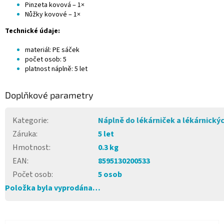
Pinzeta kovová – 1×
Nůžky kovové – 1×
Technické údaje:
materiál: PE sáček
počet osob: 5
platnost náplně: 5 let
Doplňkové parametry
Kategorie
:
Náplně do lékárniček a lékárnický
Záruka
:
5 let
Hmotnost
:
0.3 kg
EAN
:
8595130200533
Počet osob
:
5 osob
Položka byla vyprodána…