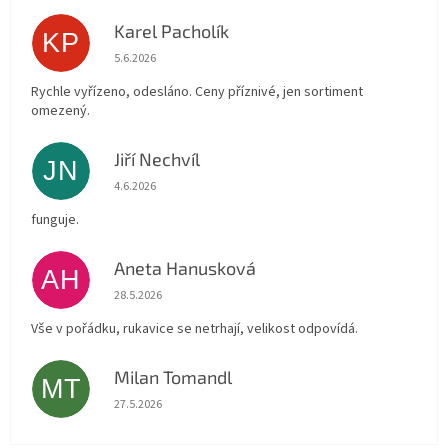
Karel Pacholík
KP
Hodnocení obchodu je 4 z 5 hvězdiček.
5.6.2026
Rychle vyřízeno, odesláno. Ceny příznivé, jen sortiment
omezený.
Jiří Nechvíl
JN
Hodnocení obchodu je 5 z 5 hvězdiček.
4.6.2026
funguje.
Aneta Hanusková
AH
Hodnocení obchodu je 5 z 5 hvězdiček.
28.5.2026
Vše v pořádku, rukavice se netrhají, velikost odpovídá.
Milan Tomandl
MT
Hodnocení obchodu je 5 z 5 hvězdiček.
27.5.2026