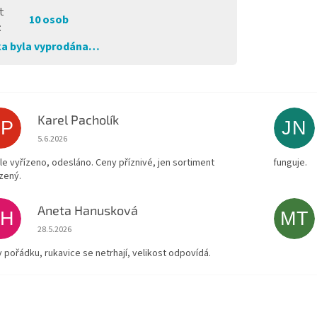
t
10 osob
:
a byla vyprodána…
Karel Pacholík
KP
JN
Hodnocení obchodu je 4 z 5 hvězdiček.
5.6.2026
le vyřízeno, odesláno. Ceny příznivé, jen sortiment
funguje.
zený.
Aneta Hanusková
AH
MT
Hodnocení obchodu je 5 z 5 hvězdiček.
28.5.2026
v pořádku, rukavice se netrhají, velikost odpovídá.