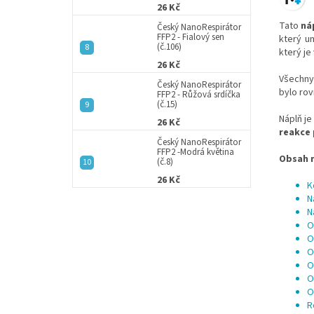
26 Kč
Tato
ná
Český NanoRespirátor
FFP2 - Fialový sen
který u
(č.106)
který je
26 Kč
Všechny
Český NanoRespirátor
bylo ro
FFP2 - Růžová srdíčka
(č.15)
Náplň j
26 Kč
reakce 
Český NanoRespirátor
FFP2 -Modrá květina
Obsah 
(č.8)
26 Kč
K
N
N
O
O
O
O
O
O
R