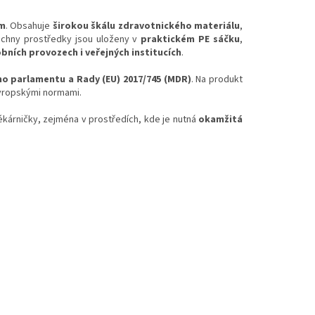
ám
. Obsahuje
širokou škálu zdravotnického materiálu
,
echny prostředky jsou uloženy v
praktickém PE sáčku
,
bních provozech i veřejných institucích
.
ho parlamentu a Rady (EU) 2017/745 (MDR)
. Na produkt
evropskými normami.
lékárničky, zejména v prostředích, kde je nutná
okamžitá