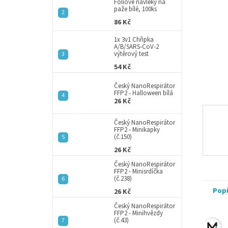
a
Fóliové návleky na
paže bílé, 100ks
n
86 Kč
e
l
1x 3v1 Chřipka
A/B/SARS-CoV-2
výtěrový test
54 Kč
Český NanoRespirátor
FFP2 - Halloween bílá
26 Kč
Český NanoRespirátor
FFP2 - Minikapky
(č.150)
26 Kč
Český NanoRespirátor
FFP2 - Minisrdíčka
(č.238)
Pop
26 Kč
Český NanoRespirátor
FFP2 - Minihvězdy
(č.43)