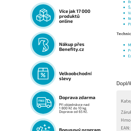
R
Š
Více jak 17 000
V
produktů
N
online
P
Technic
Nákup přes
M
Benefity.cz
P
E
Velkoobchodní
slevy
Doplň
Doprava zdarma
Kate
Při objednávce nad
1 800 Kč do 10 kg.
Záru
Doprava od 65 Kč.
Hmo
EAN
:
Bonusový program