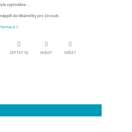
byla vyprodána…
nápplň do lékárničky pro 10 osob
informace
ZEPTAT SE
HLÍDAT
SDÍLET