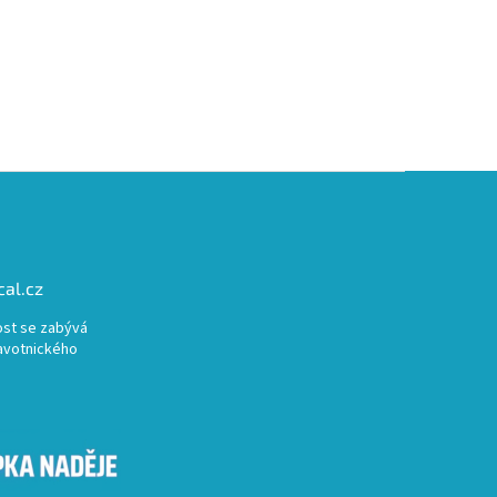
al.cz
st se zabývá
avotnického