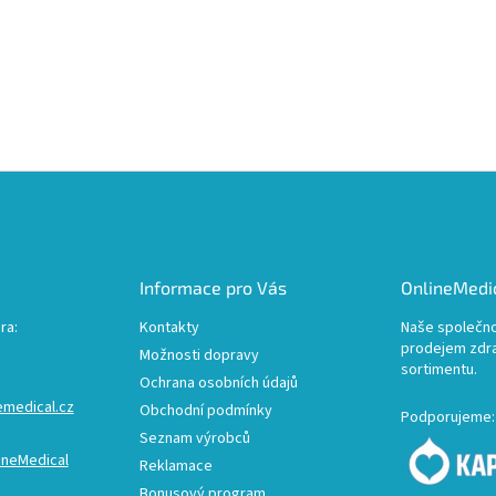
Informace pro Vás
OnlineMedic
ra:
Kontakty
Naše společno
prodejem zdr
Možnosti dopravy
sortimentu.
Ochrana osobních údajů
emedical.cz
Obchodní podmínky
Podporujeme:
Seznam výrobců
ineMedical
Reklamace
Bonusový program