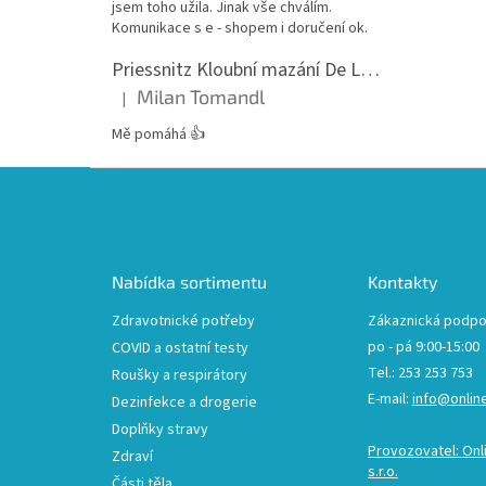
jsem toho užila. Jinak vše chválím.
Komunikace s e - shopem i doručení ok.
Priessnitz Kloubní mazání De Luxe, 200ml
Milan Tomandl
|
Hodnocení produktu je 5 z 5 hvězdiček.
Mě pomáhá 👍
Z
á
p
a
t
Nabídka sortimentu
Kontakty
í
Zdravotnické potřeby
Zákaznická podpo
po - pá 9:00-15:00
COVID a ostatní testy
Tel.: 253 253 753
Roušky a respirátory
E-mail:
info@onlin
Dezinfekce a drogerie
Doplňky stravy
Provozovatel: Onl
Zdraví
s.r.o.
Části těla