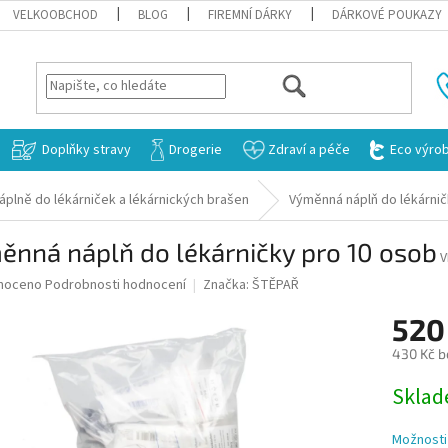
VELKOOBCHOD
BLOG
FIREMNÍ DÁRKY
DÁRKOVÉ POUKAZY
HLEDAT
Doplňky stravy
Drogerie
Zdraví a péče
Eco výro
áplně do lékárniček a lékárnických brašen
Výměnná náplň do lékárnič
nná náplň do lékárničky pro 10 osob
V
né
noceno
Podrobnosti hodnocení
Značka:
ŠTĚPAŘ
ní
520
u
430 Kč b
Měrná
Sklad
cena:
ek.
Možnosti