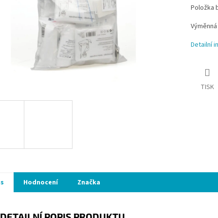
Položka 
Výměnná 
Detailní 
TISK
is
Hodnocení
Značka
DETAILNÍ POPIS PRODUKTU