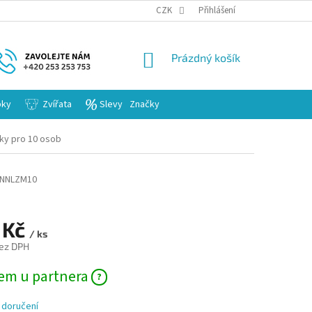
KARIERA
CZK
Přihlášení
NÁKUPNÍ
Prázdný košík
KOŠÍK
bky
Zvířata
Slevy
Značky
ky pro 10 osob
NNLZM10
 Kč
/ ks
ez DPH
em u partnera
 doručení