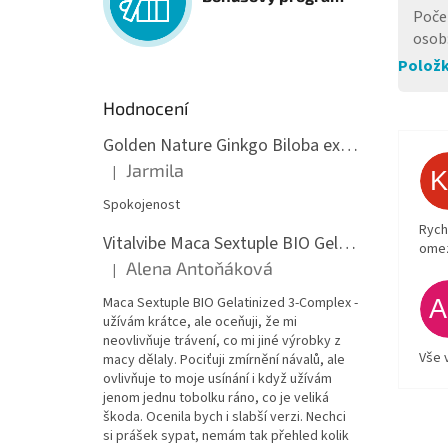
Poče
osob
Položk
Hodnocení
Golden Nature Ginkgo Biloba extrakt 50:1 60mg, 100 kapslí
Jarmila
|
Hodnocení produktu je 5 z 5 hvězdiček.
Spokojenost
Rych
Vitalvibe Maca Sextuple BIO Gelatinized 3-Complex, 60 kapslí
ome
Alena Antoňáková
|
Hodnocení produktu je 5 z 5 hvězdiček.
Maca Sextuple BIO Gelatinized 3-Complex -
užívám krátce, ale oceňuji, že mi
neovlivňuje trávení, co mi jiné výrobky z
Vše 
macy dělaly. Pociťuji zmírnění návalů, ale
ovlivňuje to moje usínání i když užívám
jenom jednu tobolku ráno, co je veliká
škoda. Ocenila bych i slabší verzi. Nechci
si prášek sypat, nemám tak přehled kolik