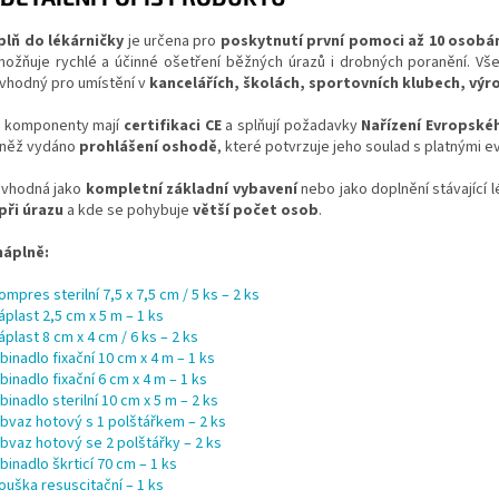
plň do lékárničky
je určena pro
poskytnutí první pomoci až 10 osob
možňuje rychlé a účinné ošetření běžných úrazů i drobných poranění. Vš
 vhodný pro umístění v
kancelářích, školách, sportovních klubech, výro
 komponenty mají
certifikaci CE
a splňují požadavky
Nařízení Evropské
vněž vydáno
prohlášení oshodě
, které potvrzuje jeho soulad s platnými 
e vhodná jako
kompletní základní vybavení
nebo jako doplnění stávající 
při úrazu
a kde se pohybuje
větší počet osob
.
náplně:
ompres sterilní 7,5 x 7,5 cm / 5 ks – 2 ks
áplast 2,5 cm x 5 m – 1 ks
áplast 8 cm x 4 cm / 6 ks – 2 ks
binadlo fixační 10 cm x 4 m – 1 ks
binadlo fixační 6 cm x 4 m – 1 ks
binadlo sterilní 10 cm x 5 m – 2 ks
bvaz hotový s 1 polštářkem – 2 ks
bvaz hotový se 2 polštářky – 2 ks
binadlo škrticí 70 cm – 1 ks
ouška resuscitační – 1 ks