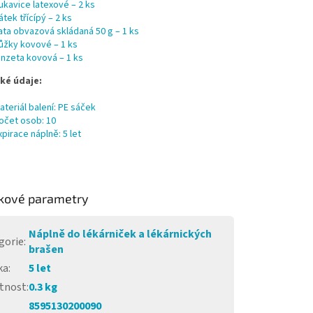
ukavice latexové – 2 ks
átek třícípý – 2 ks
ata obvazová skládaná 50 g – 1 ks
ůžky kovové – 1 ks
inzeta kovová – 1 ks
ké údaje:
ateriál balení: PE sáček
očet osob: 10
xpirace náplně: 5 let
kové parametry
Náplně do lékárniček a lékárnických
gorie
:
brašen
ka
:
5 let
tnost
:
0.3 kg
8595130200090