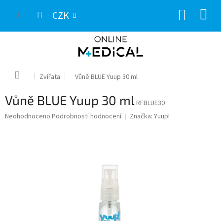
Přejít
NÁKUP
na
CZK
obsah
KOŠÍK
Domů
Zvířata
Vůně BLUE Yuup 30 ml
Vůně BLUE Yuup 30 ml
RFBLUE30
Průměrné
Neohodnoceno
Podrobnosti hodnocení
Značka:
Yuup!
hodnocení
produktu
je
0,0
z
5
hvězdiček.