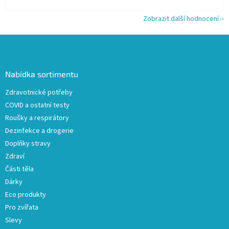
Zobrazit další hodnocení
Z
á
p
a
Nabídka sortimentu
t
Zdravotnické potřeby
í
COVID a ostatní testy
Roušky a respirátory
Dezinfekce a drogerie
Doplňky stravy
Zdraví
Části těla
Dárky
Eco produkty
Pro zvířata
Slevy