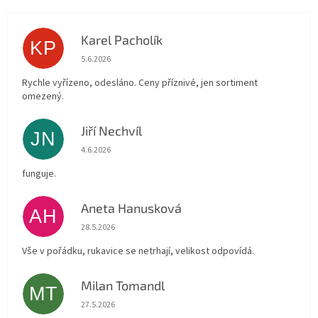
Karel Pacholík
KP
Hodnocení obchodu je 4 z 5 hvězdiček.
5.6.2026
Rychle vyřízeno, odesláno. Ceny příznivé, jen sortiment
omezený.
Jiří Nechvíl
JN
Hodnocení obchodu je 5 z 5 hvězdiček.
4.6.2026
funguje.
Aneta Hanusková
AH
Hodnocení obchodu je 5 z 5 hvězdiček.
28.5.2026
Vše v pořádku, rukavice se netrhají, velikost odpovídá.
Milan Tomandl
MT
Hodnocení obchodu je 5 z 5 hvězdiček.
27.5.2026