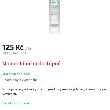
125 Kč
/ ks
103 Kč bez DPH
Měrná
Momentálně nedostupné
cena:
Možnosti doručení
Položka byla vyprodána…
Vůně pro psy a kočky s jemnými tóny mořských řas, konvalinky a
vetiveru.
Detailní informace