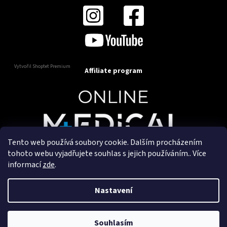
Vytvořil Shoptet Premium
Affiliate program
Tento web používá soubory cookie. Dalším procházením
Copyright 2025
OnlineMedical.cz
. Všechna práva
tohoto webu vyjadřujete souhlas s jejich používáním.. Více
vyhrazena.
informací
zde
.
Vytvořil a marketingově zajišťuje
HyperGroup.cz
Nastavení
Souhlasím