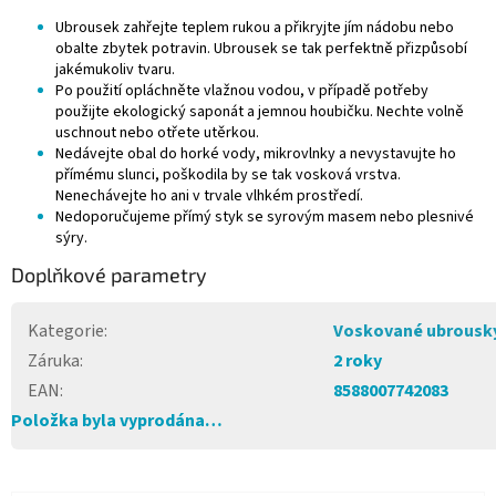
Ubrousek zahřejte teplem rukou a přikryjte jím nádobu nebo
obalte zbytek potravin. Ubrousek se tak perfektně přizpůsobí
jakémukoliv tvaru.
Po použití opláchněte vlažnou vodou, v případě potřeby
použijte ekologický saponát a jemnou houbičku. Nechte volně
uschnout nebo otřete utěrkou.
Nedávejte obal do horké vody, mikrovlnky a nevystavujte ho
přímému slunci, poškodila by se tak vosková vrstva.
Nenechávejte ho ani v trvale vlhkém prostředí.
Nedoporučujeme přímý styk se syrovým masem nebo plesnivé
sýry.
Doplňkové parametry
Kategorie
:
Voskované ubrousk
Záruka
:
2 roky
EAN
:
8588007742083
Položka byla vyprodána…