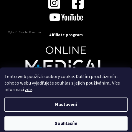
Vytvořil Shoptet Premium
Affiliate program
Tento web používá soubory cookie. Dalším procházením
Copyright 2025
OnlineMedical.cz
. Všechna práva
tohoto webu vyjadřujete souhlas s jejich používáním.. Více
vyhrazena.
informací
zde
.
Vytvořil a marketingově zajišťuje
HyperGroup.cz
Nastavení
Souhlasím