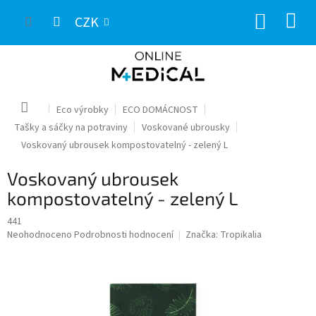
Přejít
NÁKUP
na
CZK
obsah
KOŠÍK
Domů
Eco výrobky
ECO DOMÁCNOST
Tašky a sáčky na potraviny
Voskované ubrousky
Voskovaný ubrousek kompostovatelný - zelený L
Voskovaný ubrousek
kompostovatelný - zelený L
441
Průměrné
Neohodnoceno
Podrobnosti hodnocení
Značka:
Tropikalia
hodnocení
produktu
je
0,0
z
5