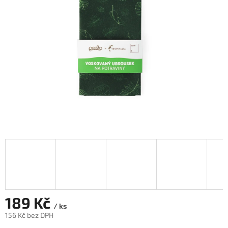
hvězdiček.
189 Kč
/ ks
156 Kč bez DPH