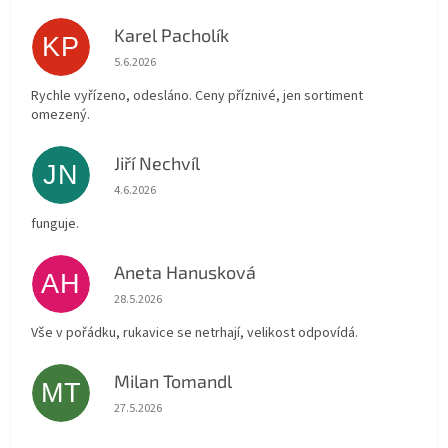
Karel Pacholík
KP
Hodnocení obchodu je 4 z 5 hvězdiček.
5.6.2026
Rychle vyřízeno, odesláno. Ceny příznivé, jen sortiment
omezený.
Jiří Nechvíl
JN
Hodnocení obchodu je 5 z 5 hvězdiček.
4.6.2026
funguje.
Aneta Hanusková
AH
Hodnocení obchodu je 5 z 5 hvězdiček.
28.5.2026
Vše v pořádku, rukavice se netrhají, velikost odpovídá.
Milan Tomandl
MT
Hodnocení obchodu je 5 z 5 hvězdiček.
27.5.2026