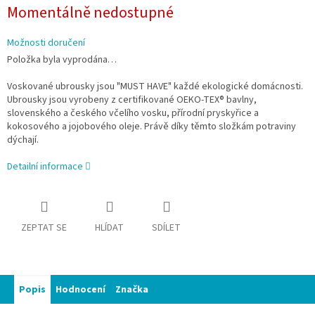
Měrná
Momentálně nedostupné
cena:
Možnosti doručení
Položka byla vyprodána…
Voskované ubrousky jsou "MUST HAVE" každé ekologické domácnosti.
Ubrousky jsou vyrobeny z certifikované OEKO-TEX® bavlny,
slovenského a českého včelího vosku, přírodní pryskyřice a
kokosového a jojobového oleje. Právě díky těmto složkám potraviny
dýchají.
Detailní informace
ZEPTAT SE
HLÍDAT
SDÍLET
Popis
Hodnocení
Značka