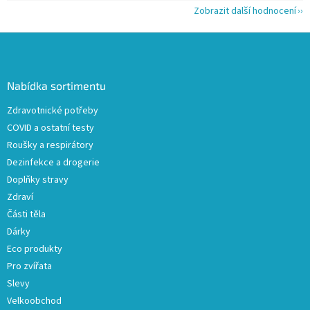
Zobrazit další hodnocení
Z
á
p
a
Nabídka sortimentu
t
Zdravotnické potřeby
í
COVID a ostatní testy
Roušky a respirátory
Dezinfekce a drogerie
Doplňky stravy
Zdraví
Části těla
Dárky
Eco produkty
Pro zvířata
Slevy
Velkoobchod