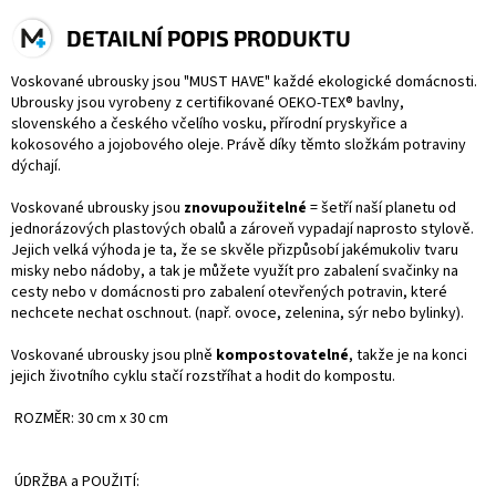
DETAILNÍ POPIS PRODUKTU
Voskované ubrousky jsou "MUST HAVE" každé ekologické domácnosti.
Ubrousky jsou vyrobeny z certifikované OEKO-TEX® bavlny,
slovenského a českého včelího vosku, přírodní pryskyřice a
kokosového a jojobového oleje. Právě díky těmto složkám potraviny
dýchají.
Voskované ubrousky jsou
znovupoužitelné
= šetří naší planetu od
jednorázových plastových obalů a zároveň vypadají naprosto stylově.
Jejich velká výhoda je ta, že se skvěle přizpůsobí jakémukoliv tvaru
misky nebo nádoby, a tak je můžete využít pro zabalení svačinky na
cesty nebo v domácnosti pro zabalení otevřených potravin, které
nechcete nechat oschnout. (např. ovoce, zelenina, sýr nebo bylinky).
Voskované ubrousky jsou plně
kompostovatelné
, takže je na konci
jejich životního cyklu stačí rozstříhat a hodit do kompostu.
ROZMĚR:
30 cm x 30 cm
ÚDRŽBA a POUŽITÍ: