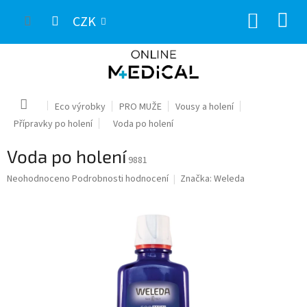
Přejít
NÁKUP
na
CZK
obsah
KOŠÍK
Domů
Eco výrobky
PRO MUŽE
Vousy a holení
Přípravky po holení
Voda po holení
Voda po holení
9881
Průměrné
Neohodnoceno
Podrobnosti hodnocení
Značka:
Weleda
hodnocení
produktu
je
0,0
z
5
hvězdiček.