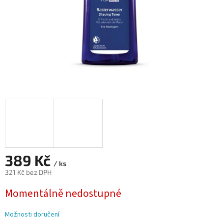
389 Kč
/ ks
321 Kč bez DPH
Měrná
Momentálně nedostupné
cena:
Možnosti doručení