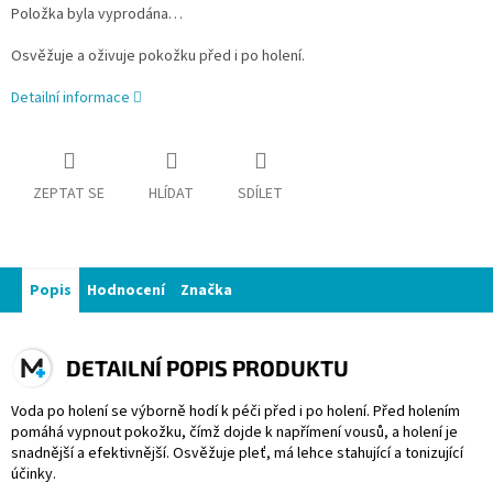
Položka byla vyprodána…
Osvěžuje a oživuje pokožku před i po holení.
Detailní informace
ZEPTAT SE
HLÍDAT
SDÍLET
Popis
Hodnocení
Značka
DETAILNÍ POPIS PRODUKTU
Voda po holení se výborně hodí k péči před i po holení. Před holením
pomáhá vypnout pokožku, čímž dojde k napřímení vousů, a holení je
snadnější a efektivnější. Osvěžuje pleť, má lehce stahující a tonizující
účinky.