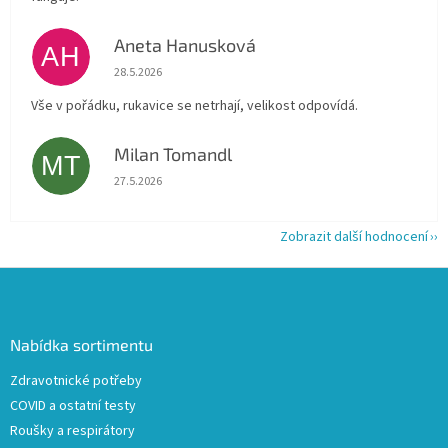
Aneta Hanusková
AH
Hodnocení obchodu je 5 z 5 hvězdiček.
28.5.2026
Vše v pořádku, rukavice se netrhají, velikost odpovídá.
Milan Tomandl
MT
Hodnocení obchodu je 5 z 5 hvězdiček.
27.5.2026
Zobrazit další hodnocení
Z
á
p
a
Nabídka sortimentu
t
Zdravotnické potřeby
í
COVID a ostatní testy
Roušky a respirátory