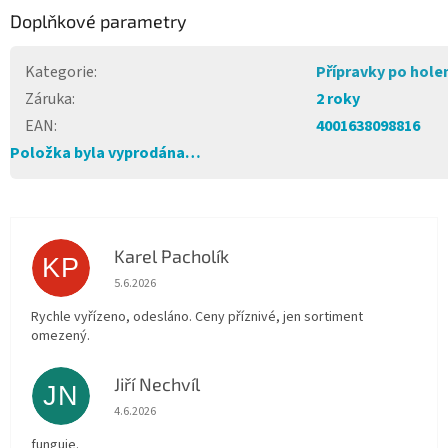
Doplňkové parametry
Kategorie
:
Přípravky po hole
Záruka
:
2 roky
EAN
:
4001638098816
Položka byla vyprodána…
Karel Pacholík
KP
Hodnocení obchodu je 4 z 5 hvězdiček.
5.6.2026
Rychle vyřízeno, odesláno. Ceny příznivé, jen sortiment
omezený.
Jiří Nechvíl
JN
Hodnocení obchodu je 5 z 5 hvězdiček.
4.6.2026
funguje.