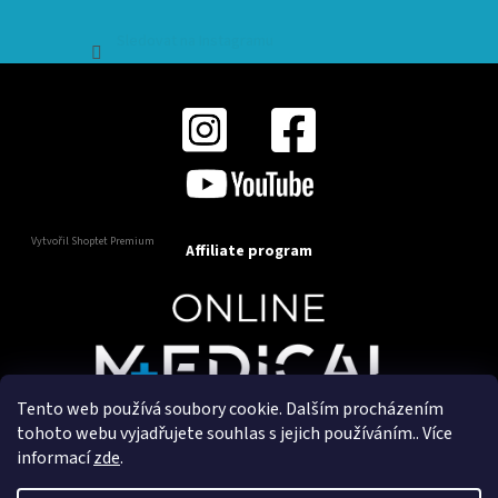
Sledovat na Instagramu
Vytvořil Shoptet Premium
Affiliate program
Tento web používá soubory cookie. Dalším procházením
Copyright 2025
OnlineMedical.cz
. Všechna práva
tohoto webu vyjadřujete souhlas s jejich používáním.. Více
vyhrazena.
informací
zde
.
Vytvořil a marketingově zajišťuje
HyperGroup.cz