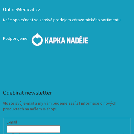
OnlineMedical.cz
Naše společnost se zabývá prodejem zdravotnického sortimentu.
Podporujeme:
Odebírat newsletter
Vložte svůj e-mail a my vám budeme zasílat informace o nových
produktech na našem e-shopu.
E-mail