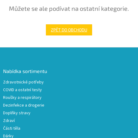
Můžete se ale podívat na ostatní kategorie.
ZPĚT DO OBCHODU
Z
á
p
a
Nabídka sortimentu
t
Zdravotnické potřeby
í
COVID a ostatní testy
Roušky a respirátory
Dezinfekce a drogerie
Doplňky stravy
Zdraví
Části těla
Dárky