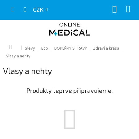
Přejít
NÁKUP
na
CZK
obsah
KOŠÍK
Domů
Slevy
Eco
DOPLŇKY STRAVY
Zdraví a krása
Vlasy a nehty
Vlasy a nehty
Produkty teprve připravujeme.