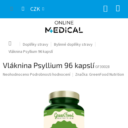
Přejít
NÁKUP
na
CZK
obsah
KOŠÍK
Domů
Doplňky stravy
Bylinné doplňky stravy
Vláknina Psyllium 96 kapslí
Vláknina Psyllium 96 kapslí
GF30028
Průměrné
Neohodnoceno
Podrobnosti hodnocení
Značka:
GreenFood Nutrition
hodnocení
produktu
je
0,0
z
5
hvězdiček.