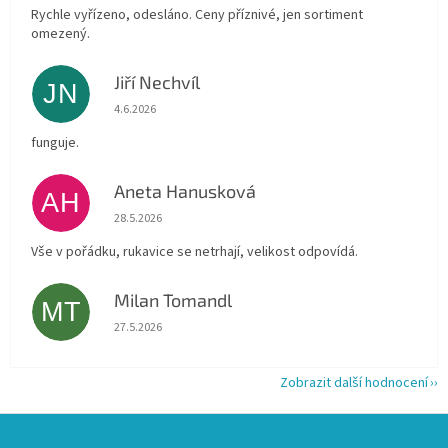
Rychle vyřízeno, odesláno. Ceny příznivé, jen sortiment
omezený.
Jiří Nechvíl
JN
Hodnocení obchodu je 5 z 5 hvězdiček.
4.6.2026
funguje.
Aneta Hanusková
AH
Hodnocení obchodu je 5 z 5 hvězdiček.
28.5.2026
Vše v pořádku, rukavice se netrhají, velikost odpovídá.
Milan Tomandl
MT
Hodnocení obchodu je 5 z 5 hvězdiček.
27.5.2026
Zobrazit další hodnocení
Z
á