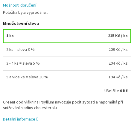
Možnosti doručení
Položka byla vyprodána…
Množstevní sleva
1 ks
215 Kč
/ ks
2 ks = sleva 3 %
209 Kč
/ ks
3 - 4 ks = sleva 5 %
204 Kč
/ ks
5 a více ks = sleva 10 %
194 Kč
/ ks
Ušetříte
0 Kč
GreenFood Vláknina Psyllium navozuje pocit sytosti a napomáhá při
snižování hladiny cholesterolu
Detailní informace