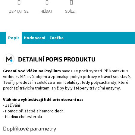
ZEPTAT SE
HLÍDAT
SDÍLET
Popis
Hodnocení
Značka
DETAILNÍ POPIS PRODUKTU
GreenFood Vláknina Psyllium
navozuje pocit sytosti. Při kontaktu s
vodou zvětší svůj objem a zpomaluje pohyb potravy v trávicí soustavě.
Tvoří ji především celulóza a hemicelulózy, tedy polysacharidy, které
prochází trávicím traktem, aniž by byly štěpeny trávicími enzymy.
Vlákninu vyhledávají lidé orientovaní na:
- Zažívání
- Pomoc při zácpě a hemoroidech
- Hladinu cholesterolu
Doplňkové parametry