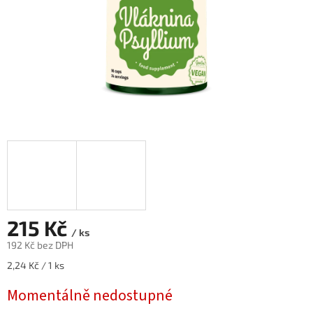
215 Kč
/ ks
192 Kč bez DPH
Měrná
2,24 Kč / 1 ks
cena:
Momentálně nedostupné