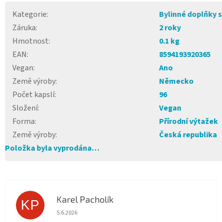
Kategorie
:
Bylinné doplňky 
Záruka
:
2 roky
Hmotnost
:
0.1 kg
EAN
:
8594193920365
Vegan
:
Ano
Země výroby
:
Německo
Počet kapslí
:
96
Složení
:
Vegan
Forma
:
Přírodní výtažek
Země výroby
:
Česká republika
Položka byla vyprodána…
Karel Pacholík
KP
Hodnocení obchodu je 4 z 5 hvězdiček.
5.6.2026