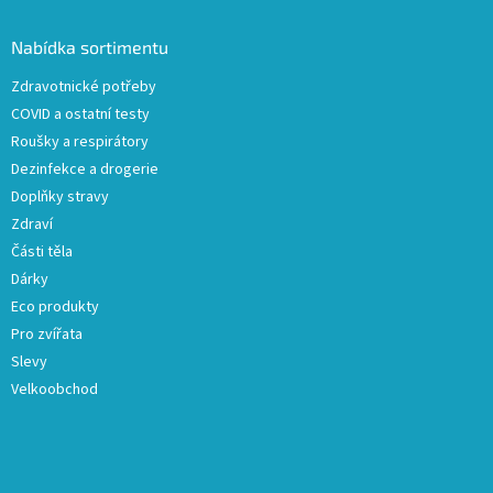
p
a
Nabídka sortimentu
t
Zdravotnické potřeby
í
COVID a ostatní testy
Roušky a respirátory
Dezinfekce a drogerie
Doplňky stravy
Zdraví
Části těla
Dárky
Eco produkty
Pro zvířata
Slevy
Velkoobchod