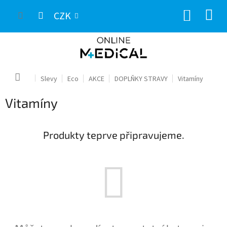
Přejít
NÁKUP
na
CZK
obsah
KOŠÍK
Domů
Slevy
Eco
AKCE
DOPLŇKY STRAVY
Vitamíny
Vitamíny
Produkty teprve připravujeme.