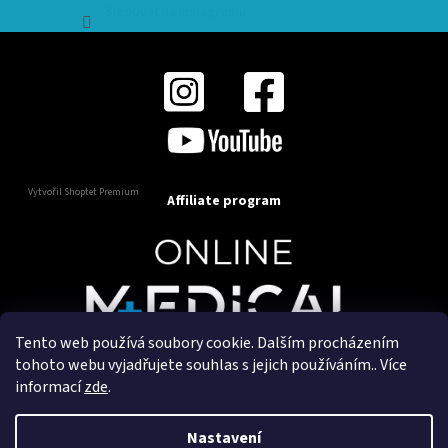
Sledovat na Instagramu
Vytvořil Shoptet Premium
Affiliate program
Tento web používá soubory cookie. Dalším procházením
Copyright 2025
OnlineMedical.cz
. Všechna práva
tohoto webu vyjadřujete souhlas s jejich používáním.. Více
vyhrazena.
informací
zde
.
Vytvořil a marketingově zajišťuje
HyperGroup.cz
Nastavení