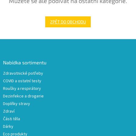
Můžete se ale podívat na ostatní kategorie.
ZPĚT DO OBCHODU
Z
á
p
a
Nabídka sortimentu
t
Zdravotnické potřeby
í
COVID a ostatní testy
Roušky a respirátory
Dezinfekce a drogerie
Doplňky stravy
Zdraví
Části těla
Dárky
Eco produkty