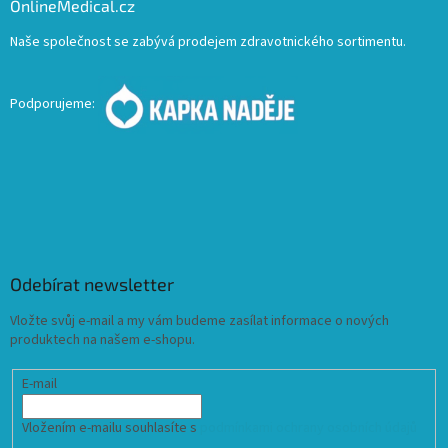
OnlineMedical.cz
Naše společnost se zabývá prodejem zdravotnického sortimentu.
Podporujeme:
Odebírat newsletter
Vložte svůj e-mail a my vám budeme zasílat informace o nových
produktech na našem e-shopu.
E-mail
Vložením e-mailu souhlasíte s
podmínkami ochrany osobních údajů