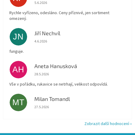
Hodnocení obchodu je 4 z 5 hvězdiček.
5.6.2026
Rychle vyřízeno, odesláno. Ceny příznivé, jen sortiment
omezený.
Jiří Nechvíl
JN
Hodnocení obchodu je 5 z 5 hvězdiček.
4.6.2026
funguje.
Aneta Hanusková
AH
Hodnocení obchodu je 5 z 5 hvězdiček.
28.5.2026
Vše v pořádku, rukavice se netrhají, velikost odpovídá.
Milan Tomandl
MT
Hodnocení obchodu je 5 z 5 hvězdiček.
27.5.2026
Zobrazit další hodnocení