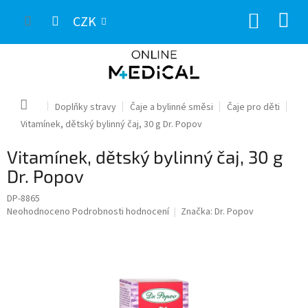
Přejít
NÁKUP
na
CZK
obsah
KOŠÍK
Domů
Doplňky stravy
Čaje a bylinné směsi
Čaje pro děti
Vitamínek, dětský bylinný čaj, 30 g Dr. Popov
Vitamínek, dětský bylinný čaj, 30 g
Dr. Popov
DP-8865
Průměrné
Neohodnoceno
Podrobnosti hodnocení
Značka:
Dr. Popov
hodnocení
produktu
je
0,0
z
5
hvězdiček.