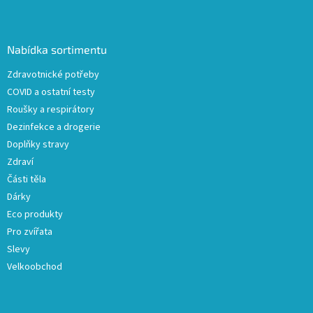
Z
á
p
a
Nabídka sortimentu
t
Zdravotnické potřeby
í
COVID a ostatní testy
Roušky a respirátory
Dezinfekce a drogerie
Doplňky stravy
Zdraví
Části těla
Dárky
Eco produkty
Pro zvířata
Slevy
Velkoobchod