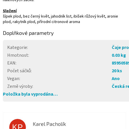
Složení
šípek plod, bez černý květ, jahodník list, ibišek růžový květ, aronie
plod, rakytník plod, přírodní citronové aroma
Doplňkové parametry
Kategorie
:
Čaje pro
Hmotnost
:
0.03 kg
EAN
:
8595058
Počet sáčků
:
20 ks
Vegan
:
Ano
Země výroby
:
Česká r
Položka byla vyprodána…
Karel Pacholík
KP