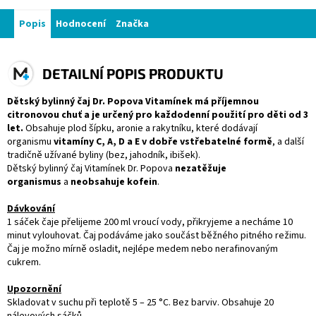
Popis
Hodnocení
Značka
DETAILNÍ POPIS PRODUKTU
Dětský bylinný čaj
Dr. Popova
Vitamínek
má příjemnou
citronovou chuť a je určený pro každodenní použití pro děti od 3
let.
Obsahuje plod šípku, aronie a rakytníku, které dodávají
organismu
vitamíny C, A, D a E v dobře vstřebatelné formě
, a další
tradičně užívané byliny (bez, jahodník, ibišek).
Dětský bylinný čaj Vitamínek Dr. Popova
nezatěžuje
organismus
a
neobsahuje kofein
.
Dávkování
1 sáček čaje přelijeme 200 ml vroucí vody, přikryjeme a necháme 10
minut vylouhovat. Čaj podáváme jako součást běžného pitného režimu.
Čaj je možno mírně osladit, nejlépe medem nebo nerafinovaným
cukrem.
Upozornění
Skladovat v suchu při teplotě 5 – 25 °C. Bez barviv. Obsahuje 20
nálevových sáčků.