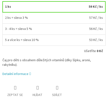
1 ks
59 Kč
/ ks
2 ks = sleva 3 %
57 Kč
/ ks
3 - 4 ks = sleva 5 %
56 Kč
/ ks
5 a více ks = sleva 10 %
53 Kč
/ ks
Ušetříte
0 Kč
Čaj pro děti s obsahem důležitých vitamínů (díky šípku, aronii,
rakytníku).
Detailní informace
ZEPTAT SE
HLÍDAT
SDÍLET