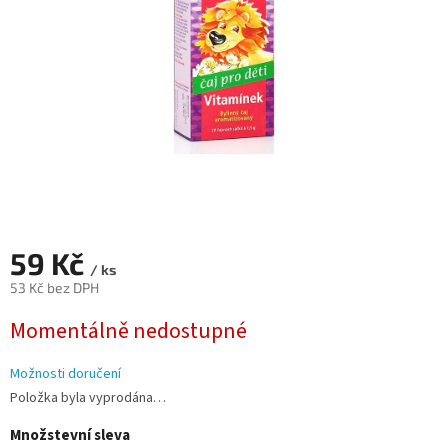
59 Kč
/ ks
53 Kč bez DPH
Měrná
Momentálně nedostupné
cena:
Možnosti doručení
Položka byla vyprodána…
Množstevní sleva