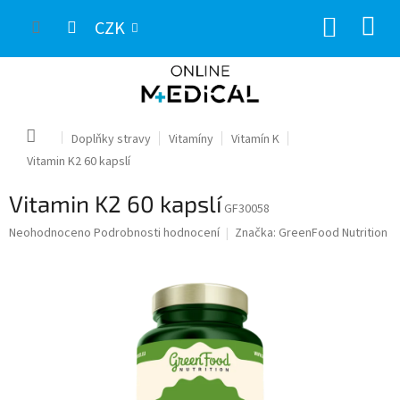
Přejít
NÁKUP
na
CZK
obsah
KOŠÍK
Domů
Doplňky stravy
Vitamíny
Vitamín K
Vitamin K2 60 kapslí
Vitamin K2 60 kapslí
GF30058
Průměrné
Neohodnoceno
Podrobnosti hodnocení
Značka:
GreenFood Nutrition
hodnocení
produktu
je
0,0
z
5
hvězdiček.