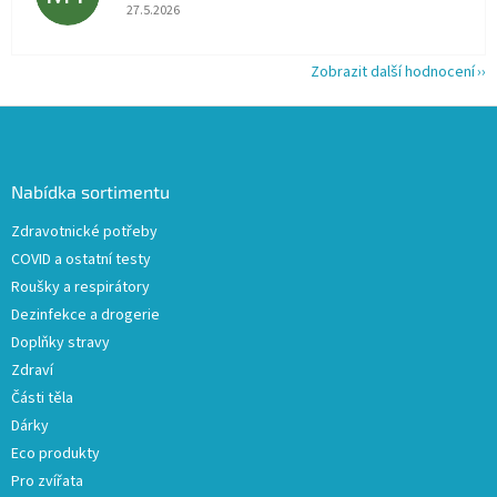
Hodnocení obchodu je 5 z 5 hvězdiček.
27.5.2026
Zobrazit další hodnocení
Z
á
p
a
Nabídka sortimentu
t
Zdravotnické potřeby
í
COVID a ostatní testy
Roušky a respirátory
Dezinfekce a drogerie
Doplňky stravy
Zdraví
Části těla
Dárky
Eco produkty
Pro zvířata