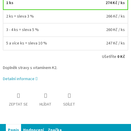
1 ks
274 Kč
/ ks
2 ks = sleva 3 %
266 Kč
/ ks
3 - 4 ks = sleva 5 %
260 Kč
/ ks
5 a více ks = sleva 10 %
247 Kč
/ ks
Ušetříte
0 Kč
Doplněk stravy s vitamínem K2.
Detailní informace
ZEPTAT SE
HLÍDAT
SDÍLET
Popis
Hodnocení
Značka