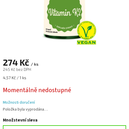
274 Kč
/ ks
245 Kč bez DPH
Měrná
4,57 Kč / 1 ks
cena:
Momentálně nedostupné
Možnosti doručení
Položka byla vyprodána…
Množstevní sleva