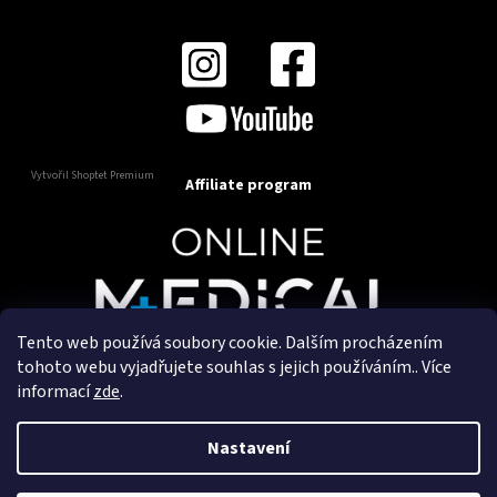
Vytvořil Shoptet Premium
Affiliate program
Tento web používá soubory cookie. Dalším procházením
Copyright 2025
OnlineMedical.cz
. Všechna práva
tohoto webu vyjadřujete souhlas s jejich používáním.. Více
vyhrazena.
informací
zde
.
Vytvořil a marketingově zajišťuje
HyperGroup.cz
Nastavení