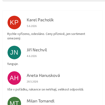
Karel Pacholík
KP
Hodnocení obchodu je 4 z 5 hvězdiček.
5.6.2026
Rychle vyřízeno, odesláno. Ceny příznivé, jen sortiment
omezený.
Jiří Nechvíl
JN
Hodnocení obchodu je 5 z 5 hvězdiček.
4.6.2026
funguje.
Aneta Hanusková
AH
Hodnocení obchodu je 5 z 5 hvězdiček.
28.5.2026
Vše v pořádku, rukavice se netrhají, velikost odpovídá.
Milan Tomandl
MT