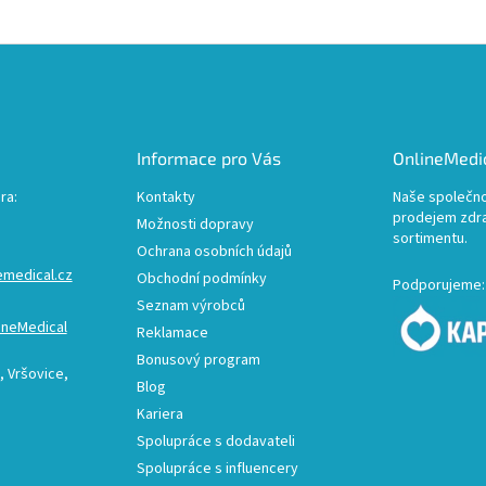
Informace pro Vás
OnlineMedic
ra:
Kontakty
Naše společno
prodejem zdr
Možnosti dopravy
sortimentu.
Ochrana osobních údajů
emedical.cz
Obchodní podmínky
Podporujeme:
Seznam výrobců
ineMedical
Reklamace
Bonusový program
 Vršovice,
Blog
Kariera
Spolupráce s dodavateli
Spolupráce s influencery