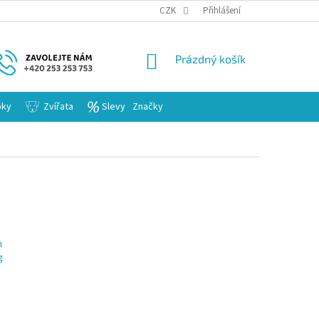
KARIERA
CZK
Přihlášení
NÁKUPNÍ
Prázdný košík
KOŠÍK
bky
Zvířata
Slevy
Značky
h
g