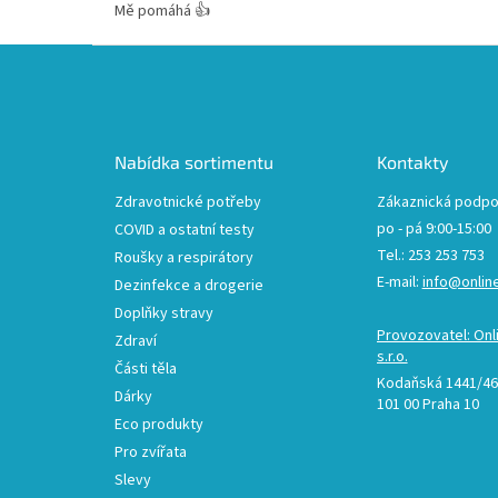
Mě pomáhá 👍
Z
á
p
a
t
Nabídka sortimentu
Kontakty
í
Zdravotnické potřeby
Zákaznická podpo
po - pá 9:00-15:00
COVID a ostatní testy
Tel.: 253 253 753
Roušky a respirátory
E-mail:
info@onlin
Dezinfekce a drogerie
Doplňky stravy
Provozovatel: Onl
Zdraví
s.r.o.
Části těla
Kodaňská 1441/46,
Dárky
101 00 Praha 10
Eco produkty
Pro zvířata
Slevy