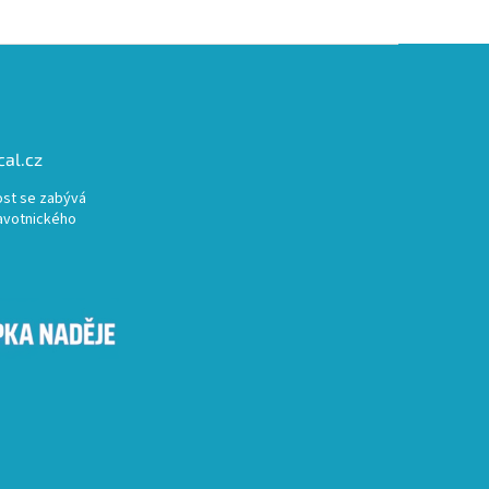
al.cz
st se zabývá
avotnického