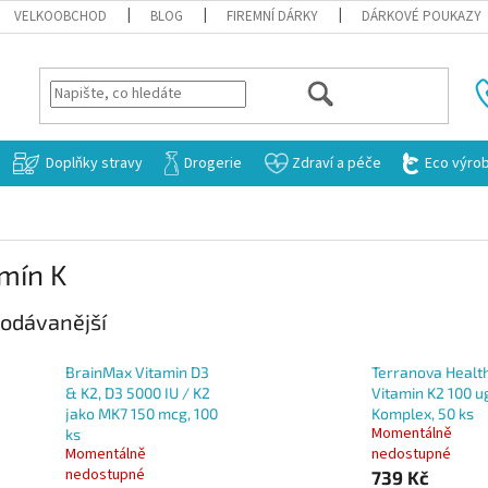
VELKOOBCHOD
BLOG
FIREMNÍ DÁRKY
DÁRKOVÉ POUKAZY
HLEDAT
Doplňky stravy
Drogerie
Zdraví a péče
Eco výro
mín K
odávanější
BrainMax Vitamin D3
Terranova Healt
& K2, D3 5000 IU / K2
Vitamin K2 100 u
jako MK7 150 mcg, 100
Komplex, 50 ks
Momentálně
ks
Momentálně
nedostupné
nedostupné
739 Kč