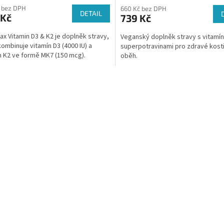
 bez DPH
660 Kč bez DPH
DETAIL
 Kč
739 Kč
ax Vitamin D3 & K2 je doplněk stravy,
Veganský doplněk stravy s vitamí
kombinuje vitamín D3 (4000 IU) a
superpotravinami pro zdravé kosti
n K2 ve formě MK7 (150 mcg).
oběh.
O
v
l
á
d
a
c
í
p
r
v
k
y
v
ý
p