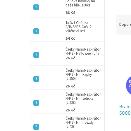
a
Fóliové návleky na
paže bílé, 100ks
n
86 Kč
e
Ř
l
1x 3v1 Chřipka
a
Dopor
A/B/SARS-CoV-2
z
výtěrový test
e
54 Kč
V
n
ý
í
Český NanoRespirátor
FFP2 - Halloween bílá
p
p
26 Kč
i
r
s
o
Český NanoRespirátor
p
FFP2 - Minikapky
d
(č.150)
r
u
26 Kč
o
k
d
t
Český NanoRespirátor
FFP2 - Minisrdíčka
u
ů
(č.238)
Brain
k
26 Kč
5000 
t
Český NanoRespirátor
ks
ů
FFP2 - Minihvězdy
(č.43)