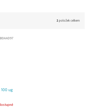
2
položek celkem
6BDAAD97
 100 ug
dostupné