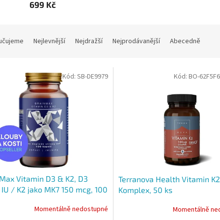
699 Kč
učujeme
Nejlevnější
Nejdražší
Nejprodávanější
Abecedně
Kód:
SB-DE9979
Kód:
BO-62F5F
Max Vitamin D3 & K2, D3
Terranova Health Vitamin K2
IU / K2 jako MK7 150 mcg, 100
Komplex, 50 ks
Momentálně nedostupné
Momentálně ne