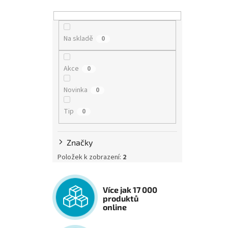
Na skladě
0
Akce
0
Novinka
0
Tip
0
Značky
Položek k zobrazení:
2
Více jak 17 000
produktů
online