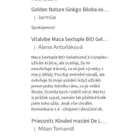
Golden Nature Ginkgo Biloba extrakt 50:1 60mg, 100 kapslí
Jarmila
|
Hodnocení produktu je 5 z 5 hvězdiček.
Spokojenost
Vitalvibe Maca Sextuple BIO Gelatinized 3-Complex, 60 kapslí
Alena Antoňáková
|
Hodnocení produktu je 5 z 5 hvězdiček.
Maca Sextuple BIO Gelatinized 3-Complex -
užívám krátce, ale oceňuji, že mi
neovlivňuje trávení, co mi jiné výrobky z
macy dělaly. Pociťuji zmírnění návalů, ale
ovlivňuje to moje usínání i když užívám
jenom jednu tobolku ráno, co je veliká
škoda. Ocenila bych i slabší verzi. Nechci
si prášek sypat, nemám tak přehled kolik
jsem toho užila. Jinak vše chválím.
Komunikace s e - shopem i doručení ok.
Priessnitz Kloubní mazání De Luxe, 200ml
Milan Tomandl
|
Hodnocení produktu je 5 z 5 hvězdiček.