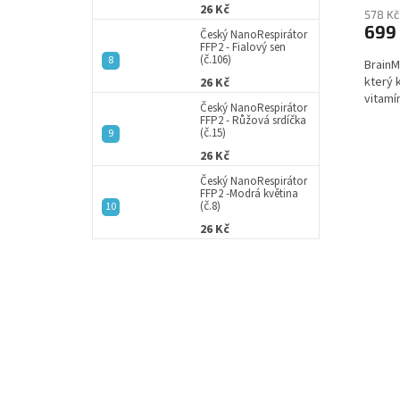
26 Kč
578 Kč
699
Český NanoRespirátor
FFP2 - Fialový sen
(č.106)
BrainM
který 
26 Kč
vitamí
Český NanoRespirátor
FFP2 - Růžová srdíčka
(č.15)
26 Kč
Český NanoRespirátor
FFP2 -Modrá květina
(č.8)
26 Kč