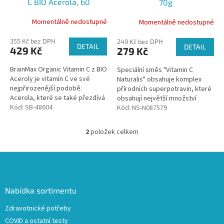
C BIO Acerola, 60
70g
u
rostlinných kapslí
k
Momentálně nedostupné
Momentálně nedostupné
t
ů
355 Kč bez DPH
249 Kč bez DPH
DETAIL
DETAIL
429 Kč
279 Kč
BrainMax Organic Vitamin C z BIO
Speciální směs "Vitamin C
Aceroly je vitamín C ve své
Naturalis" obsahuje komplex
nejpřirozenější podobě.
přírodních superpotravin, které
Acerola, které se také přezdívá
obsahují největší množství
barbadoská třešeň, je jedním z
Kód:
SB-48604
vitaminu C na světě. Díky
Kód:
NS-N087579
nejbohatších zdrojů vitamínu...
unikátnímu poměru skvěle
chutná a...
2
položek celkem
O
v
l
Z
á
á
d
p
a
a
Nabídka sortimentu
c
t
í
Zdravotnické potřeby
í
p
COVID a ostatní testy
r