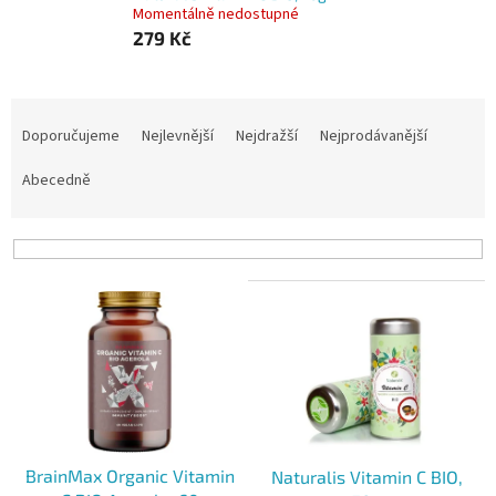
Momentálně nedostupné
279 Kč
Ř
a
Doporučujeme
Nejlevnější
Nejdražší
Nejprodávanější
z
e
Abecedně
n
í
p
r
V
o
ý
d
p
u
i
k
s
t
p
ů
r
o
BrainMax Organic Vitamin
Naturalis Vitamin C BIO,
d