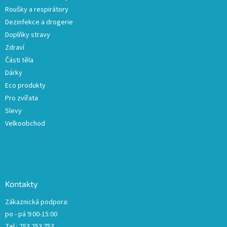
v
Roušky a respirátory
k
Dezinfekce a drogerie
y
Doplňky stravy
v
ý
Zdraví
p
Části těla
i
Dárky
s
u
Eco produkty
Pro zvířata
Slevy
Velkoobchod
Kontakty
Zákaznická podpora:
po - pá 9:00-15:00
Tel.: 253 253 753