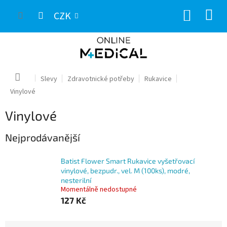
Přejít
NÁKUP
na
CZK
obsah
KOŠÍK
Domů
Slevy
Zdravotnické potřeby
Rukavice
Vinylové
Vinylové
Nejprodávanější
Batist Flower Smart Rukavice vyšetřovací
vinylové, bezpudr., vel. M (100ks), modré,
nesterilní
Momentálně nedostupné
127 Kč
Ř