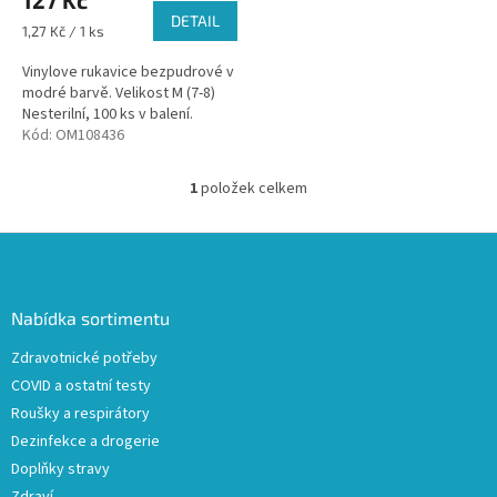
DETAIL
Měrná
1,27 Kč / 1 ks
cena:
Vinylove rukavice bezpudrové v
modré barvě. Velikost M (7-8)
Nesterilní, 100 ks v balení.
Kód:
OM108436
1
položek celkem
O
v
l
Z
á
á
d
p
a
a
Nabídka sortimentu
c
t
í
Zdravotnické potřeby
í
p
COVID a ostatní testy
r
v
Roušky a respirátory
k
Dezinfekce a drogerie
y
Doplňky stravy
v
ý
Zdraví