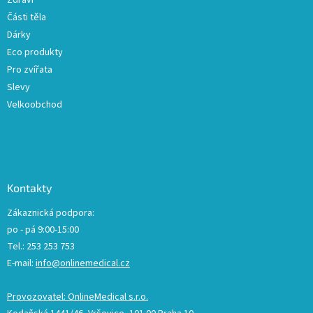
p
Části těla
i
Dárky
s
u
Eco produkty
Pro zvířata
Slevy
Velkoobchod
Kontakty
Zákaznická podpora:
po - pá 9:00-15:00
Tel.: 253 253 753
E-mail:
info@onlinemedical.cz
Provozovatel: OnlineMedical s.r.o.