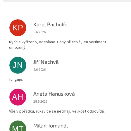
Karel Pacholík
KP
Hodnocení obchodu je 4 z 5 hvězdiček.
5.6.2026
Rychle vyřízeno, odesláno. Ceny příznivé, jen sortiment
omezený.
Jiří Nechvíl
JN
Hodnocení obchodu je 5 z 5 hvězdiček.
4.6.2026
funguje.
Aneta Hanusková
AH
Hodnocení obchodu je 5 z 5 hvězdiček.
28.5.2026
Vše v pořádku, rukavice se netrhají, velikost odpovídá.
Milan Tomandl
MT