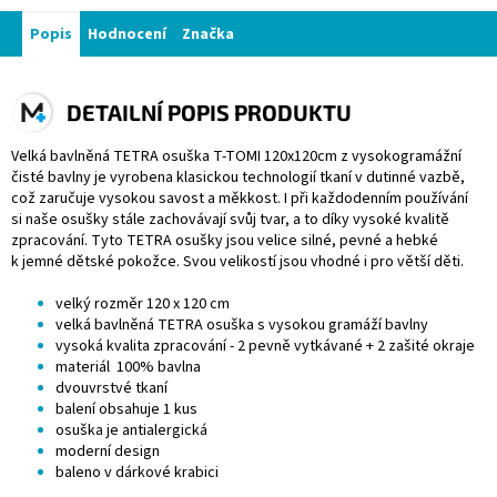
Popis
Hodnocení
Značka
DETAILNÍ POPIS PRODUKTU
Velká bavlněná TETRA osuška T-TOMI 120x120cm z vysokogramážní
čisté bavlny je vyrobena klasickou technologií tkaní v dutinné vazbě,
což zaručuje vysokou savost a měkkost. I při každodenním používání
si naše osušky stále zachovávají svůj tvar, a to díky vysoké kvalitě
zpracování. Tyto TETRA osušky jsou velice silné, pevné a hebké
k jemné dětské pokožce. Svou velikostí jsou vhodné i pro větší děti.
velký rozměr 120 x 120 cm
velká bavlněná TETRA osuška s vysokou gramáží bavlny
vysoká kvalita zpracování - 2 pevně vytkávané + 2 zašité okraje
materiál 100% bavlna
dvouvrstvé tkaní
balení obsahuje 1 kus
osuška je antialergická
moderní design
baleno v dárkové krabici