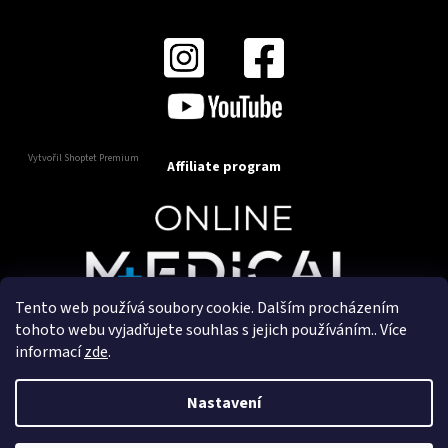
Vytvořil Shoptet Premium
Affiliate program
Tento web používá soubory cookie. Dalším procházením
Copyright 2025
OnlineMedical.cz
. Všechna práva
tohoto webu vyjadřujete souhlas s jejich používáním.. Více
vyhrazena.
informací
zde
.
Vytvořil a marketingově zajišťuje
HyperGroup.cz
Nastavení