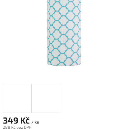
5
hvězdiček.
349 Kč
/ ks
288 Kč bez DPH