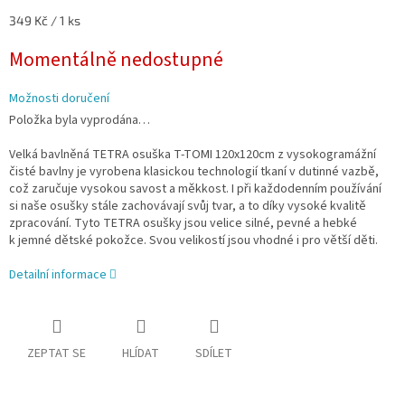
Měrná
349 Kč / 1 ks
cena:
Momentálně nedostupné
Možnosti doručení
Položka byla vyprodána…
Velká bavlněná TETRA osuška T-TOMI 120x120cm z vysokogramážní
čisté bavlny je vyrobena klasickou technologií tkaní v dutinné vazbě,
což zaručuje vysokou savost a měkkost. I při každodenním používání
si naše osušky stále zachovávají svůj tvar, a to díky vysoké kvalitě
zpracování. Tyto TETRA osušky jsou velice silné, pevné a hebké
k jemné dětské pokožce. Svou velikostí jsou vhodné i pro větší děti.
Detailní informace
ZEPTAT SE
HLÍDAT
SDÍLET