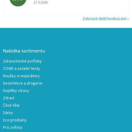
Hodnocení obchodu je 5 z 5 hvězdiček.
27.5.2026
Zobrazit další hodnocení
Z
á
p
a
Nabídka sortimentu
t
Zdravotnické potřeby
í
COVID a ostatní testy
Roušky a respirátory
Dezinfekce a drogerie
Doplňky stravy
Zdraví
Části těla
Dárky
Eco produkty
Pro zvířata