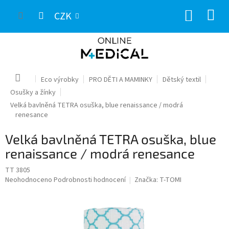
Přejít
NÁKUP
na
CZK
obsah
KOŠÍK
Domů
Eco výrobky
PRO DĚTI A MAMINKY
Dětský textil
Osušky a žínky
Velká bavlněná TETRA osuška, blue renaissance / modrá
renesance
Velká bavlněná TETRA osuška, blue
renaissance / modrá renesance
TT 3805
Průměrné
Neohodnoceno
Podrobnosti hodnocení
Značka:
T-TOMI
hodnocení
produktu
je
0,0
z