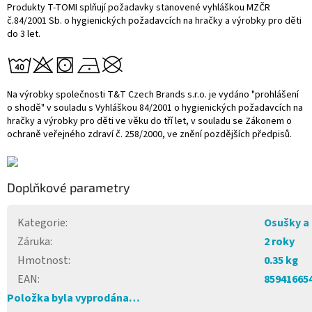
Produkty T-TOMI splňují požadavky stanovené vyhláškou MZČR
č.84/2001 Sb. o hygienických požadavcích na hračky a výrobky pro děti
do 3 let.
Na výrobky společnosti T&T Czech Brands s.r.o. je vydáno "prohlášení
o shodě" v souladu s Vyhláškou 84/2001 o hygienických požadavcích na
hračky a výrobky pro děti ve věku do tří let, v souladu se Zákonem o
ochraně veřejného zdraví č. 258/2000, ve znění pozdějších předpisů.
Doplňkové parametry
Kategorie
:
Osušky a 
Záruka
:
2 roky
Hmotnost
:
0.35 kg
EAN
:
85941665
Položka byla vyprodána…